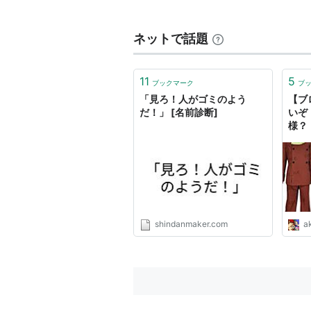
ネットで話題
11
5
ブックマーク
ブ
「見ろ！人がゴミのよう
【ブ
だ！」 [名前診断]
いぞ
様？
だ！
登場シーン
モウロ将軍ら大勢をラピュタの雷で
動画サイトでMADとして使われる
shindanmaker.com
ak
「
目が〜！目が〜！
」のお陰で完全
残忍な悪役キャラがここまでになる
日常生活での使用