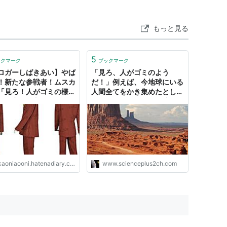
もっと見る
5
ックマーク
ブックマーク
ロガーしばきあい】やば
「見ろ、人がゴミのよう
！新たな参戦者！ムスカ
だ！」例えば、今地球にいる
「見ろ！人がゴミの様
人間全てをかき集めたとした
」 - 赤鬼と青鬼
ら。シュミレーション映像に
驚愕！
空から落っことして虐殺する際の名言。
ことが多く、ムスカは他にも名言を残し、最期の
aoniaooni.hatenadiary.com
www.scienceplus2ch.com
にネタキャラと化している。
とは、当時は誰も予想しなかったことだろう…