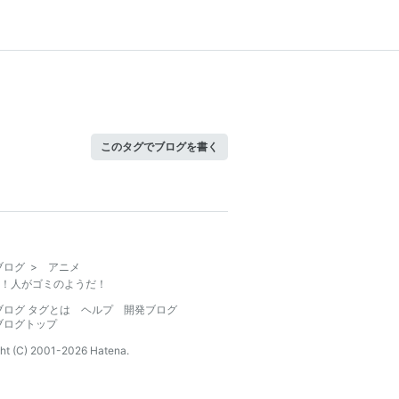
このタグでブログを書く
ブログ
>
アニメ
！人がゴミのようだ！
ブログ タグとは
ヘルプ
開発ブログ
ブログトップ
ht (C) 2001-
2026
Hatena.