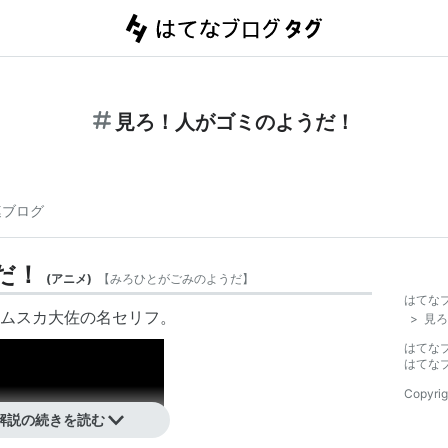
見ろ！人がゴミのようだ！
連ブログ
だ！
(
アニメ
)
【
みろひとがごみのようだ
】
はてな
ムスカ大佐の名セリフ。
>
見ろ
はてな
はてな
Copyrig
解説の続きを読む