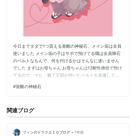
今日までタダで1つ貰える覚醒の神秘石、メイン垢は全員
使いました メイン垢の子はサポで預けてる職は全員輝石
のベルトなもんで、何を付けるかはそんなに迷いません
でした まずはお母ちゃん お母ちゃんは12耐性僧侶で預け
てるので、マヒ・魅了王冠が付いたベルトを装備してま
した そこに覚醒の神秘石で回魔をつけて、覚醒の秘石を
#
覚醒の神秘石
2回使って呪速2.5%にしました もう一枠は元から付いて
た移動速度3%のままにしてあります ホンマはすばやさに
したかったけど、これはもうちょい覚醒の秘石が貯まっ
関連ブログ
たらチャレンジしようと思います まぁ、移動速度のまま
でも良いかもしれんけど……… お次は長女 長女はブレス
僧侶で、元から装備して…
•
フィンのドラクエ１０ブログ
1年前