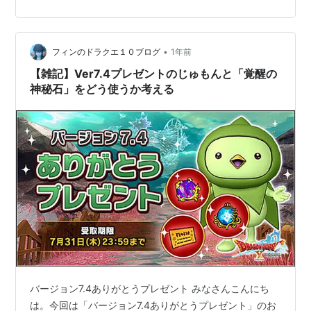
ついて hiroba.dqx.jp バージョン7.4ありがとうプレゼン
トで貰える物は３種類。 ・紫の上錬金石 ・ふくびき券
・覚醒の神秘石 です。紫の上錬金石とふくびき券につい
•
ては使用期限が無いので受け取りはいつでもよかったん
フィンのドラクエ１０ブログ
1年前
ですが覚醒の神秘石について…
【雑記】Ver7.4プレゼントのじゅもんと「覚醒の
神秘石」をどう使うか考える
バージョン7.4ありがとうプレゼント みなさんこんにち
は。今回は「バージョン7.4ありがとうプレゼント」のお