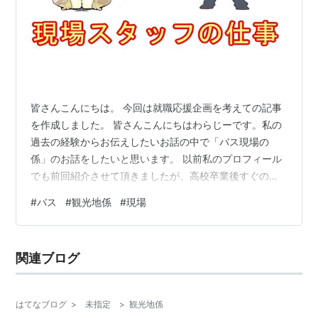
皆さんこんにちは。 今回は就職応援企画を考えての記事
を作成しました。 皆さんこんにちはわらじーです。私の
過去の経験からお伝えしたいお話の中で「バス現場の
係」のお話をしたいと思います。 以前私のプロフィール
でも前回紹介させて頂きましたが、高校卒業後すぐの入
社で1年目は観光地の現場係の仕事をしていました。 観光
#
バス
#
観光地係
#
現場
地で働きたいと考えている方の中で、バスの現場係の仕
事内容について気になる方向けにお話をさせて頂きたい
と思います。 基本的な業務内容 やりがい いいところ 悪
関連ブログ
いところ 最後に SNSやってます(^^♪ 基本的な業務内容
・乗客の誘導整列 ・乗り継ぎなどの案内 ・荷物の積み込
みor荷下ろし 基本…
はてなブログ
>
未指定
>
観光地係