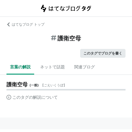
はてなブログ トップ
護衛空母
このタグでブログを書く
言葉の解説
ネットで話題
関連ブログ
護衛空母
(
一般
)
【
ごえいくうぼ
】
このタグの解説について