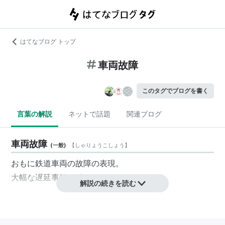
はてなブログ トップ
車両故障
このタグでブログを書く
言葉の解説
ネットで話題
関連ブログ
車両故障
(
一般
)
【
しゃりょうこしょう
】
おもに鉄道車両の故障の表現。
大幅な遅延事故へ結びつく。
解説の続きを読む