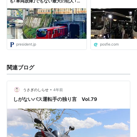
も｢車両故障｣でもない最大の犯人 ｢日
本の鉄道は時間に正確｣という幻想
president.jp
posfie.com
関連ブログ
•
うさぎのしらせ
4年前
しがないバス運転手の独り言 Vol.79