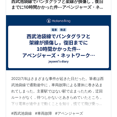
西武池袋線でパンタグラフと架線が損傷し，復旧
特にエアコン系は負荷がかかりすぎて…
までに10時間かかった件--アベンジャーズ・ネッ
トワークを提案
2022/7/8はさまざまな事件が起きた日だった。筆者は西
武池袋線で通勤途中に，車両故障による運休に巻き込ま
れてしまった。主要駅ではない駅で止まったため，迂回
ルートがなく，待つしかないとあきらめていたところ，
下り電車が途中まで動くことを知り，慌てて飛び乗っ
た。隣の主要駅まで1駅動いたところで運転休止となっ
#
西武池袋線
#
車両故障
#
アベンジャーズ
た。ここからは都内に別ルートで移動することができ，