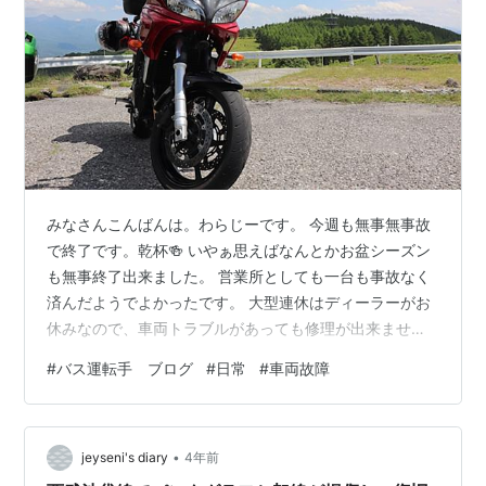
みなさんこんばんは。わらじーです。 今週も無事無事故
で終了です。乾杯🍻 いやぁ思えばなんとかお盆シーズン
も無事終了出来ました。 営業所としても一台も事故なく
済んだようでよかったです。 大型連休はディーラーがお
休みなので、車両トラブルがあっても修理が出来ませ
ん。 つまり、事故や車両トラブルが起きると営業開始ま
#
バス運転手 ブログ
#
日常
#
車両故障
でずっと車両が動くことが出来くなり、車両運用に大き
な障害が生まれます。 トラブルなく終われたことが非常
に嬉しい限りです。 特に運行管理のメンバーはホッと胸
•
をなでおろしたことでしょう。 そういえば、今年は連日
jeyseni's diary
4年前
の猛暑の関係で車両電装のトラブルが多いそうですね。