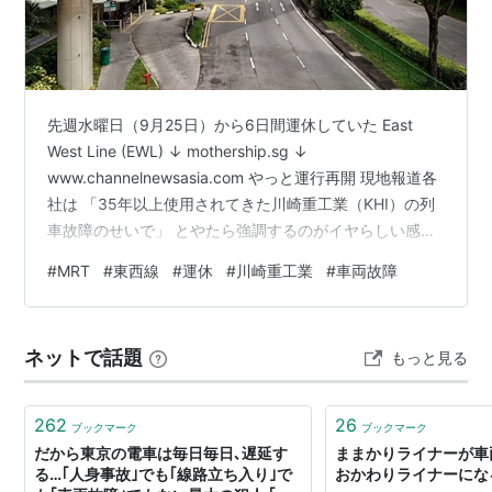
先週水曜日（9月25日）から6日間運休していた East
West Line (EWL) ↓ mothership.sg ↓
www.channelnewsasia.com やっと運行再開 現地報道各
社は 「35年以上使用されてきた川崎重工業（KHI）の列
車故障のせいで」 とやたら強調するのがイヤらしい感
じ・・・ 「通常は車軸箱（列車から落ちた部品）が外れ
#
MRT
#
東西線
#
運休
#
川崎重工業
#
車両故障
ることはまずない」 「今回の事故は稀なケース」だと現
地の専門家は見解を述べている 個人的に地下鉄東西線を
利用する度に思ったのは ＊ 当方撮影 ジュロンイースト
ネットで話題
もっと見る
駅より先（西に位置する）の ブーンレイ駅付近↓ ちゃん
と保守点検してんのかな？と 枕…
262
26
ブックマーク
ブックマーク
だから東京の電車は毎日毎日､遅延す
ままかりライナーが車
る…｢人身事故｣でも｢線路立ち入り｣で
おかわりライナーにな