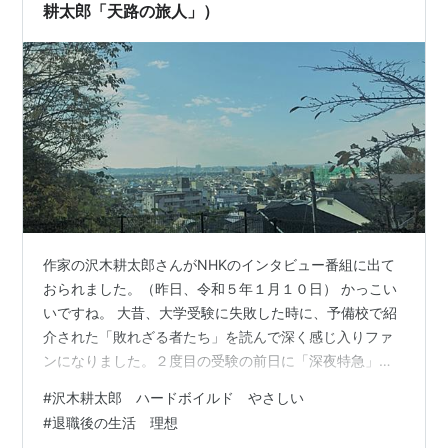
耕太郎「天路の旅人」）
作家の沢木耕太郎さんがNHKのインタビュー番組に出て
おられました。（昨日、令和５年１月１０日） かっこい
いですね。 大昔、大学受験に失敗した時に、予備校で紹
介された「敗れざる者たち」を読んで深く感じ入りファ
ンになりました。２度目の受験の前日に「深夜特急」を
読み始めたら止まらなくなり、全巻読破。 当然、受験は
#
沢木耕太郎 ハードボイルド やさしい
失敗。 知らない人のために言い添えれば、「深夜特急」
#
退職後の生活 理想
は文庫版で全７巻（たしか私が読んだ頃は７巻だったと