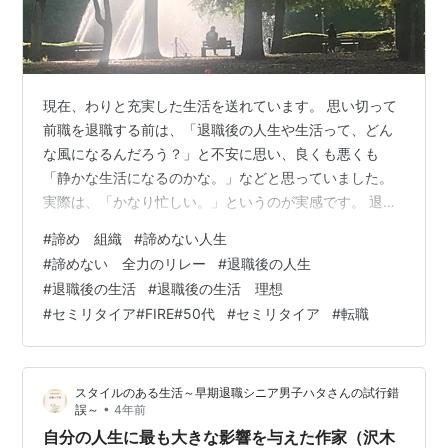
現在、わりと充実した生活を送れています。 思い切って
前職を退職する前は、「退職後の人生や生活って、どん
な風になるんだろう？」と不安に思い、良くも悪くも
「静かな生活になるのかな。」などと思っていました。
実際は、「かなり忙しい。」というのが実感です。 退職
直後こそ、何もせずゆっくりしましたが、「これからの
#
諦め 組織
#
諦めない人生
人生をどうしたいのか。」を考え、それを実践しようと
#
諦めない 全力のリレー
#
退職後の人生
動き出したことで、次第に多忙な生活になってきまし
#
退職後の生活
#
退職後の生活 理想
た。 当初は、「再就職をするに際して、現在の労働市場
#
セミリタイア#FIRE#50代
#
セミリタイア
#
転職
ってどうなっているんだろう。」という疑問を実地に体
験すべく、そこそこ忙しくしていました。 その後、再就
職をした今は、週に４日が仕事で、土日月がお休…
スタイルのある生活～早期退職シニア男子ハタさんの試行錯
•
誤～
4年前
自分の人生に最も大きな影響を与えた作家（沢木