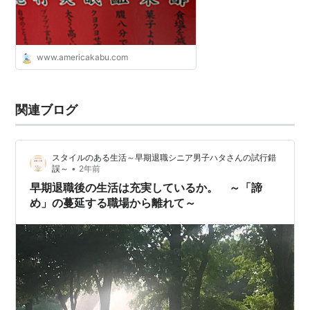
www.americakabu.com
関連ブログ
スタイルのある生活～早期退職シニア男子ハタさんの試行錯
•
誤～
2年前
早期退職後の生活は充実しているか。 ～「諦
め」の蔓延する職場から離れて～