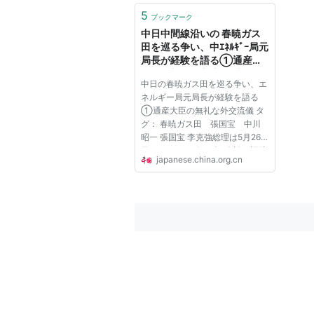
5
ブックマーク
中日中間線沿いの 春暁ガス
田を巡る争い、中ｴﾈﾙｷﾞｰ局元
局長が経験を語る①通産大
臣の無礼な外交流儀_中国網_
中日の春暁ガス田を巡る争い、エ
日本語
ネルギー局元局長が経験を語る
①通産大臣の無礼な外交流儀 タ
グ： 春暁ガス田 張国宝 中川
昭一 張国宝 李克強総理は5月26
日、ドイツのポツダム会談の旧跡
japanese.china.org.cn
を訪問した際に、「ポツダム宣言
の第8条は、カイロ宣言の履行を
明記した。またカイロ宣言は、中
国東北部、台湾などの島など、日
本が...