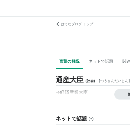
はてなブログ トップ
言葉の解説
ネットで話題
関
通産大臣
(
社会
)
【
つうさんだいじん
→
経済産業大臣
ネットで話題