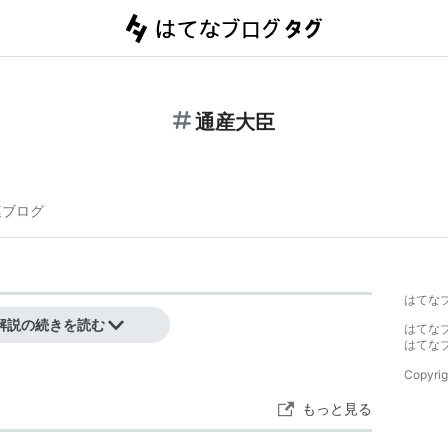
通産大臣
連ブログ
】
はてな
解説の続きを読む
はてな
はてな
Copyrig
もっと見る