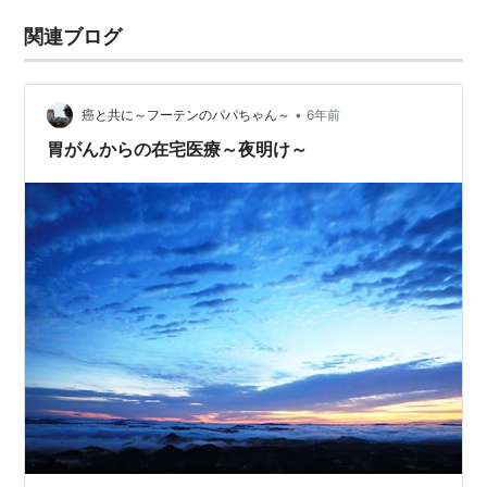
関連ブログ
•
癌と共に～フーテンのパパちゃん～
6年前
胃がんからの在宅医療～夜明け～