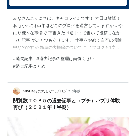
みなさんこんにちは。キャロラインです！ 本日は雑談！
私もかれこれ5年ほどこのブログを運営していますが… や
はり様々な事情で 下書きだけ途中まで書いて投稿しなか
った記事 がいくつもあります。 仕事をやめて自室の掃除
中なのですが 部屋の大掃除のついでに 当ブログも1度綺
麗に生理しようと思ったのですが、 せっかくなので下書
#
過去記事
#
過去記事の整理は面倒くさい
きを削除する前に ここで「こんなこと書いたなぁ」くら
#
過去記事まとめ
いの感覚で まとめてみようと思います！ というわけで早
速1本目！ 【心理学】映画から親子関係について考察する
～映画ヒーリングっど♥プリキュア ゆめのまちでキュ
ン！っとGoGo！大変身！！～ ※本記事では映画の話を基
•
Miyukeyの気まぐれブログ
5年前
に話を進めて…
閲覧数ＴＯＰ５の過去記事と（プチ）バズリ体験
再び（２０２１年上半期）