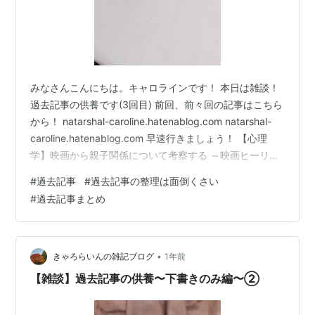
みなさんこんにちは。キャロラインです！ 本日は雑談！
過去記事の供養です(3回目) 前回、前々回の記事はこちら
から！ natarshal-caroline.hatenablog.com natarshal-
caroline.hatenablog.com 早速行きましょう！ 【心理
学】映画から親子関係について考察する ～映画ヒーリン
グっど♥プリキュア ゆめのまちでキュン！っとGoGo！
#
過去記事
#
過去記事の整理は面倒くさい
大変身！！～ ※本記事では映画の話を基に話を進めてい
#
過去記事まとめ
くため、随時ネタバレを挟みます。映画を見逃してしま
った方、ネタバレ回避したい方はブラウザバック推奨で
す！ 。。。 みなさんこんにちは。ナターシャル・キャロ
ラインで…
•
きゃろらいんの雑記ブログ
1年前
【雑談】過去記事の供養〜下書きのみ編〜②