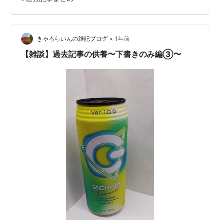
です！ 本日は雑談！ 。。。って、こんな元気なノリで書
ける内容ではないのですが、少し時間がたったので今回
はあえてこのテンションで進行させていただきま
す！！！ 時は2021年7月10日...。 私は大学…
•
きゃろらいんの雑記ブログ
1年前
【雑談】過去記事の供養〜下書きのみ編③〜