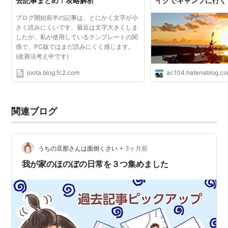
去記事まとめ！攻略解析
イクでキャンプに行く
ブログ開始前半の記事は、とにかく文字が小
さく読みにくいです、最近は文字大きくしま
したが、私が使用しているテンプレートの関
係で、PC版ではまだ読みにくく感じます。
(改善法考え中です)
joota.blog.fc2.com
ac104.hatenablog.c
関連ブログ
•
うちの旦那さんは面倒くさい
3ヶ月前
我が家のほのぼの日常を３つ集めました