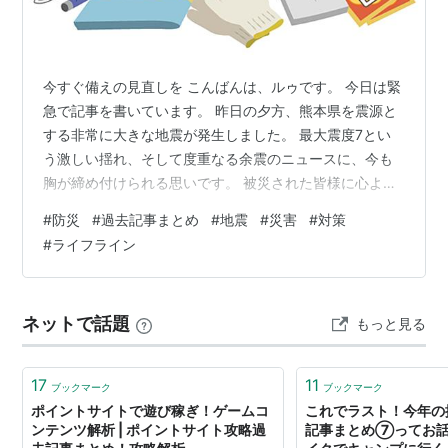
今すぐ備えの見直しを こんばんは、ルゥです。 今日は緊
急で記事を書いています。 昨日の夕方、熊本県を震源と
する非常に大きな地震が発生しました。 最大震度7とい
う激しい揺れ、そして度重なる余震のニュースに、今も
胸が締め付けられる思いです。 被災された皆様に心より
お見舞い申し上げますとともに、現地で今も不安な時間
#
防災
#
過去記事まとめ
#
地震
#
災害
#
対策
を過ごされている皆様の安全を、深く、深くお祈りいた
#
ライフライン
します。 余震が続く中、まずは身の安全の確保が最優先
です。 どうか無理をなさらず、少しでも安全な場所でお
過ごしください。 最近忘れそうになっていましたが、
ネットで話題
もっと見る
元々このブログは「防災」をきっかけにスタートしたも
のでした。 テレビから流れる現地の映…
17
11
ブックマーク
ブックマーク
ポイントサイトで遊び稼ぎ！ゲームコ
これでラスト！今年の
ンテンツ解析 | ポイントサイト攻略過
記事まとめ⑦ってお話。