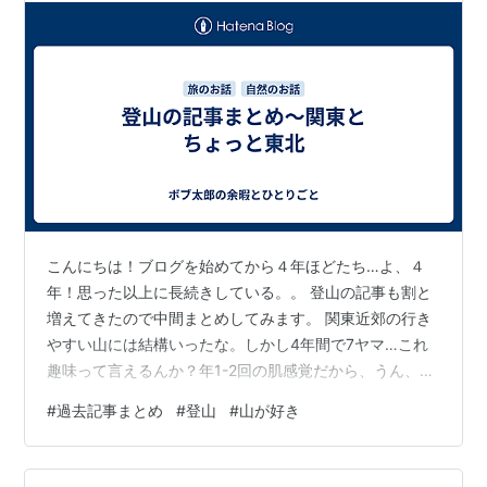
こんにちは！ブログを始めてから４年ほどたち…よ、４
年！思った以上に長続きしている。。 登山の記事も割と
増えてきたので中間まとめしてみます。 関東近郊の行き
やすい山には結構いったな。しかし4年間で7ヤマ…これ
趣味って言えるんか？年1-2回の肌感覚だから、うん、一
致です。 この中で印象深いのはネガティブな意味で滝子
#
過去記事まとめ
#
登山
#
山が好き
山。二度と9月に里山は行かんと決めたね。死を感じる
よ！ 黒斑山はこのときお天気がいまいちだったので、も
っかい行きたいかもしれない。冬山の登竜門だから、雪