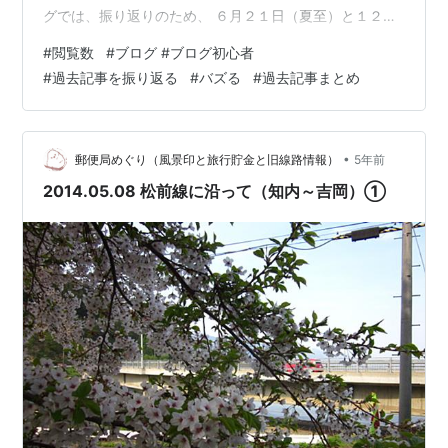
グでは、振り返りのため、 ６月２１日（夏至）と１２月
２２日（冬至）の日に Ｇｏｏｇｌｅアナリティクスで統
#
閲覧数
#
ブログ #ブログ初心者
計を取ることにしています。 過去の閲覧数Ｔｏｐ５の記
#
過去記事を振り返る
#
バズる
#
過去記事まとめ
事はこちら↓↓ miyukey.hatenablog.com
miyukey.hatenablog.com ☆ 目次☆ １、読者の皆様に心
から感謝申し上げます☆ ２、閲覧数Ｔｏｐ５ （２０２
０．１２．２３～２０２１．６．２１） ３、Ｇ…
•
郵便局めぐり（風景印と旅行貯金と旧線路情報）
5年前
2014.05.08 松前線に沿って（知内～吉岡）①