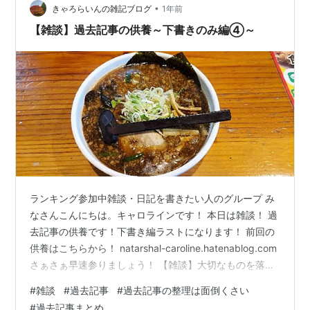
•
靴があれば冬でも‥あ、だめだ、運転に自信がないや。笑
きゃろらいんの雑記ブログ
1年前
秋田駒ヶ岳は行けてよかった。クマに会わずに下山でき
【雑談】過去記事の供養～下書きのみ編④～
たのも本当に良かったなぁ。 低山…
ランキング参加中雑談・日記を書きたい人のグループ み
なさんこんにちは。キャロラインです！ 本日は雑談！ 過
去記事の供養です！下書き編ラストになります！ 前回の
供養はこちらから！ natarshal-caroline.hatenablog.com
さぁさぁ早速参りましょう！ 【雑談】大切なものを落と
してしまいました。。。実体験と対処法をまとめておき
#
雑談
#
過去記事
#
過去記事の整理は面倒くさい
ます みなさんこんにちは。ナターシャル・キャロライン
#
過去記事まとめ