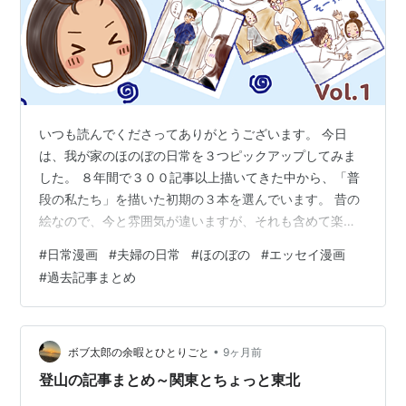
いつも読んでくださってありがとうございます。 今日
は、我が家のほのぼの日常を３つピックアップしてみま
した。 ８年間で３００記事以上描いてきた中から、「普
段の私たち」を描いた初期の３本を選んでいます。 昔の
絵なので、今と雰囲気が違いますが、それも含めて楽し
んでもらえたら嬉しいです。 特にゴリちゃんは、ほぼ別
#
日常漫画
#
夫婦の日常
#
ほのぼの
#
エッセイ漫画
人です♪ 我が家のほのぼの日常① ・３本試着して感想を
#
過去記事まとめ
聞かれたけれど…全部同じに見えて困った話。
www.henacyan.net ・頑張るゴリちゃんと、ちょっとズ
レたオチの話。 www.henacyan.net ・手を上げると”イ
ビキ”、下げると”止まる”…謎の現象を発見した日の話。
•
ボブ太郎の余暇とひとりごと
9ヶ月前
www…
登山の記事まとめ～関東とちょっと東北