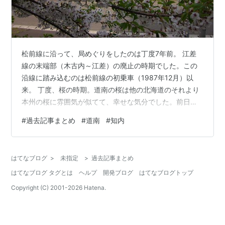
松前線に沿って、局めぐりをしたのは丁度7年前。 江差
線の末端部（木古内～江差）の廃止の時期でした。この
沿線に踏み込むのは松前線の初乗車（1987年12月）以
来。 丁度、桜の時期。道南の桜は他の北海道のそれより
本州の桜に雰囲気が似てて、幸せな気分でした。前日は
江差に泊まりましたが、函館に戻り、レンタカーを借り
#
過去記事まとめ
#
道南
#
知内
て出発。 ▲（北海道・1070局/全国・1127局） 茂辺地郵
便局 局番：94021 1874（明治7）年10月1日開設 前に書
いたかもしれませんが、随分古い局です。この辺は箱館
はてなブログ
>
未指定
>
過去記事まとめ
戦争ゆかりの地で、ここから梅漬峠経由で館、厚沢部、
はてなブログ タグとは
ヘルプ
開発ブログ
はてなブログトップ
江差への最短ルート（峠道は崩落してもう10年以上通行
止めです）。…
Copyright (C) 2001-
2026
Hatena.