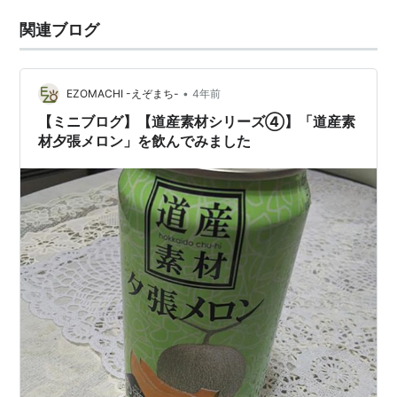
関連ブログ
•
EZOMACHI -えぞまち-
4年前
【ミニブログ】【道産素材シリーズ④】「道産素
材夕張メロン」を飲んでみました