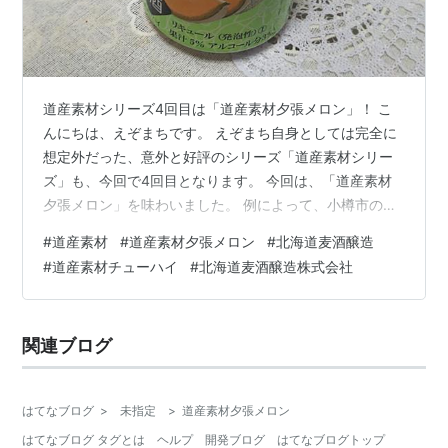
道産素材シリーズ4回目は「道産素材夕張メロン」！ こ
んにちは、えぞまちです。 えぞまち自身としては完全に
想定外だった、意外と好評のシリーズ「道産素材シリー
ズ」も、今回で4回目となります。 今回は、「道産素材
夕張メロン」を味わいました。 例によって、小樽市の北
海道麦酒醸造株式会社さんの製品です。 忘れがちなので
#
道産素材
#
道産素材夕張メロン
#
北海道麦酒醸造
すが、「夕張メロン」はやはりブランド力があります
#
道産素材チューハイ
#
北海道麦酒醸造株式会社
ね。 「夕張メロンピュアゼリー」も、お土産としては定
番です。 スポンサーリンク 夕張メロン ピュアゼリー
80g×12個入 ポスト投函 メール便 送料無料 （バラ入り※
関連ブログ
化粧箱無し） キャンプ ハロウィン 秋の味覚 行楽 価
格:2,080円(…
はてなブログ
>
未指定
>
道産素材夕張メロン
はてなブログ タグとは
ヘルプ
開発ブログ
はてなブログトップ