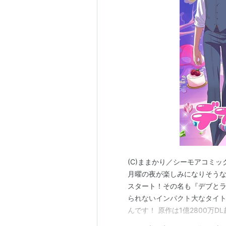
エマ放送協會・教育ラジオ
Plume物語〜Royal Plume Tea〜
だから僕は、Hなラジオができ
リスト::声優/あ行
*1
:
オシラセ : 遠藤綾公式ブログ a*ya 
(C)ままかり／シーモアコミ
月曜の夜が楽しみになりそうな新
スタート！その名も『デブとラ
られないインパクト大なタイ
んです！ 原作は1億2800万
り先生による同名マンガ（シ