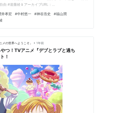
シー（
野咲さくら
）
自由 #遠藤綾📱アーカイブURL：
CYO ※音声のみの配信となります…
櫻井孝宏
#
中村悠一
#
神谷浩史
#
福山潤
L9ZHA— 「おそ松さん」公式アカウント (@osomatsu…
霊文花）
綾
）
Side of the Sky-（神河蘭世）
Faithlessness（
フィオーレ・ブルネリ
）
•
ニメの世界へようこそ」
1年前
りん）
やつ！TVアニメ『デブとラブと過ち
ート！
ノク）