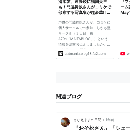
フォトカノ（
大谷桃子
）
清水愛、遠藤綾に福圓美里
『マ
も！門脇舞以さんがコミケで
ーム
デート・ア・ライブ/デート・ア・
頒布する写真集が超豪華!! 猫
Ma
とネギま！と声優さん
＆ミ
ガールフレンド（仮）（月白陽
声優の門脇舞以さんが、コミケに
ント
ガンダムビルドファイターズト
個人サークルでの参加、しかも壁
信！
サークル（２日目・東
妖怪ウォッチ（フミちゃん/木霊
A79a「MAITABLOG」）という
ユリ熊嵐（椿輝澪愛）
情報を以前お伝えしましたが、そ
の続報です。 門脇舞以さんのサ
蒼穹のファフナー EXODUS（
ジ
catmania.blog13.fc2.com
w
ークルで頒布予定の「ガールズフ
おそ松さん（トト子）
ォトブック」の被写体の声優さん
が超豪華だという事実が判明しま
した！ ＜ゲストモデル様＞ あき
OVA
やまかおる あ...
舞-乙HiME 0〜S.ifr〜（
レナ・セ
機動戦士ガンダムAGE MEMORY
関連ブログ
劇場アニメ
•
劇場版ハヤテのごとく！ HEAVEN I
さなえままの日記
1年前
『おそ松さん』「シェー
劇場版マクロスF 虚空歌姫 〜