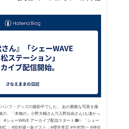
ヨナラノツバサ〜（シェリル・ノーム）
（千種菜々美）
）
碧の軌跡（エリィ・マクダエル）
ンベル）
・マルセリス）
パンフ・グッズの撮影中でした。 あの素敵な写真を撮
子）
後の、「本物の」小野大輔さん?(入野自由さん)も凄かっ
ナ）
 #シェーWAVE アーカイブ配信スタート📻️✨️ 「シェー
MC： #鈴村健一🎤ゲスト：#櫻井孝宏 #中村悠一 #神谷