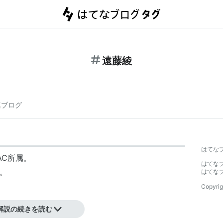
遠藤綾
連ブログ
はてな
AC所属。
はてな
身。
はてな
Copyrig
解説の続きを読む