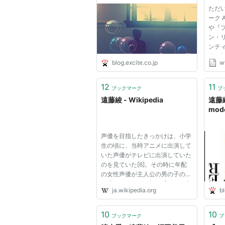
機動戦士ガンダムAGE（エミリ
ただ
ーク 
夢喰いメリー（
エンギ・スリー
や『
ン・
ギルティクラウン（供奉院亞里
ンテ
アクセル・ワールド（フーコ/ス
役を
blog.excite.co.jp
w
優さ
坂道のアポロン（深堀百合香）
声優
クイーンズブレイド リベリオン
くだ
12
11
ブックマーク
ブ
いう
しろくまカフェ（笹
子さん
）
遠藤綾 - Wikipedia
遠藤
し...
mode
新世界より（渡辺早季（36歳）
だから僕は、Hができない。（
リ
声優を目指したきっかけは、小学
超訳百人一首 うた恋い。（小野
生の頃に、当時アニメに出演して
アイカツ！（
夢咲ティアラ
）
いた声優がテレビに出演していた
のを見ていた[6]。その時に年配
イナズマイレブンGO ギャラク
の女性声優が主人公の男の子の声
君のいる町（浅倉清美）
を演じていたのを知り「なんて変
ja.wikipedia.org
bl
な仕事なんだ！」と衝撃を受けた
幻影ヲ駆ケル太陽（
エティア
）
[6]。その時、「大人なのにアニ
カーニヴァル（
ツクモ
）
メに関わってるのが素敵だな」と
10
10
ブックマーク
ブ
思い、その頃から漠然と声優に...