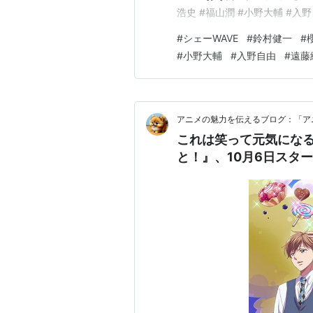
イナズマイレブンGO ギャラク
浩史 #福山潤 #小野大輔 #入野
サモンナイト5（アルカ）
https://t.co/oqzv3bf
#
シェーWAVE
#
鈴村健一
#
pic.twitter.com/nTz4q
妖怪ウォッチ（フミちゃん / 木
#
小野大輔
#
入野自由
#
遠藤
テイルズ オブ リンク（レオーネ
イグジストアーカイヴ -The Other 
スターオーシャン5 Integrity and 
アニメの魅力を伝えるブログ：「ア
ストリートファイターV（神月か
これは笑って元気になる
と！』、10月6日スタ
吹き替え
流星花園（牧野つくし）
MARS−戦神（
麻生キラ
）
22世紀ファミリー（ピム）
フルハウスTAKE2（チャン・マ
ラジオ