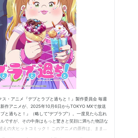
ない。
mode 217
ックス・アニメ『デブとラブと過ちと！』製作委員会 毎週
作アニメが、2025年10月6日からTOKYO MXで放送
ブと過ちと！』（略して“デブラブ”）。一度見たら忘れ
トルですが、その中身はもっと驚きと笑顔に満ちた物語な
DL超えの大ヒットコミック！ このアニメの原作は、ままか
ーモアコミックス）。電子書籍サイト「コミックシーモ