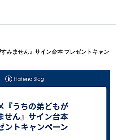
み）
ノ）
〜（高階礼乃）
）
すみません』サイン台本 プレゼントキャン
ロワ）
t-（流姫那乃亜、ナレーション）
ロスロード）
タ）
木ナミエ）