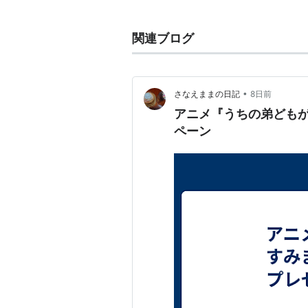
英國戀物語エマ（メアリ）
おくさまは女子高生（堀口かす
関連ブログ
いぬかみっ！（いまり）
牙（グラウジオ、サギリ、ピー
金色のコルダ〜primo passo
•
さなえままの日記
8日前
ゼーガペイン（ソゴル・ミサキ
アニメ『うちの弟どもが
ふしぎ星の☆ふたご姫Gyu!（ト
ペーン
キスダム -ENGAGE plane
機動戦士ガンダム00（絹江・ク
神曲奏界ポリフォニカ（クリス
神霊狩／GHOST HOUND（小
メイプルストーリー（ニーナ）
もっけ（優）
らき☆すた（高良みゆき）
しゅごキャラ！（大友絵里子）