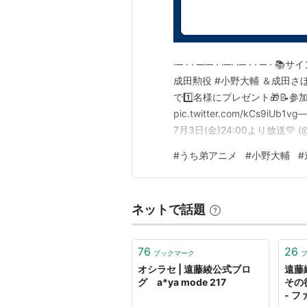
セキレイ/ セキレイ〜Pure Enga
ネオアンジェリークAbyss（ア
マクロスF（シェリル・ノーム）
ブラスレイター（メイフォン）
·─ · · ─·─ · ·─· ·─ · · ─ 
ケメコデラックス！（
ヴァニラ
成田勲役 #小野大輔 ＆成田さ
で1️⃣名様にプレゼント🎁
源氏物語千年紀 Genji（紫の上
pic.twitter.com/kCs
宇宙をかける少女（神凪いつき
7月3日(金)24:00より放送💛 (@u
屍姫 玄（フレッシュ・バックボ
#
うち弟アニメ
#
小野大輔
#
花咲ける青少年（花鹿・ルイー
バスカッシュ！（スパンキー）
かなめも（南ゆうき）
ネットで話題
NEEDLESS（クルス＝シルト）
一騎当千 XTREME XECUTOR
76
26
ブックマーク
とある魔術の禁書目録II（オル
オシラセ | 遠藤綾公式ブロ
遠藤
ソ・ラ・ノ・ヲ・ト（フィリシ
グ a*ya mode 217
その
- フ
バトルスピリッツ 少年激覇ダン