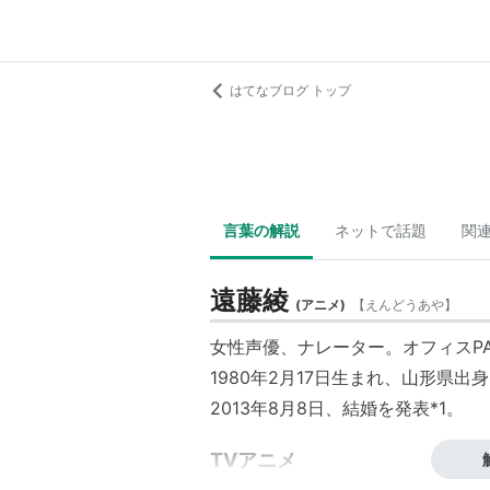
はてなブログ トップ
言葉の解説
ネットで話題
関
遠藤綾
(
アニメ
)
【
えんどうあや
】
女性声優、ナレーター。オフィスP
1980年2月17日生まれ、山形県出
2013年8月8日、結婚を発表
*1
。
TVアニメ