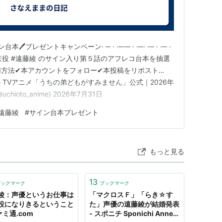
gement〜 （松）
ンジェリーク）
· 📚サイン台本🖊プレゼントキャンペーン· ─ · ·─·─ · ·─· ·─ · ·─ ·
・M・リペアーズ
）
ほ役 #遠藤綾 のサイン入り第５話のアフレコ台本を抽選
参加方法✔本アカウントをフォロー✔本投稿をリポスト…
、ナレーション）
9iUb1vg— TVアニメ「うちの弟どもがすみません」公式｜2026年
）
chioto_anime) 2026年7月31日
ーン）
遠藤綾
#
サイン台本プレゼント
サ・陸深・バーンズワース）
もっと見る
（孫権仲謀）
13
ブックマーク
ブックマーク
ソラ＝アクィナス）
綾：声優というお仕事は
「マクロスＦ」「らき☆す
ア・ハイデマン）
役になりきるということ
た」声優の遠藤綾が結婚発表
ァミ通.com
- スポニチ Sponichi Annex
/バトルスピリッツ ブレイヴ（兵堂剣蔵）