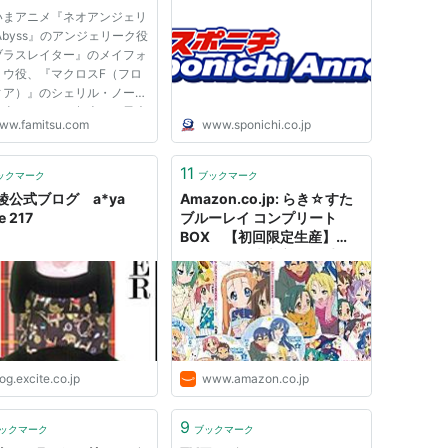
芸能
ー・アモンド、ユノア・アスノ）
いまアニメ『ネオアンジェリ
Abyss』のアンジェリーク役
ピース
）
ブラスレイター』のメイフォ
リウ役、『マクロスF（フロ
沙）
ィア）』のシェリル・ノーム
カイ・レイカー）
担当するなど、超売れっ子声
ww.famitsu.com
www.sponichi.co.jp
んのひとり。 ――まずは、
を目指すきっかけから教えて
（アンネロッテ）
さい。 遠藤 じつはこれと
11
ックマーク
ブックマーク
明確なきっかけはなかったり
綾公式ブログ a*ya
Amazon.co.jp: らき☆すた
 217
ブルーレイ コンプリート
/ナレーション）
BOX 【初回限定生産】
サラ・レストール
）
[Blu-ray]: 武本康弘 (監督),
平野綾 (出演), 加藤英美里
小町）
(出演), 福原香織 (出演), 遠藤
綾 (出演): DVD
シー（
野咲さくら
）
og.excite.co.jp
www.amazon.co.jp
9
ックマーク
ブックマーク