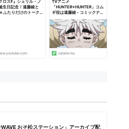
クロスF』シェリル・ノ
TVアニメ
誕生日記念！遠藤綾と
「HUNTER×HUNTER」コム
ライブII（村雨令音）
y'n ふたりだけのトーク
ギ役は遠藤綾 - コミックナタ
ニライブ＆情報解禁 ゼ
リー
子）
ラ盛りイベントライブ配
ライ（カミキ・ミライ）
文花、コマさん、コマじろう）
ェレミー・リー・マーシー
）
ww.youtube.com
natalie.mu
イヤーズ
）
 OF EDEN（エミリー・アスノ）
S A PLACE ON EARTH（鈴音）
WAVE おそ松ステーション」アーカイブ配
イツワリノウタヒメ〜 （シェリル・ノーム）