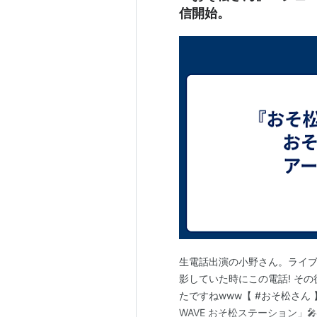
信開始。
劇場版マクロスF 恋離飛翼〜サ
ゲーム
Canvas3 〜淡色のパステル〜
ルーンファクトリー3（ペルシャ
斬撃のREGINLEIV（フレイヤ）
英雄伝説 零の軌跡/英雄伝説 
エンド オブ エタニティ（リー
ラストランカー（ロザ）
最後の約束の物語（マラルメ）
戦場のヴァルキュリア3（リエラ
戦律のストラタス（鷹乃巣禊）
生電話出演の小野さん。ライブ
ガールフレンド（仮）（月白陽
影していた時にこの電話! その
時と永遠〜トキトワ〜（マキモ
たですねwww【 #おそ松さん 】
フォトカノ（
大谷桃子
）
WAVE おそ松ステーション」