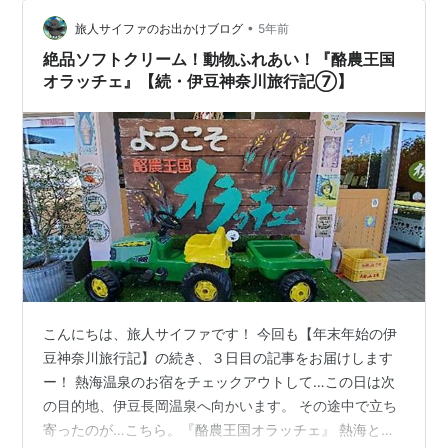
•
旅人サイファのお出かけブログ
5年前
絶品ソフトクリーム！動物ふれあい！『酪農王国
オラッチェ』【続・伊豆神奈川旅行記⑦】
こんにちは、旅人サイファです！ 今回も【年末年始の伊
豆神奈川旅行記】の続き、３日目の記事をお届けします
ー！ 熱海温泉のお宿をチェックアウトして…この日は次
の目的地、伊豆長岡温泉へ向かいます。 その途中で立ち
寄ったのが…こちら。『酪農王国オラッチェ』 熱海と函