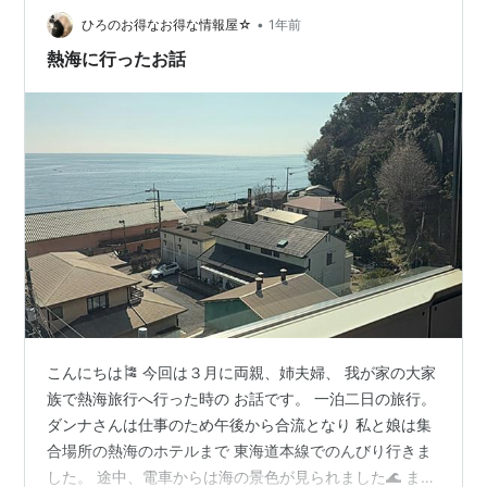
•
～15時 28周年内容はこちら↓↓ 🍦チョコレートソフトク
ひろのお得なお得な情報屋☆
1年前
リーム販売 4日間限定販売決定…
熱海に行ったお話
こんにちは🎏 今回は３月に両親、姉夫婦、 我が家の大家
族で熱海旅行へ行った時の お話です。 一泊二日の旅行。
ダンナさんは仕事のため午後から合流となり 私と娘は集
合場所の熱海のホテルまで 東海道本線でのんびり行きま
した。 途中、電車からは海の景色が見られました🌊 また