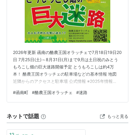
2026年更新 函南の酪農王国オラッチェで7月18日19日20
日 7月25日(土)～8月31日(月)まで9月は土日祝のみとう
もろこし畑の巨大迷路開催予定 とうもろこしは約4万
本！ 酪農王国オラッチェの駐車場などの基本情報 地図
近隣からのアクセスと駐車場 公式情報 ※2025年情報
※2024年情報 過去コメント 函南の酪農王国オラッチェで
#
函南町
#
酪農王国オラッチェ
#
迷路
7月18日19日20日 7月25日(土)～8月31日(月)まで9月は
土日祝のみとうもろこし畑の巨大迷路開催予定 とうもろ
こしは約4万本！ 酪農王国オラッチェとうもろこし畑の
ネットで話題
もっと見る
巨大迷路2026 「とうもろこし畑の巨大迷路2026」 🌽✨
今年もこの季節がやってきま…
12