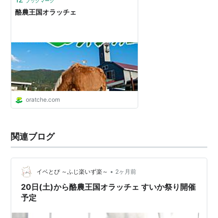
ブックマーク
酪農王国オラッチェ
oratche.com
関連ブログ
•
イベとぴ ～ふじ楽いず楽～
2ヶ月前
20日(土)から酪農王国オラッチェ すいか祭り開催
予定