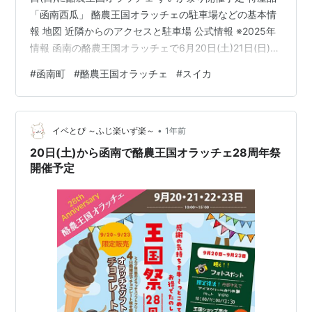
「函南西瓜」 酪農王国オラッチェの駐車場などの基本情
報 地図 近隣からのアクセスと駐車場 公式情報 ※2025年
情報 函南の酪農王国オラッチェで6月20日(土)21日(日)に
酪農王国オラッチェ すいか祭り開催予定 特産品「函南西
#
函南町
#
酪農王国オラッチェ
#
スイカ
瓜」 オラッチェ すいか祭り2026 今年も、、、、、、、
この時期がやってきました、、、、、、、。 函南町特産
品。「かんなみすいか」イベントを開催！！！ 開催日：
•
2026年6月20日・21日 時間 ：10：00～15：00 まるご
イベとぴ ～ふじ楽いず楽～
1年前
とすいかの販売やカットす…
20日(土)から函南で酪農王国オラッチェ28周年祭
開催予定