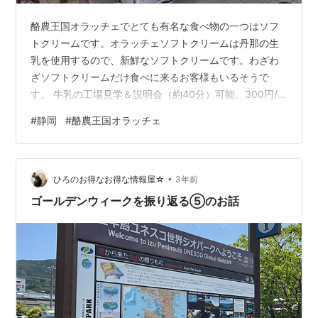
酪農王国オラッチェでとても有名な食べ物の一つはソフ
トクリームです。オラッチェソフトクリームは丹那の生
乳を使用するので、新鮮なソフトクリームです。わざわ
ざソフトクリームだけ食べに来るお客様もいるそうで
す。 牛乳の工場見学＆説明会（約40分）可能。300円/
人 └ 午前中：おすすめ（工場は午前中しか作業しない）
#
静岡
#
酪農王国オラッチェ
└ グラス窓から見て説明を受ける └ 会議室で説明と動画
を見る └ ブランド名：丹那（たんな） └ 通訳を付けるこ
とが必要 以下の工場もあり、売店で商品も販売する └ チ
•
ーズ工場（ゴーダチーズ、モッツァレラチーズ、さける
ひろのお得なお得な情報屋☆
3年前
チーズ） └ ビール４種類（内2種類はオーガニックビー
ゴールデンウィークを振り返る⑤のお話
ル） └ オレン…