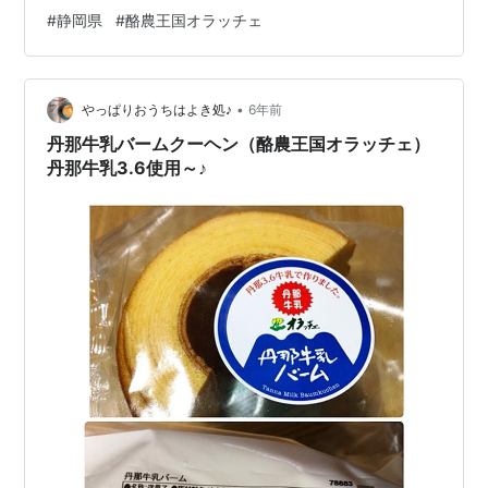
南を結ぶ熱函道路のちょうど中間に横たわる丹那丘陵。
#
静岡県
#
酪農王国オラッチェ
その丹那丘陵の一角に、ここ『酪農王国オラッチェ』は
あります。 ここ、丹那丘陵一帯は、酪農が盛んな地域で
す。なんとその起源は明治32年！ ここ丹那の大地主川口
•
氏が、私財を擲って始めたのが丹那の酪農なのです。 そ
やっぱりおうちはよき処♪
6年前
の歴史…なんと140年以上とか！大変歴史のある酪農地帯
丹那牛乳バームクーヘン（酪農王国オラッチェ）
なのです。 『酪農王国オラッ…
丹那牛乳3.6使用～♪