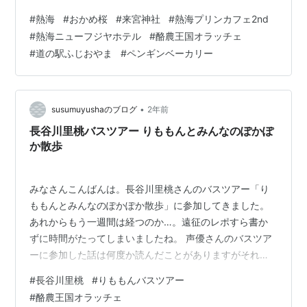
その時期の根府川駅前は おかめ桜という桜が見頃とのこ
#
熱海
#
おかめ桜
#
来宮神社
#
熱海プリンカフェ2nd
とだったので 途中下車をしました。 かわいらしいピンク
#
熱海ニューフジヤホテル
#
酪農王国オラッチェ
の桜🌸桜と海の景色が素晴らしいところです！ 電車なら
#
道の駅ふじおやま
#
ペンギンベーカリー
ではののんびり旅。 途中下車もできて楽しいものですね
🎶 さて根府川駅へ戻り再び電車に乗り 途中乗り換えて向
かったさきは来宮駅。 多くの人が降り、向かった先は…
来宮神社です。…
•
susumuyushaのブログ
2年前
長谷川里桃バスツアー りももんとみんなのぽかぽ
か散歩
みなさんこんばんは。長谷川里桃さんのバスツアー「り
ももんとみんなのぽかぽか散歩」に参加してきました。
あれからもう一週間は経つのか…。遠征のレポすら書か
ずに時間がたってしまいましたね。 声優さんのバスツア
ーに参加した話は何度か読んだことがありますがそれが
どれも楽しそうだったのでそれらを読んで今回のバスツ
#
長谷川里桃
#
りももんバスツアー
アーに思いをはせたり感情移入したり…。そうして予習
#
酪農王国オラッチェ
はしていました。実際、フォロワーさんにも参加経験あ