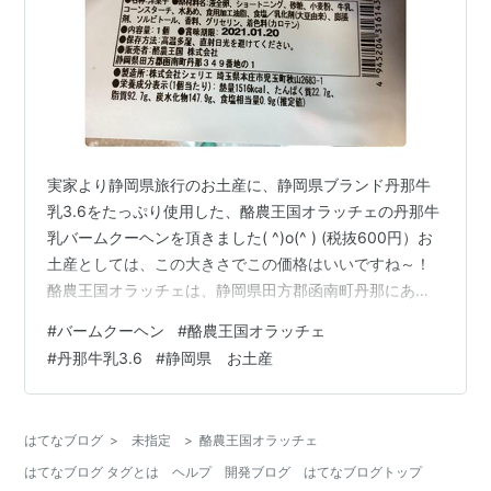
実家より静岡県旅行のお土産に、静岡県ブランド丹那牛
乳3.6をたっぷり使用した、酪農王国オラッチェの丹那牛
乳バームクーヘンを頂きました( ^)o(^ ) (税抜600円）お
土産としては、この大きさでこの価格はいいですね～！
酪農王国オラッチェは、静岡県田方郡函南町丹那にあ
り、酪農・農業体験、創作体験ができ、グルメも堪能で
#
バームクーヘン
#
酪農王国オラッチェ
きる観光施設とのことです♬ さあ、本題のバームクーヘ
#
丹那牛乳3.6
#
静岡県 お土産
ン！食べてみました(^^♪ 重さ、見た目はずっしり、でも
食べるとふんわりという印象のバームクーヘンです。 口
に入れると、牛乳の優しい甘さがほんのり感じられま
はてなブログ
>
未指定
>
酪農王国オラッチェ
す。 一般の流行りのバームクーヘンと比べるとあっさり
はてなブログ タグとは
ヘルプ
開発ブログ
はてなブログトップ
していると思います。…