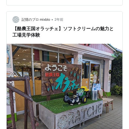
る方はいましたね。 というわけでりももんバスツアーの
感想レポートを書いていこうと思います。内容としては
ほとんど何かを食べた話や思い出の振り返り、りももん
•
記憶のブロ mixblo
2年前
のお話の記録と完全に個人的すぎる自己満足の内容…
【酪農王国オラッチェ】ソフトクリームの魅力と
工場見学体験