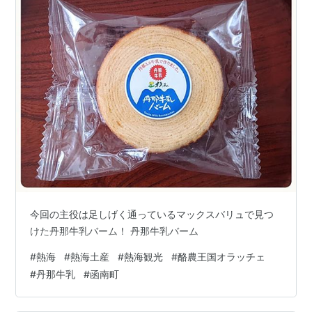
今回の主役は足しげく通っているマックスバリュで見つ
けた丹那牛乳バーム！ 丹那牛乳バーム
#
熱海
#
熱海土産
#
熱海観光
#
酪農王国オラッチェ
#
丹那牛乳
#
函南町