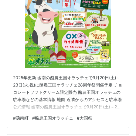
2025年更新 函南の酪農王国オラッチェで9月20日(土)～
23日(火,祝)に酪農王国オラッチェ28周年祭開催予定 チョ
コレートソフトクリーム限定販売 酪農王国オラッチェの
駐車場などの基本情報 地図 近隣からのアクセスと駐車場
公式情報 函南の酪農王国オラッチェで9月20日(土)～23
日(火,祝)に酪農王国オラッチェ28周年祭開催予定 チョコ
#
函南町
#
酪農王国オラッチェ
#
大国祭
レートソフトクリーム限定販売 酪農王国オラッチェ28周
年祭 感謝の気持ちを牛（ぎゅー）っとこめて28周年王国
祭開催します！ 9月20日（土）～9月23日（祝火） 10時