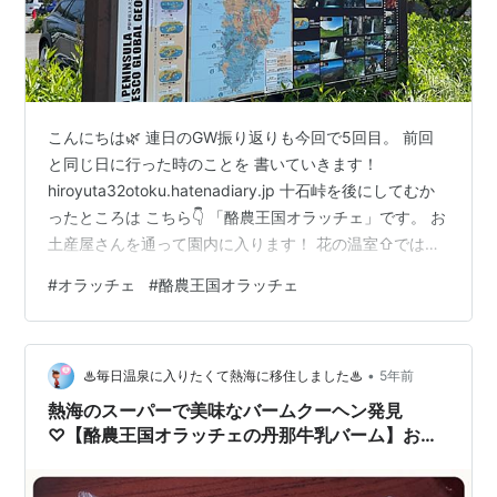
こんにちは🌿 連日のGW振り返りも今回で5回目。 前回
と同じ日に行った時のことを 書いていきます！
hiroyuta32otoku.hatenadiary.jp 十石峠を後にしてむか
ったところは こちら👇 「酪農王国オラッチェ」です。 お
土産屋さんを通って園内に入ります！ 花の温室⇧ではソ
フトクリームの販売も あるそうです！ またビール工房も
#
オラッチェ
#
酪農王国オラッチェ
あるので ビールも飲めるようでした。 そして奥の方まで
歩いて行くと さまざまな動物たちが！ ポニー、やぎ、羊
たちがいます！ 子供の日だったその日は 多くのお子さま
•
たちがえさをあげていて 食べる姿がとてもかわいかった
♨︎毎日温泉に入りたくて熱海に移住しました♨︎
5年前
です🐐 牛さんも！ 目がキレイなんです✨ …
熱海のスーパーで美味なバームクーヘン発見
♡【酪農王国オラッチェの丹那牛乳バーム】お土
産にも◎