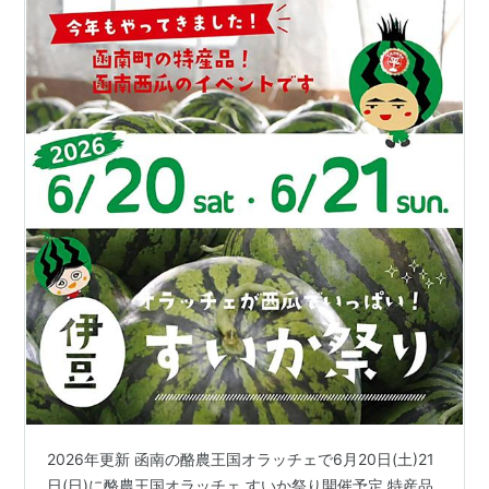
2026年更新 函南の酪農王国オラッチェで6月20日(土)21
日(日)に酪農王国オラッチェ すいか祭り開催予定 特産品