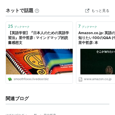
葉にできない。 ★ そんなとき、里中哲彦著『教養として
ネットで話題
もっと見る
学んでおきたいビートルズ』（マイナビ新書）という本
のなかに、島村洋子さんの一文をみつけた。 「…
25
7
ブックマーク
ブックマーク
【英語学習】『日本人のための英語学
Amazon.co.jp: 英
習法』里中哲彦 : マインドマップ的読
知りたい100のQ&A (中
書感想文
里中哲彦: 本
smoothfoxxx.livedoor.biz
www.amazon.co.jp
関連ブログ