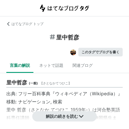
はてなブログ トップ
里中哲彦
このタグでブログを書く
言葉の解説
ネットで話題
関連ブログ
里中哲彦
(
一般
)
【
さとなかてつひこ
】
出典: フリー百科事典『ウィキペディア（Wikipedia）』
移動: ナビゲーション, 検索
里中 哲彦（さとなか てつひこ 1959年-）は河合塾英語
解説の続きを読む
科専任講師、河合文化教育研究所研究員。静岡県生ま
れ。英作文の授業を得意とし、ジェイン・ホフマンとと