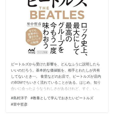
ビートルズから受けた影響を、どんなふうに説明したら
いいのだろう。基本的な価値観を、相手とわたしが共有
してないとき⋯。 食堂などのお店で、ビートルズが店内
のBGMでちいさく流れていることがある。はじめ、知り
合いに会ったようなうれしさがあるけれど、すぐ、いま
ビートルズってこういうふうに消化されているんだな
#
島村洋子
#
教養として学んでおきたいビートルズ
あ、とおもう。角が削れて無害なものとして受容されて
#
里中哲彦
いる。 ビートルズを聴くことが「抵抗」だったり「反
抗」だったりした、そんな時代があったことをうまく言