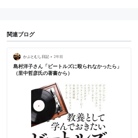
もに教えている。早稲田大学政治経済学部中退。サテラ
イトの講義も行っている。
大学受験参考書のほか、一般社会人向けの英会話書、英
関連ブログ
語ジョーク研究、さらに自身の趣味である鬼平犯科帳に
関する著作などもあり、活動は多岐に渡っている。
•
かぶとむし日記
2年前
島村洋子さん「ビートルズに殴られなかったら」
（里中哲彦氏の著書から）