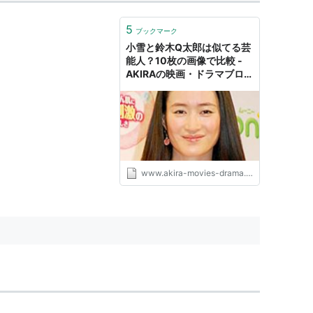
5
ブックマーク
小雪と鈴木Q太郎は似てる芸
能人？10枚の画像で比較 -
AKIRAの映画・ドラマブロ
グ
www.akira-movies-drama.com