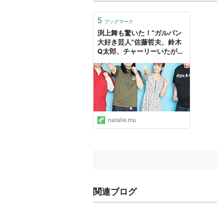
5
ブックマーク
渕上舞も驚いた！“ガルパン
大好き芸人”佐藤哲夫、鈴木
Q太郎、チャーリーいたがき
は第3話を語りたい - コミッ
クナタリー 特集・インタビ
ュー
natalie.mu
関連ブログ