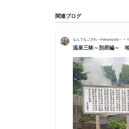
CM
au（仲間由紀恵らと共演）
関連ブログ
NIKON"COOL PICS"（浅田真央
•
なんでもござれ～maruruuuto～
温泉三昧～別府編～ 地