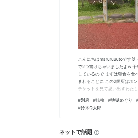
こんにちはmaruruuutoで
で2つ書けちゃいましたよw 予
しているので まずは朝食を食
まわることに この2箇所はホ
チケットを見て思い出すわたし
ところだった 朝食食べたばっ
#
別府
#
鉄輪
#
地獄めぐり
那と私は口を揃えて「誰かに似てる！Qち
#
鈴木Q太郎
ネットで話題