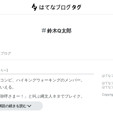
鈴木Q太郎
連ブログ
たろー
】
はてな
コンビ、ハイキングウォーキングのメンバー。
はてな
いえる。
はてな
Copyrig
弥呼さまー！」と叫ぶ縄文人ネタでブレイク。
解説の続きを読む