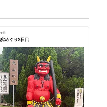
らと共演）
4年前
獄めぐり2日目