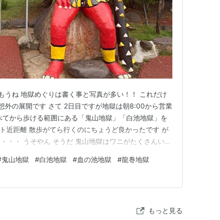
す🐰 もうね 地獄めぐりは書く事と写真が多い！！ これだけ
想外の展開です さて 2日目ですが地獄は朝8:00から営業
べてから歩ける範囲にある「鬼山地獄」「白池地獄」を
ント近距離 散歩がてら行くのにちょうど良かったです が
・・・ うそやん そうだ 鬼山地獄はワニがたくさんいる
かりなんですが・・・不安しかない状態で向かいます 旦
#
鬼山地獄
#
白池地獄
#
血の池地獄
#
龍巻地獄
ゃんだ！！」 profile.yoshimoto.co.jp…
もっと見る