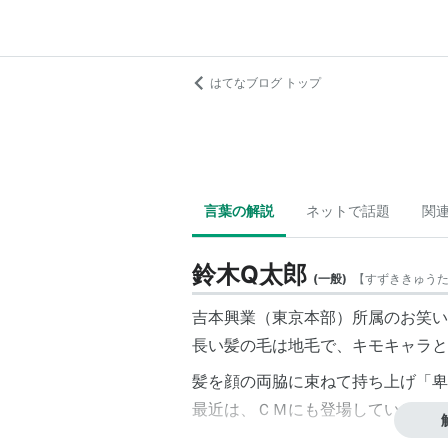
はてなブログ トップ
言葉の解説
ネットで話題
関
鈴木Q太郎
(
一般
)
【
すずききゅう
吉本興業（東京本部）所属のお笑い
長い髪の毛は地毛で、キモキャラと
髪を顔の両脇に束ねて持ち上げ「卑
最近は、ＣＭにも登場している。