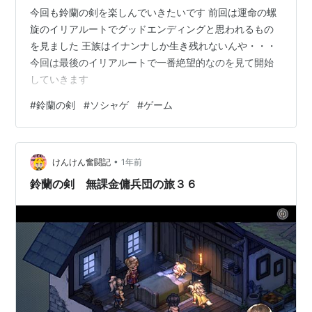
今回も鈴蘭の剣を楽しんでいきたいです 前回は運命の螺
旋のイリアルートでグッドエンディングと思われるもの
を見ました 王族はイナンナしか生き残れないんや・・・
今回は最後のイリアルートで一番絶望的なのを見て開始
していきます
#
鈴蘭の剣
#
ソシャゲ
#
ゲーム
•
けんけん奮闘記
1年前
鈴蘭の剣 無課金傭兵団の旅３６