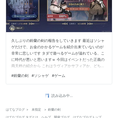
久しぶりの鈴蘭の剣の報告をしていきます 最近はソシャ
ゲだけで、お金のかかるゲームを紹介出来ていないのが
非常に悲しいです タダで遊べるゲームが溢れている、こ
に時代が悪いと思いますｗ 今回はイベントだった正義の
両天秤の紹介から これはラヴィアかサフィアか、どちら
かの意見を選んで投票していくというイベントでした
#
鈴蘭の剣
#
ソシャゲ
#
ゲーム
読み込み中…
はてなブログ
>
未指定
>
鈴蘭の剣
はてなブログ タグとは
ヘルプ
開発ブログ
はてなブログトップ