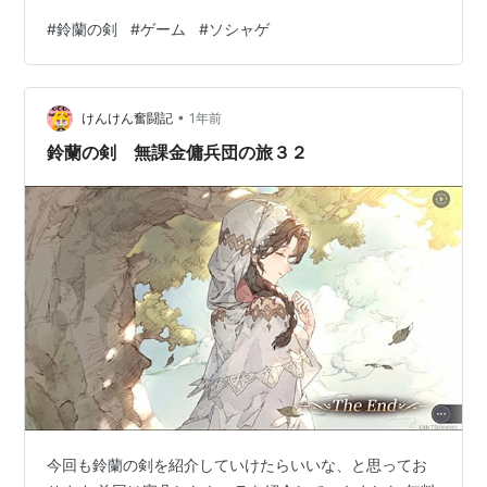
#
鈴蘭の剣
#
ゲーム
#
ソシャゲ
•
けんけん奮闘記
1年前
鈴蘭の剣 無課金傭兵団の旅３２
今回も鈴蘭の剣を紹介していけたらいいな、と思ってお