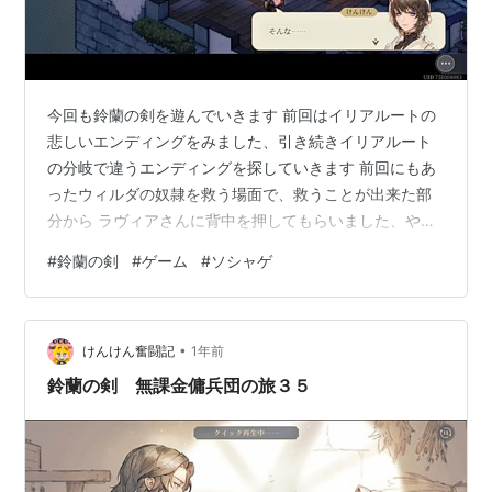
今回も鈴蘭の剣を遊んでいきます 前回はイリアルートの
悲しいエンディングをみました、引き続きイリアルート
の分岐で違うエンディングを探していきます 前回にもあ
ったウィルダの奴隷を救う場面で、救うことが出来た部
分から ラヴィアさんに背中を押してもらいました、やっ
ぱ ラヴィアしか勝たん！
#
鈴蘭の剣
#
ゲーム
#
ソシャゲ
•
けんけん奮闘記
1年前
鈴蘭の剣 無課金傭兵団の旅３５