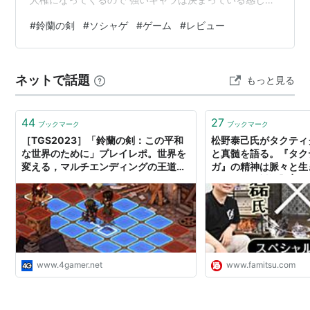
した
#
鈴蘭の剣
#
ソシャゲ
#
ゲーム
#
レビュー
ネットで話題
もっと見る
44
27
ブックマーク
ブックマーク
［TGS2023］「鈴蘭の剣：この平和
松野泰己氏がタクティ
な世界のために」プレイレポ。世界を
と真髄を語る。『タク
変える，マルチエンディングの王道タ
ガ』の精神は脈々と生
クティカルRPG
の剣・特別対談】 | 
最新情報のファミ通.c
www.4gamer.net
www.famitsu.com