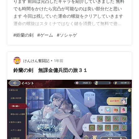
ります 前回は完凸したキャラを紹介していきました 無料
でも時間をかけたら完凸が可能なのは良い部分だと思い
ます 今回は残していた運命の螺旋をクリアしていきます
運命の螺旋はスタミナではなく鍵を消費して無料で遊べ
るコンテンツ 課金要素が薄い部分なのです
#
鈴蘭の剣
#
ゲーム
#
ソシャゲ
•
けんけん奮闘記
1年前
鈴蘭の剣 無課金傭兵団の旅３１