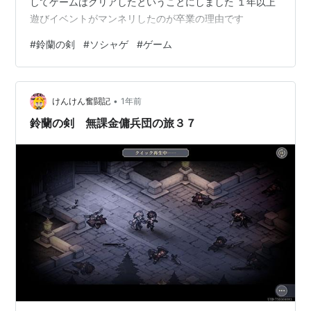
してゲームはクリアしたということにしました １年以上
遊びイベントがマンネリしたのが卒業の理由です
#
鈴蘭の剣
#
ソシャゲ
#
ゲーム
•
けんけん奮闘記
1年前
鈴蘭の剣 無課金傭兵団の旅３７