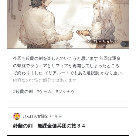
今回も鈴蘭の剣を楽しんでいこうと思います 前回は運命
の螺旋でラヴィアとサフィアが再開してしまったところ
で終わりました イリアルートでもある選択肢 かなり重い
内容なので悩む部分ではあります
#
鈴蘭の剣
#
ゲーム
#
ソシャゲ
•
けんけん奮闘記
1年前
鈴蘭の剣 無課金傭兵団の旅３４