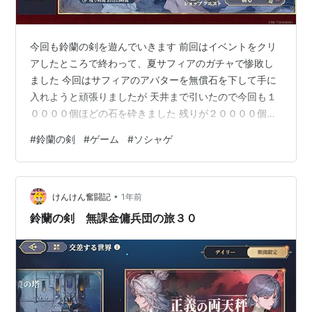
今回も鈴蘭の剣を遊んでいきます 前回はイベントをクリ
アしたところで終わって、夏サフィアのガチャで惨敗し
ました 今回はサフィアのアバターを無償石を下して手に
入れようと頑張りましたが 天井まで引いたので今回も１
００００個ほどの石を砕きました 残りが２００００個し
かないので、無駄遣いは控えたいです
#
鈴蘭の剣
#
ゲーム
#
ソシャゲ
•
けんけん奮闘記
1年前
鈴蘭の剣 無課金傭兵団の旅３０