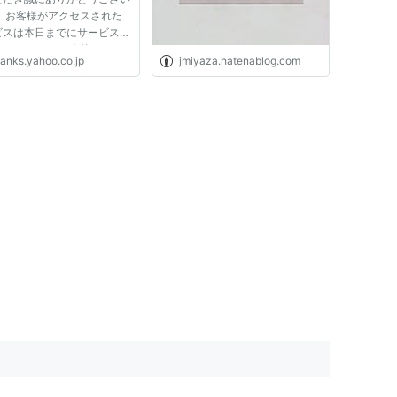
。 お客様がアクセスされた
ビスは本日までにサービスを
いたしました。 今後とも
hanks.yahoo.co.jp
jmiyaza.hatenablog.com
oo! JAPANのサービスをご愛
ださいますよう、よろしくお
いたします。