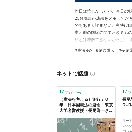
昨日は忙しかったが、今日の朝
20分読書の成果をメモしてお
のをあまり読まない。憲法は
本と他の国家の間でおきるも
りとは理解できないからだ。
とても大切だとは思っているけ
#
憲法9条
#
尾吹善人
#
長尾
条にかんしても「空手チョップ
年、木鐸社）より。太字色付け
ネットで話題
17
17
ブックマーク
ブ
（憲法を考える）施行７０
長尾龍
年 日本国憲法の運命 東京
OUR
大学名誉教授・長尾龍一さ
ん：朝日新聞
サー
Yah
用い