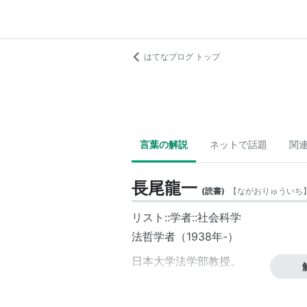
はてなブログ トップ
言葉の解説
ネットで話題
関
長尾龍一
(
読書
)
【
ながおりゅういち
リスト::学者::社会科学
法哲学者（1938年-）
日本大学法学部教授。