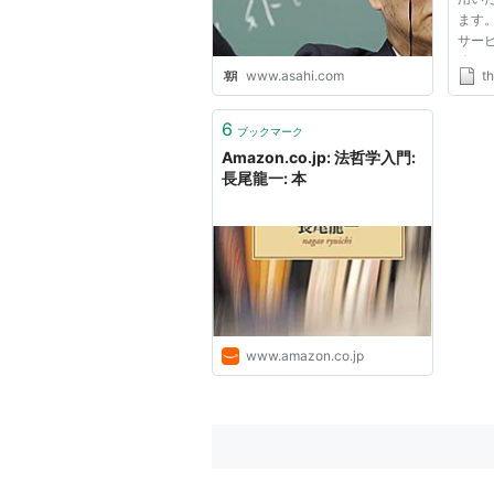
ます
サー
終了
www.asahi.com
t
Yah
顧く
願い
6
ブックマーク
Amazon.co.jp: 法哲学入門:
長尾龍一: 本
www.amazon.co.jp