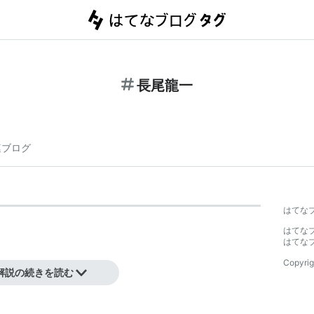
長尾龍一
連ブログ
】
はてな
はてな
はてな
Copyrig
解説の続きを読む