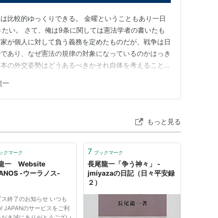
は比較的ゆっくりできる。 金曜ということもあり一日
きたい。 さて、俺は9条に関しては憲法学者の書いたも
国家が個人に対して負う義務を定めたものだが、戦争は日
のであり、なぜ憲法の規律の対象になっているのかはっき
日本の外交姿勢はどうあるべきかそれ自体を考えることは
れども。 ところが、先週発掘した尾吹先生の本は憲法9
龍一
」を炸裂させていた。 尾吹善人『憲法教科書』（1993
は引用者。 国家機…
もっと見る
7
ックマーク
ブックマーク
一 Website
長尾龍一「争う神々」 -
ANOS -ウーラノス-
jmiyazaの日記（日々平安録
２）
ビス終了のお知らせ いつも
oo! JAPANのサービスをご利
ただき誠にありがとうござい