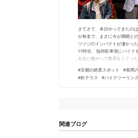
さてさて、本日やってきたの
が有名で、まさに今が満開と
ツツジのインパクトが凄かっ
11時頃。 臨時駐車場にバイ
を左に曲がって鳥居をくぐっ
れ・・・「さっきも大型バイク
#
京都の絶景スポット
#
長岡
で、行ってみるとほほん、まさ
#
針テラス
#
バイクツーリン
密集度にビックリ！京都長岡京
関連ブログ