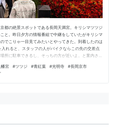
は京都の絶景スポットである長岡天満宮。キリシマツツジ
のこと。昨日夕方の情報番組で中継をしていたがキリシマ
たのでこりゃ一目見てみたいとやってきた。到着したのは
クを入れると、スタッフの人がバイクならこの先の交差点
た場所に駐車できるし、そっちの方が近いよ。と案内さ
が5台ほどそっちに向かったわ！」と教えてくれた。
八幡宮
#
ツツジ
#
青紅葉
#
光明寺
#
長岡京市
に長岡天満宮の目の前ではないか。 キリシマツツジの
グ
市の長岡天満宮 京都観光の穴…