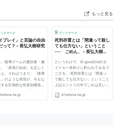
もっと見る
9
ブックマーク
ブックマーク
イプレイ」と言論の自由
死刑存置とは「間違って殺し
だって？ - 長弘大樹研究
ても仕方ない」ということ
── ごめん、 - 長弘大樹研
究室
ら、陵辱ゲームの愛好家・擁
というわけで、ID:good2ndのタ
は、「表現の自由」を正しく
イトル一本釣りに釣られてみるで
せよ。それはつまり、「陵辱
ござる。 死刑存置とは「間違っ
ム」のような表現が、今もな
て殺しても仕方ない」ということ
在する圧倒的な性差別構造を
上記エントリの中でこれは言いか
するためにいかに有用である
えれば「国民感情論からいって納
hatena.ne.jp
d.hatena.ne.jp
ということを説明せよ、とい
得がいくためには、冤罪の可能性
とだ。 それをしない、でき
が極めて低いと思われるであれ
、ということは、陵辱ゲーム
ば、間違って殺してもかまわな
で了解する限りの意味...
い」ということであるはずです。
と...