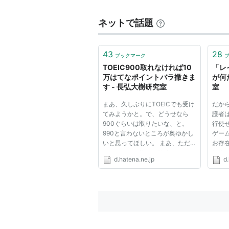
ネットで話題
43
28
ブックマーク
TOEIC900取れなければ10
「レ
万はてなポイントバラ撒きま
が何
す - 長弘大樹研究室
室
まあ、久しぶりにTOEICでも受け
だか
てみようかと。で、どうせなら
護者
900ぐらいは取りたいな、と。
行使
990と言わないところが奥ゆかし
ゲー
いと思ってほしい。 まあ、ただ
お存
TOEIC900目指して勉強するとい
解体
d.hatena.ne.jp
d.
うのも、若干面白みに欠ける気が
か、
するので、こんなゲームを提案し
うこ
ます。 ・対象は、2009年12月31
ない
日までに開催されるTOEIC公式テ
は一目
スト。・...