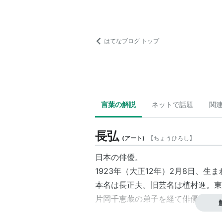
はてなブログ トップ
言葉の解説
ネットで話題
関
長弘
(
アート
)
【
ちょうひろし
】
日本の
俳優
。
1923年（大正12年）2月8日、生ま
本名は長正夫。旧芸名は
植村進
。
東
片岡千恵蔵
の弟子を経て俳優デビュ