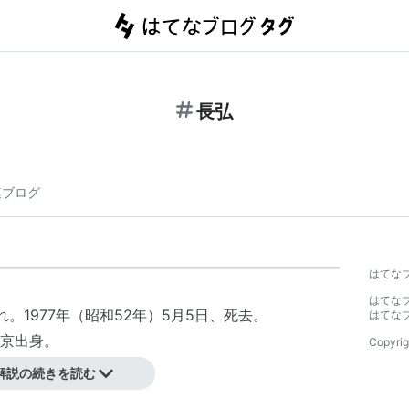
長弘
連ブログ
はてな
はてな
れ。1977年（昭和52年）5月5日、死去。
はてな
京出身
。
Copyrig
ー。
解説の続きを読む