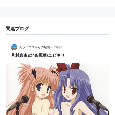
ョンに準優勝し業界入り。
2013年2月26日結婚。
アニメ
関連ブログ
陸上防衛隊まおちゃん（熊エイリアン）
ゼーガペイン（リチェルカ）
•
ガラパゴスからの船出
2年前
ぽぽたん (メアー)
月村真由&北条麗華/ユビキリ
エイケン (諸岡京子)
今日の５の２（小泉チカ）
こどものじかん（宇佐美々）
月詠 -MOON PHASE-（御堂光）
ぱにぽにだっしゅ！（ベホイミ）
びんちょうタン（ちくタン）
一騎当千Dragon Destiny（孔明）
Fate/stay night / Fate/zero（イリヤスフィール・フ