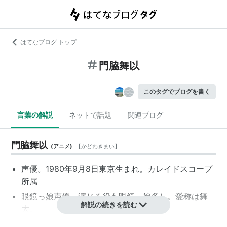
はてなブログ トップ
門脇舞以
このタグでブログを書く
言葉の解説
ネットで話題
関連ブログ
門脇舞以
(
アニメ
)
【
かどわきまい
】
声優。1980年9月8日東京生まれ。カレイドスコープ
所属
眼鏡っ娘声優。演じる役も眼鏡っ娘多し。愛称は
舞
解説の続きを読む
太
。
2000年、ゲーム「プリズム・パレット」オーディシ