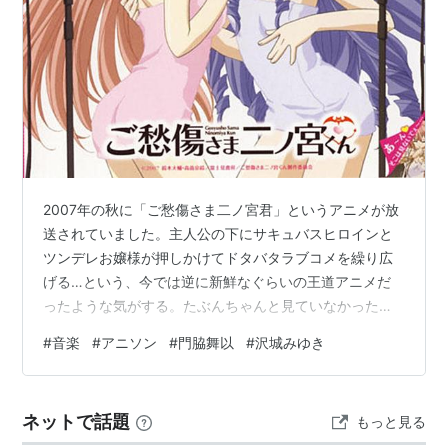
ォン・アインツベルン）
双恋 / フタコイ（白鐘双樹）
魔法先生ネギま！ / ネギま!? (葉加瀬聡美)
らいむいろ流奇譚X〜恋、教ヘテクダサイ。〜（島つ
むぎ）
ご愁傷さま二ノ宮くん（月村真由）
ストライクウィッチーズ / ストライクウィッチーズ2
（サーニャ・V・リトヴャク）
2007年の秋に「ご愁傷さま二ノ宮君」というアニメが放
アマガミSS（田中恵子）
送されていました。主人公の下にサキュバスヒロインと
祝福のカンパネラ（ミネット）
ツンデレお嬢様が押しかけてドタバタラブコメを繰り広
げる…という、今では逆に新鮮なぐらいの王道アニメだ
IS〈インフィニット・ストラトス〉（のほほんさん）
ったような気がする。たぶんちゃんと見ていなかったの
星空へ架かる橋（藤堂かさね）
であんまり話は覚えていないのだけれど、確か最終回で
恋と選挙とチョコレート（青海衣更）
#
音楽
#
アニソン
#
門脇舞以
#
沢城みゆき
ツンデレお嬢様をいつもニコニコとたしなめていた執事
戦国コレクション（真緒）
キャラがガチギレして、真剣な表情で主人公と殴り合い
めだかボックス（阿蘇短冊）
をしていた覚えだけはあるんですよ。なんかそのギャッ
ネットで話題
もっと見る
プに「えっ、怖っ…」と思ったような。 しかしですね、
ゲーム