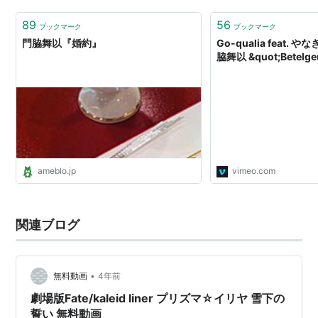
このOP曲「ユビキリ」とED曲だけは脳裏に焼き付いてい
るどころか、2024年現在も焼きたてホカ…
89
56
ブックマーク
ブックマーク
ラジオ
門脇舞以『婚約』
Go-qualia feat. や
脇舞以 &quot;Betelge
ドン舞Club
南池袋公園裏まいやん放送局
ムギュッと!双恋
RADIOアニメロミックス
こじからじお
ストライクウィッチーズ スターライトストリーム
ameblo.jp
vimeo.com
声優職業体験所
CD
関連ブログ
メガパンダ
空のシズク
•
無料動画
4年前
マイタリズム
劇場版Fate/kaleid liner プリズマ☆イリヤ 雪下の
ヒャクマンボルトSHOWTIME
誓い 無料動画