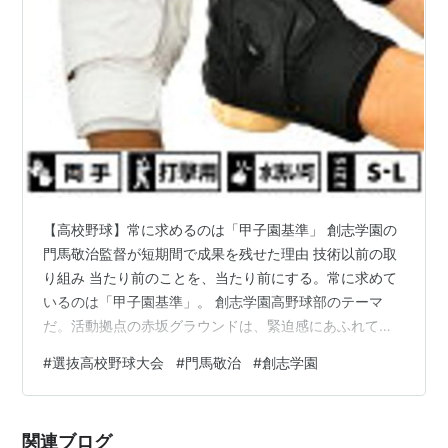
【高校野球】常に求めるのは「甲子園基準」 創志学園の
門馬敬治監督が短期間で成果を残せた理由 技術以前の取
り組み 当たり前のことを、当たり前にする。常に求めて
いるのは「甲子園基準」。 創志学園高野球部のテーマ
だ。活動拠点の赤坂グラウンドは、緊迫感にあふれてい
た。極端な話、仮に明日、センバツ初戦が組まれても、
#
選抜高校野球大会
#
門馬敬治
#
創志学園
心身ともスタンバイは十分にできている。 朝8時に練習
スタート。定期試験後の12月9日以降、朝から夕方までの
強化練習が年末まで20日間続き、疲労はピークだった。
関連ブログ
しかし、そんな言い訳は通用しない。新3年生25人、新2