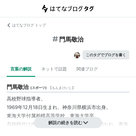
はてなブログ トップ
門馬敬治
このタグでブログを書く
言葉の解説
ネットで話題
関連ブログ
門馬敬治
(
スポーツ
)
【
もんまけいじ
】
高校野球指導者。
1969年12月18日生まれ、神奈川県横浜市出身。
東海大学付属相模高等学校、東海大学卒。
解説の続きを読む
高校時代は内野手で主将。恩師の原貢氏に請われ、東海
大、東海大相模高のコーチを経て、1999年に東海大相