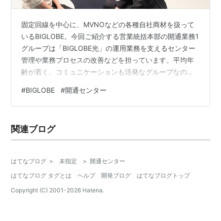
固定回線を中心に、MVNOなどの各種自社商材を扱って
いるBIGLOBE。今回ご紹介する営業統括本部の開通業務1
グループは「BIGLOBE光」の運用業務を支えるセンター
管理や業務プロセスの改善などを担っています。平均年
齢が若く、コミュニケーションも活発なグループなの
で、その雰囲気を伝えるために、座談会形式でこの部門
#
BIGLOBE
#
開通センター
の紹介や仕事のやりがいについて、いろいろと話を聞い
てみました。 左から 柳澤 晃（やなぎさわ あきら）グル
ープリーダー2019年中途入社 谷 優希（たに ゆうき）
関連ブログ
2017年中途入社 長峰 一弘（ながみね かずひろ）2019年
中途入社 溝口 領（みぞぐち りょう）2022年中途入社 主
体…
はてなブログ
>
未指定
>
開通センター
はてなブログ タグとは
ヘルプ
開発ブログ
はてなブログトップ
Copyright (C) 2001-
2026
Hatena.