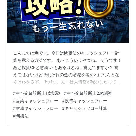
こんにちは燦です。今日は間接法のキャッシュフロー計
算を覚える方法です。 あ～こういうやつね。 そうです！
あと投資CFと財務CFもあるけどね。覚えてますか？ 覚
えてはないけどそれぞれの金の増減を考えればなんとな
くはわかるぞ。 1つ1つ、んー仕入債務が減少したってこ
とはお金の支払いが～…とかやってたら時間がもったい
#
中小企業診断士1次試験
#
中小企業診断士2次試験
ないですから。1次試験でも2次試験でも使うんですから
#
営業キャッシュフロー
#
投資キャッシュフロー
ババっと覚えちゃいましょう。 貸倒引当金増加額とかや
#
財務キャッシュフロー
#
キャッシュフロー計算
やこしいし、符号の±が1個でも逆になったら間違えるも
#
間接法
んな…。 ■この記事はこんな人にオススメ★営業CFの間
接法の中身を二度と忘れたくない人★営業CF、投資CF、
財務CFの求め方を習得し…