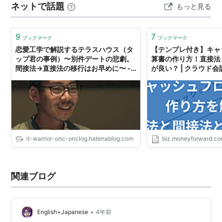
ネットで話題
もっと見る
9
7
ブックマーク
ブックマーク
恋愛工学で解説するテラスハウス（タ
【テンプレ付き】キャ
ップ君の事例）〜別件デートの悲劇。
算書の作り方！直接法
間接法→直接法の移行はお早めに〜 -
が良い？ | クラウド
オンクログ～恋愛工学実践してみた～
フォワード
it-warrior-onc-onclog.hatenablog.com
biz.moneyforward.c
関連ブログ
•
English+Japanese
4年前