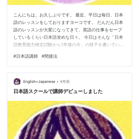
こんにちは。お久しぶりです。 最近、平日は毎日、日本
語のレッスンをしておりますヨーコです。 だんだん日本
語のレッスンが大変になってきて、英語の仕事をセーブ
しているくらい日本語攻めな日々。 今日はそんな「日本
語教育能力検定試験から1年後の今」の様子を書いていこ
うと思います。 日本語教育能力検定試験 テスト勉強 独
#
日本語講師
#
間接法
学で使った本 学校 就職活動 日本語スクール勤務スター
ト オファーの推移 レッスン 時給 これから レッスン中期
目標 日本語を教えるためのレッスン 日本語教育能力検定
•
試験 去年の今頃、就職先があるのかどうか分からないけ
English+Japanese
4年前
ど、とりあえず必死で勉強していました。 就職先がある
日本語スクールで講師デビューしました
かないか分からない…