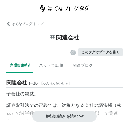
はてなブログ トップ
関連会社
このタグでブログを書く
言葉の解説
ネットで話題
関連ブログ
関連会社
(
一般
)
【
かんれんがいしゃ
】
子会社
の親戚。
証券取引法での定義では、対象となる会社の議決権（株
式）の過半数を握っていれば子会社、20％以上で
関連
解説の続きを読む
会社
となる。