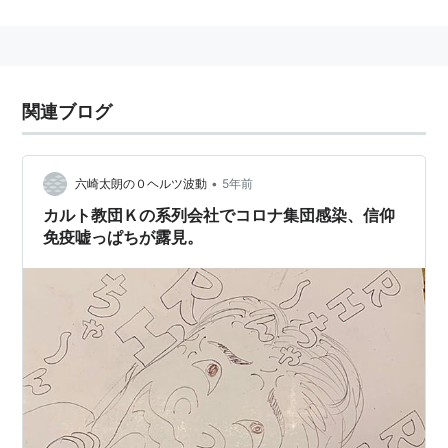
関連ブログ
•
六崎太朗の０ヘルツ波動
5年前
カルト教団Ｋの系列会社でコロナ集団感染、信仰
免疫嘘っぱちが露見。