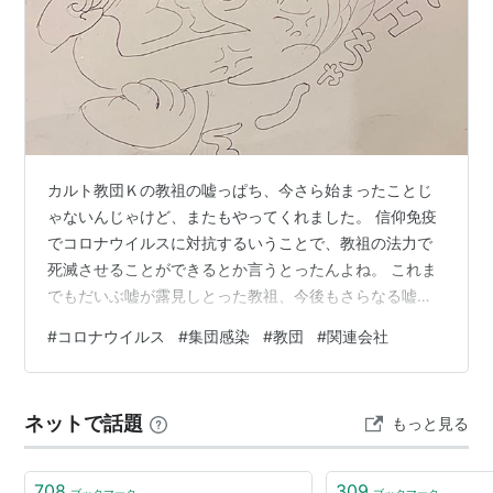
カルト教団Ｋの教祖の嘘っぱち、今さら始まったことじ
ゃないんじゃけど、またもやってくれました。 信仰免疫
でコロナウイルスに対抗するいうことで、教祖の法力で
死滅させることができるとか言うとったんよね。 これま
でもだいぶ嘘が露見しとった教祖、今後もさらなる嘘の
露呈はあるじゃろう。 まあいくつかこれまであったそう
#
コロナウイルス
#
集団感染
#
教団
#
関連会社
した衰退イベント、それを通り越す分だけ盲信者の洗脳
度合いは煮詰まっていく。 かつては救世運動として、世
界の宗教や思想を統合することが予定されとったはず
ネットで話題
もっと見る
が、もう影も形もない。 初期に集まった人たちも、前妻
との結婚とかで愛想を尽かして大量脱会。 その後、前妻
の影響でまともな啓示が降りんようになり、…
708
309