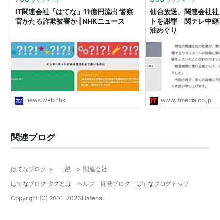
ブックマーク
ブックマーク
IT関連会社「はてな」11億円流出 警察
仙台放送、関連会社社
官かたる詐欺被害か | NHKニュース
トを謝罪 関テレ中継
油めぐり
news.web.nhk
www.itmedia.co.jp
関連ブログ
はてなブログ
>
一般
>
関連会社
はてなブログ タグとは
ヘルプ
開発ブログ
はてなブログトップ
Copyright (C) 2001-
2026
Hatena.