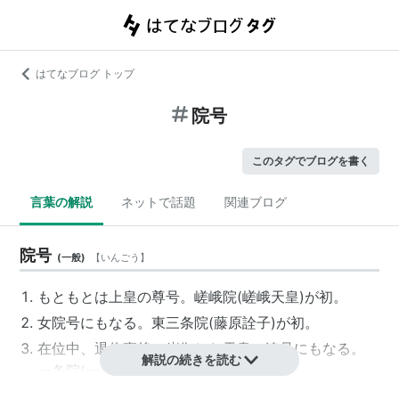
はてなブログ トップ
院号
このタグでブログを書く
言葉の解説
ネットで話題
関連ブログ
院号
(
一般
)
【
いんごう
】
もともとは上皇の尊号。
嵯峨院
(嵯峨天皇)が初。
女院号にもなる。
東三条院
(
藤原詮子
)が初。
在位中、退位直後に崩御した天皇の追号にもなる。
解説の続きを読む
一条院
(一条天皇)が初。
即位はしていないが上皇待遇を受けた皇族の尊号に