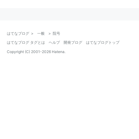
もなる。
小一条院
(
敦明親王
)が初。
皇室とゆかりのある寺院の称号にもなる。神社の
宮
号
みたいなもの。
天皇の
戒名
にもなるが、時代が下ると庶民にも付け
はてなブログ
>
一般
>
院号
られるようになる。
はてなブログ タグとは
ヘルプ
開発ブログ
はてなブログトップ
Copyright (C) 2001-
2026
Hatena.
リスト：
二文字キーワード