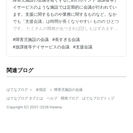
イサービスのような施設では定期的に会議が行われてい
ます。支援に関するものや業務に関するものなど。なか
でも「支援会議」は時間が長くなりやすい ものの ひとつ
です。 たくさんの職種があつまれば話しもはずみます。
しかし、会議が長くなると、他の仕事に影響が出てきま
#
障害児施設の会議
#
長すぎる会議
す。活動の準備もできなくなります。 こんかいは、障害
#
放課後等デイサービスの会議
#
支援会議
児施設での会議について説明します。 ・時間が長くなる
原因 ・早く終わらせるために 長い会議＝良い会議であり
ません！無駄な時間をつくる原因を知って、みんなで早
関連ブログ
く家に帰りましょう！ 障害児施設の会議を短くするため
のポイント 障害児施設での会議の…
はてなブログ
>
未指定
>
障害児施設の会議
はてなブログ タグとは
ヘルプ
開発ブログ
はてなブログトップ
Copyright (C) 2001-
2026
Hatena.