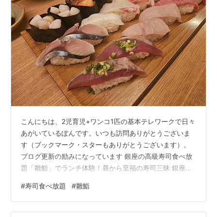
こんにちは、2児育児+ワンコ1匹の基本テレワークで日々
あがいているぽんです。いつも訪問ありがとうございま
す（ブックマーク・スターもありがとうございます）。
ブログ更新の励みになっています 銀座の高級寿司食べ放
題「雛鮨」でランチ体験！昼から至福の寿司三昧 銀座と
いえば、高級寿司の名店が集う街。その中で「食べ放
#
寿司食べ放題
#
雛鮨
題」というユニークなスタイルを打ち出しているのが
「雛鮨（ひなずし）」です。今回は、昼に訪問して味わ
った贅沢な寿司ランチ食べ放題体験を詳しくレポートし