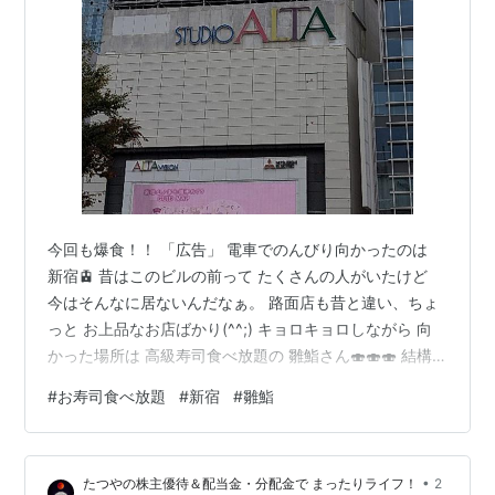
今回も爆食！！ 「広告」 電車でのんびり向かったのは
新宿🚊 昔はこのビルの前って たくさんの人がいたけど
今はそんなに居ないんだなぁ。 路面店も昔と違い、ちょ
っと お上品なお店ばかり(^^;) キョロキョロしながら 向
かった場所は 高級寿司食べ放題の 雛鮨さん🍣🍣🍣 結構
予約でお席が埋まっていて 人気みたい 食べ放題の注意を
#
お寿司食べ放題
#
新宿
#
雛鮨
読んだら 注文スタート！！なんだけど・・・ 1回しか食
べれないお寿司と 茶碗蒸しが最初に提供されてから いよ
いよスタート！！ 用紙に記入してお店の方に渡す ので、
•
たつやの株主優待＆配当金・分配金で まったりライフ！
2
タブレット注文より 私はやりやすかった(^o^)v 「広告」