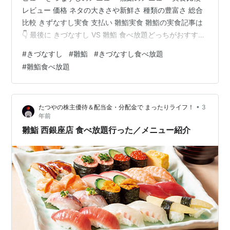
レビュー 価格 ネタの大きさや新鮮さ 種類の豊富さ 総合
比較 きずなすし実食 支払い 雛鮨実食 雛鮨の実食記事は
👇 最後に きづなすし VS 雛鮨 食べ放題どっちがおすす
め：比較レビュー この記事では、きづなすしと雛鮨の食
#
きづなすし
#
雛鮨
#
きづなすし食べ放題
べ放題でどっちが美味しいか、おすすめなのかを比較レ
#
雛鮨食べ放題
ビューしてみました。 どちらもクリレス株主優待で食べ
ることができ、回転寿司よりは高級な寿司店に位置付け
られており、美味しく食べ放題が満喫できます。 きづな
•
たつやの株主優待＆配当金・分配金で まったりライフ！
3
すしのメニュー 100種類食べ放題の「きづなコース」 寿
年前
司及び一…
雛鮨 西銀座店 食べ放題行った／メニュー紹介