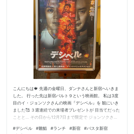
こんにちは🍁 先週の金曜日、ダンナさんと新宿へいきま
した。 行った先は新宿バルト９という映画館。 私は3度
目のイ・ジョンソクさんの映画『デシベル』を 観にいき
ました🥰 ３週連続での来場者プレゼントが 目当てだった
ことと… その日から12月7日まで限定で ジョンソクさん
の衣装がみることができる ということで行ってきました
#
デシベル
#
雛鮨
#
ランチ
#
新宿
#
バスタ新宿
💕 白い衣装がジョンソクさん、 青い衣装が共演のイ・ミ