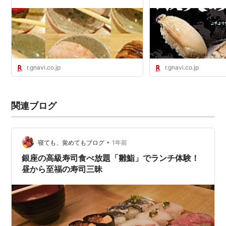
ぐるなび みんなのごはん
r.gnavi.co.jp
r.gnavi.co.jp
関連ブログ
•
寝ても、覚めてもブログ
1年前
銀座の高級寿司食べ放題「雛鮨」でランチ体験！
昼から至福の寿司三昧