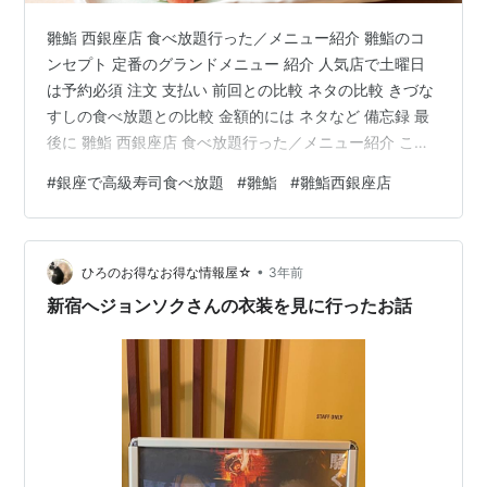
雛鮨 西銀座店 食べ放題行った／メニュー紹介 雛鮨のコ
ンセプト 定番のグランドメニュー 紹介 人気店で土曜日
は予約必須 注文 支払い 前回との比較 ネタの比較 きづな
すしの食べ放題との比較 金額的には ネタなど 備忘録 最
後に 雛鮨 西銀座店 食べ放題行った／メニュー紹介 この
記事では、雛鮨 西銀座店へ食べ放題行った時のレビュー
#
銀座で高級寿司食べ放題
#
雛鮨
#
雛鮨西銀座店
を紹介します そして食べ放題メニューについてもその一
部を紹介します よろしければご覧ください！ 2023年12
月 公開 2023年最後の記事は、お寿司の食べ放題🤣 株主
•
優待で食べ放題が大好きなので😂
ひろのお得なお得な情報屋☆
3年前
***********************************…
新宿へジョンソクさんの衣装を見に行ったお話