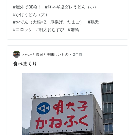
間からお酒を飲んでお肉をいただいてきました。 備長
#
屋外でBBQ！
#
豚ネギ塩ダレうどん（小）
炭、遠目の強火で焼いたお肉は、青空の下いただくとい
#
かけうどん（大）
う調味料も相まって、大変美味しかったです。 人のお宅
#
おでん（大根×2、厚揚げ、たまご）
#
鶏天
なので、写真はありません。 それぞれの料理がうますぎ
#
コロッケ
#
明太おむすび
#
雛鮨
て、写真撮るの、すっかり忘れてたわ・・・ そうそう、
そのお宅に、小4の女の子と、小2の男の子がいたのです
が、オットがお…
•
ハ‐レ‐と温泉と美味しいもの
2年前
食べまくり