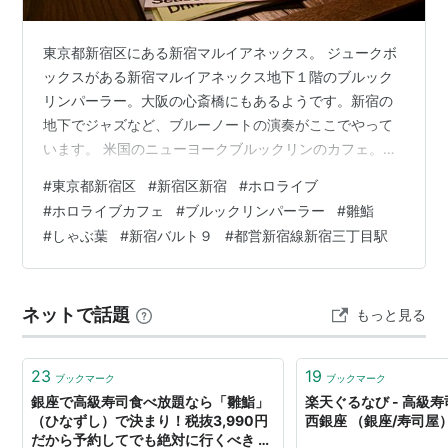
東京都新宿区にある新宿マルイアネックス。 ジュークボ
ックスがある新宿マルイアネックス地下１階のブルック
リンパーラー。大阪の心斎橋にもあるようです。新宿の
地下でジャズなど、ブルーノートの演奏がここでやって
います。 米国のニューヨークブルックリンのカフェ。客
層は、イセタン紙袋を持った客とか、アート系の風貌の
#
東京都新宿区
#
新宿区新宿
#
ホロライブ
方々が多かったです。 同じカフェはカフェでもこちらは
#
ホロライブカフェ
#
ブルックリンパーラー
#
雛鮨
８階。これが、ホロライブっていうやつです。 Ｖチュー
#
しゃぶ葉
#
新宿バルト９
#
都営新宿線新宿三丁目駅
バ―が異世界にいってみたら？という感じなのか、マン
ガにもなっているみたいです。こちらの客層は、駿河屋
の紙袋とか、わりと男性客が多かったです。本来ならブ
ネットで話題
もっと見る
ルックリンパーラーにいてもいいような風貌の…
23
19
ブックマーク
ブックマーク
銀座で高級寿司食べ放題なら「雛鮨」
楽天ぐるなび - 高級
（ひなずし）で決まり！税抜3,990円
西銀座 （銀座/寿司屋
だから予約してでも絶対に行くべき -