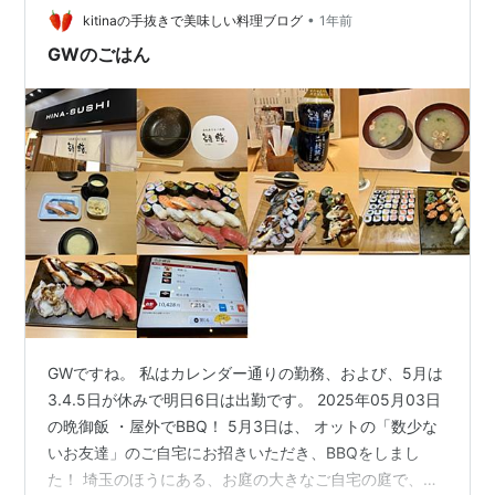
•
ます。 昼から寿司食べ放題という贅沢 寿司食べ放題とい
kitinaの手抜きで美味しい料理ブログ
1年前
うと夜をイメージしますが、雛鮨はランチタイムも提供
GWのごはん
しているのが魅力。 昼の価格は夜よりお得で…
GWですね。 私はカレンダー通りの勤務、および、5月は
3.4.5日が休みで明日6日は出勤です。 2025年05月03日
の晩御飯 ・屋外でBBQ！ 5月3日は、 オットの「数少な
いお友達」のご自宅にお招きいただき、BBQをしまし
た！ 埼玉のほうにある、お庭の大きなご自宅の庭で、昼