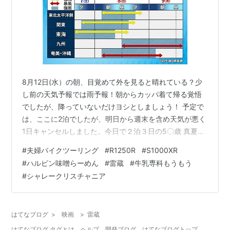
8月12日(水）の朝、目覚めて外を見ると晴れている？少
し前の天気予報では雨予報！朝からカッパ着て帰る覚悟
でしたが、降っていないだけヨシとしましょう！ 予定で
は、ここに2泊でしたが、明日から週末を含め天気が悪く
1日キャンセルしました。今日で２泊３日の5〇歳 真夏の
大冒険は終ります。 天気予報では長野の降水確率は
#
夫婦バイクツーリング
#
R1250R
#
S1000XR
AM10%、PM50%、愛知県はアカン！もう朝から雨が降
#
ハルピン味噌らーめん
#
雷蔵
#
牛乳専科もうもう
っている模様(>_<) 朝食です。 私はパンを半分にカット
#
シャレークリスチャニア
しハムとスクランブルエッグ、サラダを挟みます💕美味
しゅうございました。 お世話になりました。また、お邪
魔したいと思います(^_^)v 気温は18℃だったかな？走り
はてなブログ
>
映画
>
雷蔵
出すと寒い{{…
はてなブログ タグとは
ヘルプ
開発ブログ
はてなブログトップ