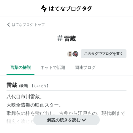
はてなブログ トップ
雷蔵
このタグでブログを書く
言葉の解説
ネットで話題
関連ブログ
雷蔵
(
映画
)
【
らいぞう
】
八代目
市川雷蔵
。
大映全盛期の映画スター。
歌舞伎の枠を飛び出し、古典から江戸もの、現代劇まで
解説の続きを読む
幅広く演じた。
愛称は「雷ちゃん」「雷さま」。