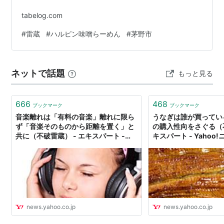
tabelog.com
#
雷蔵
#
ハルピン味噌らーめん
#
茅野市
ネットで話題
もっと見る
666
468
ブックマーク
ブックマーク
音楽離れは「有料の音楽」離れに限ら
うなぎは誰が買ってい
ず「音楽そのものから距離を置く」と
の購入性向をさぐる（不
共に（不破雷蔵） - エキスパート -
キスパート - Yahoo
Yahoo!ニュース
news.yahoo.co.jp
news.yahoo.co.jp