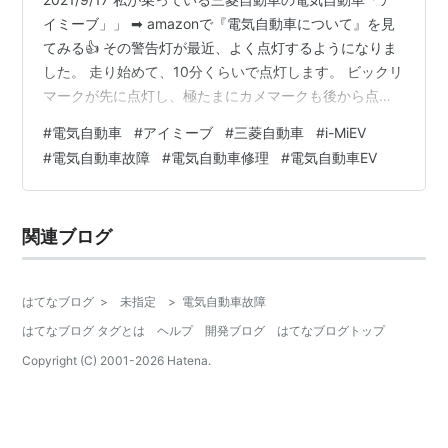
イミーブ」」 ➡ amazonで『電気自動車について』を見
てみる👍 その警告灯が最近、よく点灯するようになりま
した。 走り始めて、10分くらいで点灯します。 ビックリ
マークが先に点灯し、極たまにカメマークも後から点灯
します。 点灯するときは、大体ファンの回転も凄いの
#
電気自動車
#
アイミーブ
#
三菱自動車
#
i-MiEV
で、駆動用バッテリーが、高温になっているようです。
#
電気自動車故障
#
電気自動車修理
#
電気自動車EV
毎日徐行で急坂登るので、負荷が大きいのかもしれませ
ん。 2021/10/31 追記 警告灯が点灯する原因が判明しま
した。 原因はウォーターポンプの故障でした。 駆動用バ
関連ブログ
ッテリーを冷却する方式が水冷式で、その冷却液を循環
させ…
はてなブログ
>
未指定
>
電気自動車故障
はてなブログ タグとは
ヘルプ
開発ブログ
はてなブログトップ
Copyright (C) 2001-
2026
Hatena.