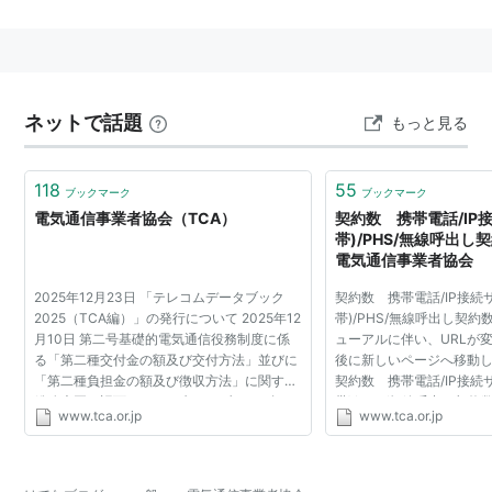
便性向上に資することを目的とした様々な活動を行って
いる。東京都港区西新橋に事務局がある。1987年設
立。
ネットで話題
もっと見る
118
55
ブックマーク
ブックマーク
電気通信事業者協会（TCA）
契約数 携帯電話/IP
帯)/PHS/無線呼出
電気通信事業者協会
2025年12月23日 「テレコムデータブック
契約数 携帯電話/IP接続
2025（TCA編）」の発行について 2025年12
帯)/PHS/無線呼出し契約
月10日 第二号基礎的電気通信役務制度に係
ューアルに伴い、URLが変
る「第二種交付金の額及び交付方法」並びに
後に新しいページへ移動し
「第二種負担金の額及び徴収方法」に関する
契約数 携帯電話/IP接続
総務大臣の認可について (302KB) 2025年11
帯)/PHS/無線呼出し契約
www.tca.or.jp
www.tca.or.jp
月13日 電話のユニバーサルサービス（第一
http://www.tca.or.jp/data
号基礎的電気通信役務）制...
秒たってもジャンプしない
ッ...