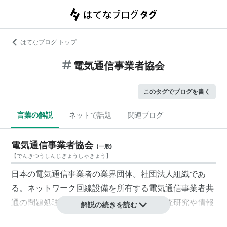
はてなブログ トップ
電気通信事業者協会
このタグでブログを書く
言葉の解説
ネットで話題
関連ブログ
電気通信事業者協会
(
一般
)
【
でんきつうしんじぎょうしゃきょう
】
日本の電気通信事業者の業界団体。社団法人組織であ
る。ネットワーク回線設備を所有する電気通信事業者共
通の問題処理及び電気通信事業に関する調査研究や情報
解説の続きを読む
提供等を通じて、情報通信産業の健全な発展と国民の利