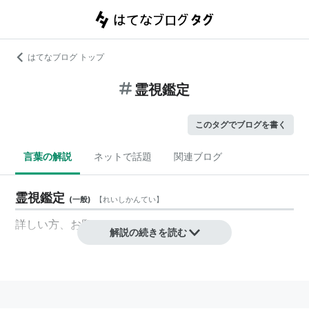
はてなブログ トップ
霊視鑑定
このタグでブログを書く
言葉の解説
ネットで話題
関連ブログ
霊視鑑定
(
一般
)
【
れいしかんてい
】
詳しい方、お願いします。
解説の続きを読む