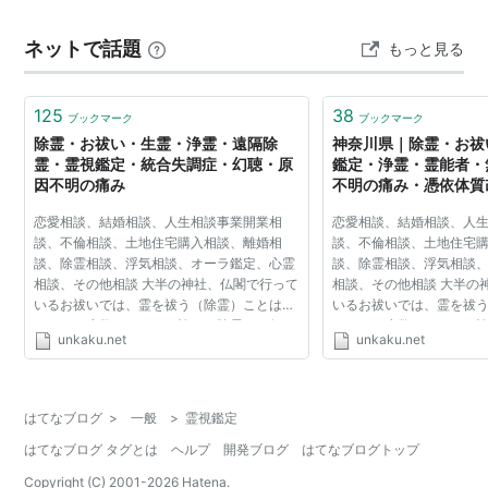
ネットで話題
もっと見る
125
38
ブックマーク
ブックマーク
除霊・お祓い・生霊・浄霊・遠隔除
神奈川県｜除霊・お祓
霊・霊視鑑定・統合失調症・幻聴・原
鑑定・浄霊・霊能者・
因不明の痛み
不明の痛み・憑依体質
霊のエスぺランサ｜除
恋愛相談、結婚相談、人生相談事業開業相
恋愛相談、結婚相談、人
ストーン・結界を張る
談、不倫相談、土地住宅購入相談、離婚相
談、不倫相談、土地住宅
霊師・心霊現象・遠隔
談、除霊相談、浮気相談、オーラ鑑定、心霊
談、除霊相談、浮気相談
除霊・悪霊・お払い・
相談、その他相談 大半の神社、仏閣で行って
相談、その他相談 大半の
聴・不眠・睡魔・原因
いるお祓いでは、霊を祓う（除霊）ことはで
いるお祓いでは、霊を祓
家・金縛り、奇病、難
きせん。少数ですが、お祓い（除霊）を行っ
きせん。少数ですが、お
符・お札・呪詛・龍神
unkaku.net
unkaku.net
ているところもあります。 祈願、祈祷、護摩
ているところもあります。
リチュアル・心霊相談
を焚くなど行ってい...
を焚くなど行ってい...
はてなブログ
>
一般
>
霊視鑑定
はてなブログ タグとは
ヘルプ
開発ブログ
はてなブログトップ
Copyright (C) 2001-
2026
Hatena.