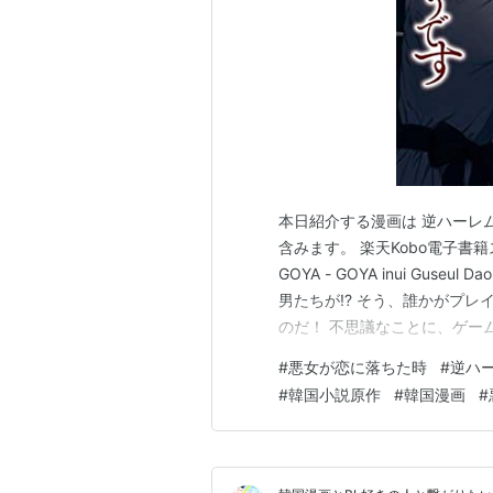
本日紹介する漫画は 逆ハーレ
含みます。 楽天Kobo電子書籍
GOYA - GOYA inui Gus
男たちが!? そう、誰かがプ
のだ！ 不思議なことに、ゲー
きてしまう。 そして、ゲーム
#
悪女が恋に落ちた時
#
逆ハ
人たちと親密になり、最終的に
#
韓国小説原作
#
韓国漫画
#
て…