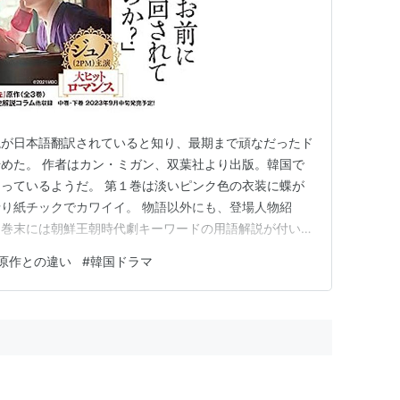
説が日本語翻訳されていると知り、最期まで頑なだったド
めた。 作者はカン・ミガン、双葉社より出版。韓国で
っているようだ。 第１巻は淡いピンク色の衣装に蝶が
り紙チックでカワイイ。 物語以外にも、登場人物紹
、巻末には朝鮮王朝時代劇キーワードの用語解説が付いて
庫本でよく見かけるサイズで読みやすい。 ドラマと異
原作との違い
#
韓国ドラマ
ている書籍を中心につらつら記しています。