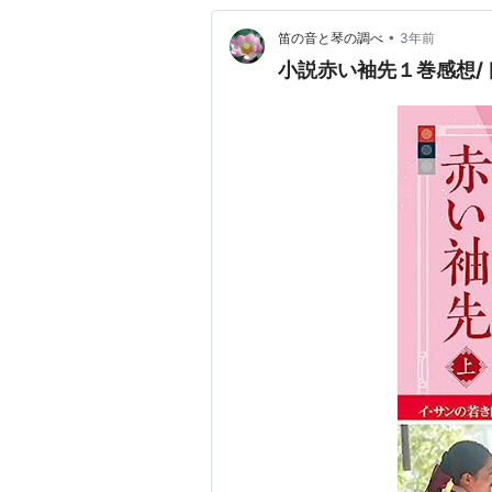
•
笛の音と琴の調べ
3年前
小説赤い袖先１巻感想/