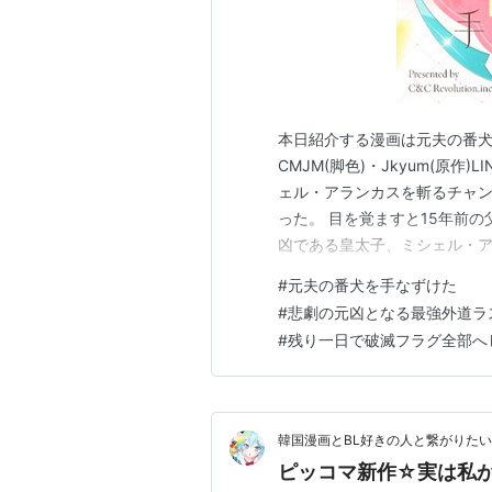
本日紹介する漫画は元夫の番犬を
CMJM(脚色)・Jkyum(原作)
ェル・アランカスを斬るチャン
った。 目を覚ますと15年前
凶である皇太子、ミシェル・ア
はミシェルの脚を刺したことで
#
元夫の番犬を手なずけた
は意外な人物と遭遇する…。 
#
悲劇の元凶となる最強外道ラ
は戦争の英雄で…
#
残り一日で破滅フラグ全部へ
韓国漫画とBL好きの人と繋がりたい
ピッコマ新作☆実は私