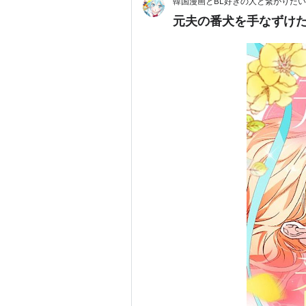
韓国漫画とBL好きの人と繋がりたい
元夫の番犬を手なずけた 