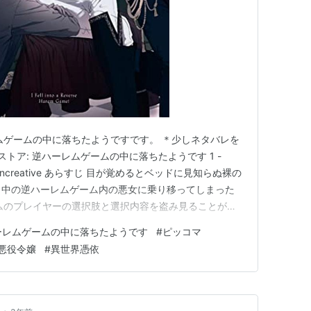
ムゲームの中に落ちたようですです。 ＊少しネタバレを
ストア: 逆ハーレムゲームの中に落ちたようです 1 -
eul Daoncreative あらすじ 目が覚めるとベッドに見知らぬ裸の
レイ中の逆ハーレムゲーム内の悪女に乗り移ってしまった
ムのプレイヤーの選択肢と選択内容を盗み見ることがで
の主人公であるユリエルが、悪女キャラである自分の愛
ーレムゲームの中に落ちたようです
#
ピッコマ
自分を殺すつもりであることを知ってしまう… 果たし
悪役令嬢
#
異世界憑依