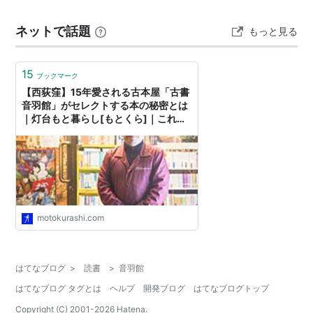
ネットで話題
もっと見る
15
ブックマーク
【西荻窪】15年愛される古本屋「古書
音羽館」がセレクトする本の秘密とは
｜灯台もと暮らし[もとくら]｜これか
らの暮らしを考える情報ウェブメディ
ア
motokurashi.com
はてなブログ
>
読書
>
音羽館
はてなブログ タグとは
ヘルプ
開発ブログ
はてなブログトップ
Copyright (C) 2001-
2026
Hatena.