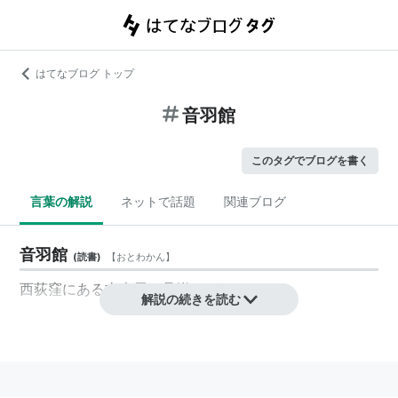
はてなブログ トップ
音羽館
このタグでブログを書く
言葉の解説
ネットで話題
関連ブログ
音羽館
(
読書
)
【
おとわかん
】
西荻窪にある古本屋。品揃えがよい。
解説の続きを読む