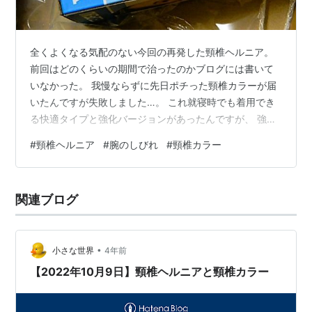
全くよくなる気配のない今回の再発した頸椎ヘルニア。
前回はどのくらいの期間で治ったのかブログには書いて
いなかった。 我慢ならずに先日ポチった頸椎カラーが届
いたんですが失敗しました…。 これ就寝時でも着用でき
る快適タイプと強化バージョンがあったんですが、 強化
の方を買ってしまったようです…。 できれば寝てる時に
#
頸椎ヘルニア
#
腕のしびれ
#
頸椎カラー
も付けられる方がいいですよね。 で、レビューで「中国
の偽物が届いた」と書いてるのを見かけたのですが 箱は
フランスぽいのに製造元を見ると確かに中国…。 そもそ
関連ブログ
もこの会社ってどこの国の会社なんだ？？と思って 調べ
てみるもよくわからなかったです。 フランスの会社風に
見えるけど中国の会社なのか？？…
•
小さな世界
4年前
【2022年10月9日】頸椎ヘルニアと頸椎カラー