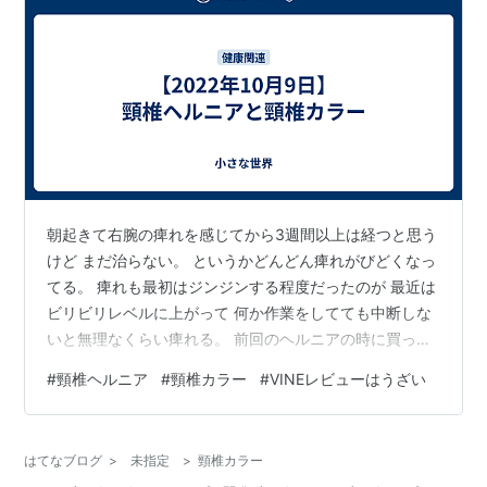
朝起きて右腕の痺れを感じてから3週間以上は経つと思う
けど まだ治らない。 というかどんどん痺れがびどくなっ
てる。 痺れも最初はジンジンする程度だったのが 最近は
ビリビリレベルに上がって 何か作業をしてても中断しな
いと無理なくらい痺れる。 前回のヘルニアの時に買った
頸椎カラーが中々見つからずで 新しいのを注文したら、
#
頸椎ヘルニア
#
頸椎カラー
#
VINEレビューはうざい
その直後に見つかったという…。 まあ、見つかった6年前
に買ったのは もう汚くなってたので捨てたらいいけど。
値段も6年前に買ったのとそんな変わらなかった。 アマ
はてなブログ
>
未指定
>
頸椎カラー
ゾンで同じような商品を買う時にどれにするか迷う時は