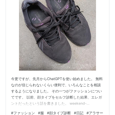
今更ですが、先月からChatGPTを使い始めました。 無料
なのが信じられないくらい便利で、いろんなことを相談
するようになりました。 その一つがファッションについ
てです。 以前、顔タイプをセルフ診断した結果、エレガ
ントだったという話を書きました。 weekend-
koi.hateblo.jp 改めていろんなサイトで診断してみたので
#
ファッション
#
服
#
顔タイプ診断
#
日記
#
アラサー