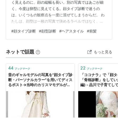
く見えるのに、顔の縦幅も長い。別の写真ではあごが細
く、今度は卵型に見えてくる。顔タイプ診断で迷うの
は、いくつもの観察点を一度に混ぜてしまうからだ。 わ
たしは、顔型は一枚の写真で決めるラベルではなく、髪
型や前髪を相談するための仮説として使うのがちょうど
#
顔タイプ診断
#
顔型診断
#
ヘアスタイル
#
前髪
いいと思っている。ここでは写真の条件をそろえ、縦横
比 → 輪郭 → あご → 直線・曲線の順で、丸顔・面長・卵
型を見分ける方法をまとめる。 最初に分けたい「顔の
ネットで話題
もっと見る
形」と「顔タイプ診断®」 まず、比べられる正面写真を
用意する 丸顔・面長・卵型は、この順で見る 「直線か曲
線か」は、顔型を決めたあと 顔タイ…
44
22
ブックマーク
ブックマーク
昔のギャルモデルの写真を"顔タイプ診
「ココナラ」で「顔タ
断・パーソナルカラー"を用いてディス
「骨格診断」をしてい
るポスト→当時のカリスマモデルが鬼
編) - 品川で子育てし
語り「どの個性も素晴らしいよねって
ゆる芋づる式日記
時代」