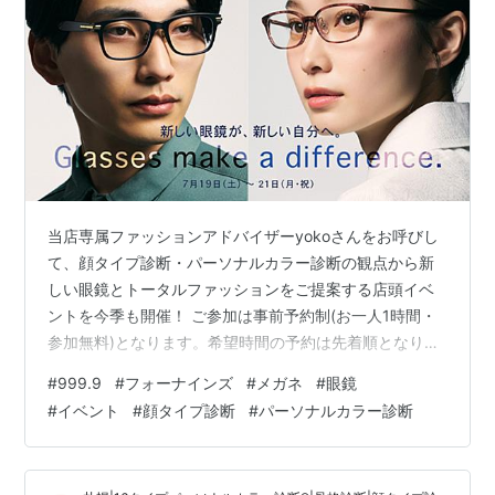
当店専属ファッションアドバイザーyokoさんをお呼びし
て、顔タイプ診断・パーソナルカラー診断の観点から新
しい眼鏡とトータルファッションをご提案する店頭イベ
ントを今季も開催！ ご参加は事前予約制(お一人1時間・
参加無料)となります。希望時間の予約は先着順となりま
すので、ぜひ下記リンクまたは画像タップの上、イベン
#
999.9
#
フォーナインズ
#
メガネ
#
眼鏡
ト概要をご確認いただきお早めにご予約下さい！ ※会期
#
イベント
#
顔タイプ診断
#
パーソナルカラー診断
中は特別営業時間、イベントご予約の方優先でのご案内
とさせていただきます。 ▼イベント概要は画像タップま
たはこちらから！▼ www.four9.jp ご来店ご検討の方は