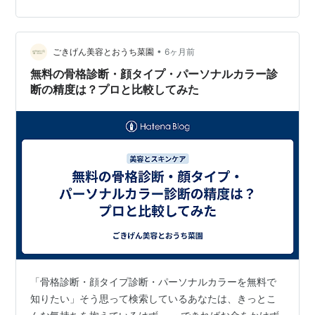
すが、やはり全てエレガントになりました。 でも、エレ
ガントに似合うとされる服は心がときめかないし、すご
い似合う！とも思わないし、自分の顔には丸いパーツが
•
それなりにあるからフェミニン寄りかな？そうだったら
ごきげん美容とおうち菜園
6ヶ月前
良いな、と思いました。 それをChatGPTに相談したとこ
無料の骨格診断・顔タイプ・パーソナルカラー診
ろ、 結論…
断の精度は？プロと比較してみた
「骨格診断・顔タイプ診断・パーソナルカラーを無料で
知りたい」そう思って検索しているあなたは、きっとこ