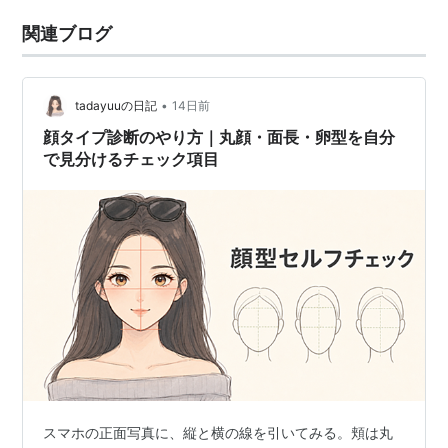
関連ブログ
•
tadayuuの日記
14日前
顔タイプ診断のやり方｜丸顔・面長・卵型を自分
で見分けるチェック項目
スマホの正面写真に、縦と横の線を引いてみる。頬は丸