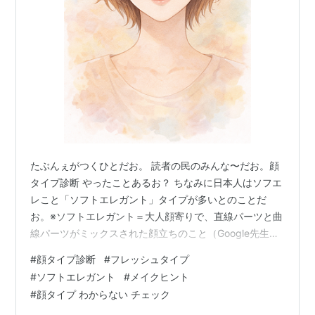
たぶんぇがつくひとだお。 読者の民のみんな〜だお。顔
タイプ診断 やったことあるお？ ちなみに日本人はソフエ
レこと「ソフトエレガント」タイプが多いとのことだ
お。※ソフトエレガント＝大人顔寄りで、直線パーツと曲
線パーツがミックスされた顔立ちのこと（Google先生よ
り） 我は何タイプなんだろうだおね〜。YES/NO診断で
#
顔タイプ診断
#
フレッシュタイプ
調べてみたお。 結果 ソフトエレガント 我にはわかる
#
ソフトエレガント
#
メイクヒント
お。この結果は間違いなく、間違いだお。我ちゃんのお
#
顔タイプ わからない チェック
顔は絶対に違うお。そもそも質問が難しいお。我自身は