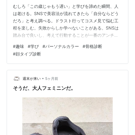
むしろ「この歳じゃもう遅い」と学びを諦めた瞬間、人
は老ける。SNSで美容法が流れてきたら「自分ならどう
だろ」と考え調べる。ドラスト行ってコスメ見て悩む工
程を楽しむ。失敗からしか学べないことがある。SNSは
踏み台で良いし、考えて行動することが一番のアンチエ
イジング https://t.co/wVixQejfUw — 丸の内OLの憂鬱
#
趣味
#
学び
#
パーソナルカラー
#
骨格診断
(@marunouchi__ol_) 2026年6月13日 私この方凄く信頼
#
顔タイプ診断
していて、美容に関しては勿論なんだけど、考え方が凄
く素敵で好きなんだよね。 私は子供が小学生高学年くら
いになった時、パーソナルカラーが日本に浸透する前
（１５年前くらい）に自分で興味持って調べ…
•
週末が来い
5ヶ月前
そうだ、大人フェミニンだ。