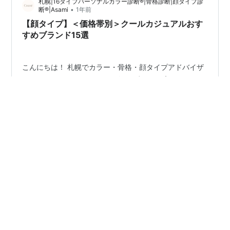
札幌|16タイプパーソナルカラー診断®|骨格診断|顔タイプ診
Googleマップへフォーナインズ・セレクテット・バイ・
•
断®|Asami
1年前
ハシモト - G…
【顔タイプ】＜価格帯別＞クールカジュアルおす
すめブランド15選