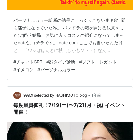
パーソナルカラー診断の結果にしっくりこないまま8年間
も迷子になっていた私。 パンドラの箱を開ける決意をし
たはずが 結局、お気に入りコスメの紹介になってしまっ
たnoteはコチラです。 note.com ここでも書いたんだけ
ど、 「ワシはほんとに秋（しかもソフト）なん
か！？！？！？」 と自分を疑う日々が続いていた。 なん
#
チャットGPT
#
顔タイプ診断
#
ソフトエレガント
せ8年も続いたので一人称もワシになってしまいました。
#
イメコン
#
パーソナルカラー
そんなある日。「いっそChatGPTパイセンに診てもらえ
ばいいんじゃ？」ふと思いつき、すっぴん自画像をAIパ
イセンに送りつけてみたら・・・・ 想像以上に納得度が
高くて笑ってしまったんですよね。って話です。 迷子の
•
999.9 selected by HASHIMOTO blog
1年前
きっかけ なんか…
毎度満員御礼！7/19(土)〜7/21(月・祝) イベント
開催！