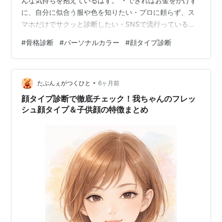
んな気持ちを抱えているはず。 ・できればお金をかけず
に、自分に似合う服や色を知りたい・プロに頼らず、ス
マホだけでサクッと診断したい・SNSで流行っている診
断を試してみたい・有料診断の前に“お試し”でタイプを知
#
骨格診断
#
パーソナルカラー
#
顔タイプ診断
っておきたい この記事では、• 無料でできる診断の種類•
ChatGPTを使った無料診断のやり方• 実際に試した結果
（正直レビュー）• 無料診断の限界と、有料診断の価値
•
を、わかりやすくまとめています。結論から言うと、
たぶんぇがつくひと
6ヶ月前
ChatGPTを使えば、骨格診断・顔タイプ診断・パーソナ
顔タイプ診断で徹底チェック！我ちゃんのフレッ
ルカラー診断を無料で…
シュ顔タイプ＆子供顔の特徴まとめ