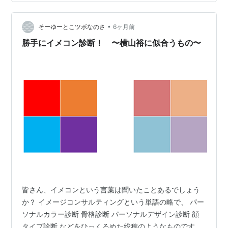
そう見えてても実はこういう顔の作りですお。的なこと
もあるかもしれんお。 チャッピーと診断してみたお🐻
① 顔の形は？ 横長寄りのベ…
•
そーゆーとこツボなのさ
6ヶ月前
勝手にイメコン診断！ 〜横山裕に似合うもの〜
皆さん、イメコンという言葉は聞いたことあるでしょう
か？ イメージコンサルティングという単語の略で、 パー
ソナルカラー診断 骨格診断 パーソナルデザイン診断 顔
タイプ診断 などをひっくるめた総称のようなものです。