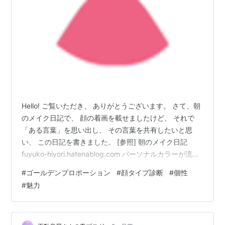
Hello! ご覧いただき、 ありがとうございます。 さて、朝
のメイク日記で、 顔の着画を載せましたけど、 それで
「ある言葉」を思い出し、 その言葉を共有したいと思
い、 この日記を書きました。 [参照] 朝のメイク日記
fuyuko-hiyori.hatenablog.com パーソナルカラーが流行
り始めた頃、 あるデパートのバレンタイン企画で、 パー
#
ゴールデンプロポーション
#
顔タイプ診断
#
個性
ソナルカラーと顔タイプを診断し、 似合うメイクを提案
#
魅力
するという企画があり、 パーソナルカラーはわかってい
ましたが、 顔タイプに興味があり、参加しました。 結
果、顔については、 ↓ ほとんど ゴールデンプロポーショ