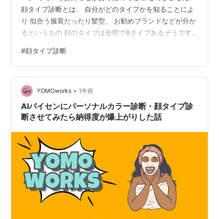
顔タイプ診断とは、 自分がどのタイプかを知ることによ
り 似合う服装だったり髪型、 お勧めブランドなどが分か
るというもの 顔のタイプは全部で8タイプあるそうです
kaotype.jp アドバイザーさんが実際に 顔の比率？みたい
#
顔タイプ診断
のを計ってくれて 顔タイプを診断してくれました♡ ドキ
ドキワクワクの結果は 私の顔タイプ、 まさかのエレガン
トでした～！ エレガントタイプは 芸能人でいうと 土屋
•
太鳳ちゃん武井咲ちゃん 中村アンちゃんに北川景
YOMOworks
1年前
子！！！ 北川景子！（大事なんで二回言う） びっくり！
AIパイセンにパーソナルカラー診断・顔タイプ診
ここ…
断させてみたら納得度が爆上がりした話