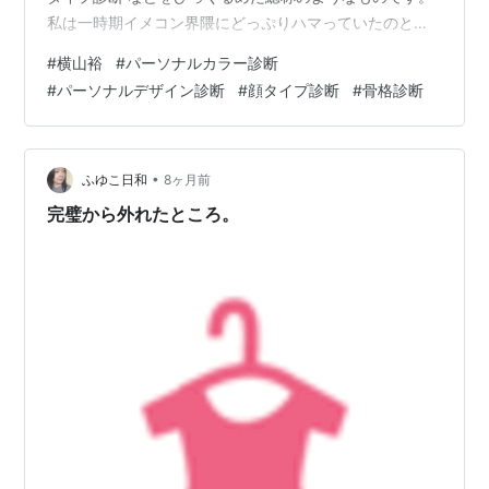
私は一時期イメコン界隈にどっぷりハマっていたのと、
大学で印象系の研究をしていたこともあり、アイドルの
#
横山裕
#
パーソナルカラー診断
イメコンを分析するのが趣味です。 いや、もはや意識す
#
パーソナルデザイン診断
#
顔タイプ診断
#
骨格診断
ることなく息をするように分析してしまっているので、
趣味というより生態かもしれません。 というわけで、せ
っかくなので私が今までに身につけた知識と共に、イメ
コンの診断手法をいくつか使って、横山さんに似合うデ
•
ふゆこ日和
8ヶ月前
ザインとは何か？というものを考えて…
完璧から外れたところ。