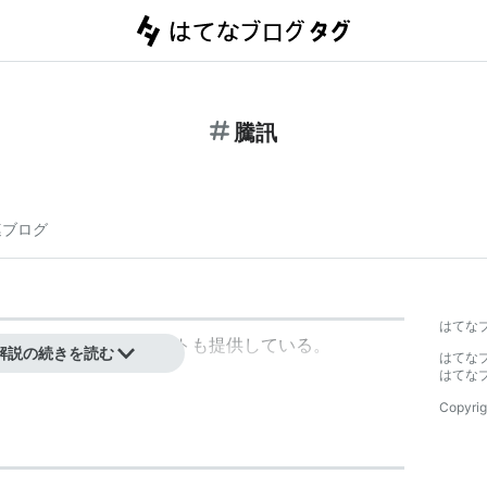
騰訊
連ブログ
はてな
イト最大手。通信ソフトも提供している。
解説の続きを読む
はてな
はてな
Copyrig