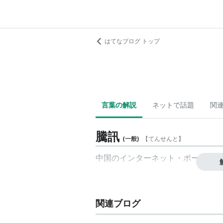
はてなブログ トップ
言葉の解説
ネットで話題
関
騰訊
(
一般
)
【
てんせんと
】
中国のインターネット・ポータルサ
関連ブログ