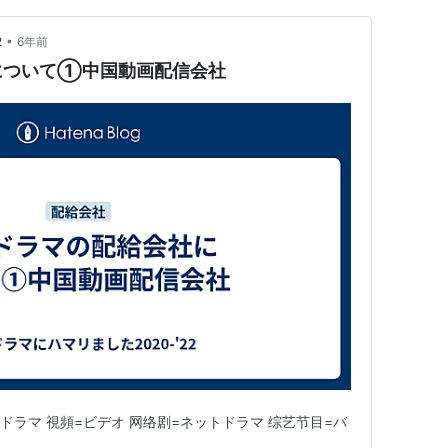
•
2
6年前
について①中国動画配信会社
ドラマ 視頻=ビデオ 网络剧=ネットドラマ 综艺节目=バ