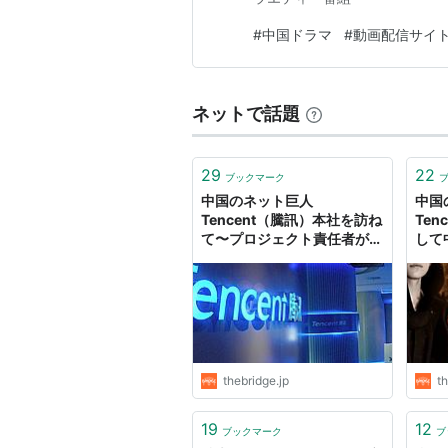
#
中国ドラマ
#
動画配信サイ
ネットで話題
29
22
ブックマーク
中国のネット巨人
中国
Tencent（騰訊）本社を訪ね
Te
て〜プロジェクト責任者が語
して
る、WeChat（微信）金融の
金を
今後と、アプリストア巻き返
たか
しの秘策
thebridge.jp
th
19
12
ブックマーク
ブ