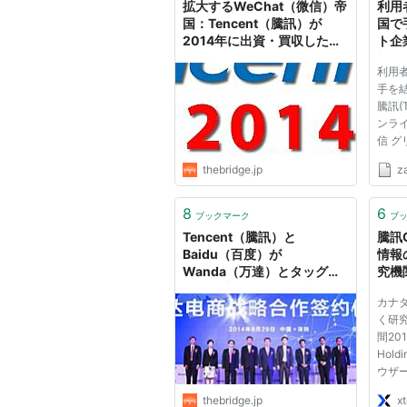
拡大するWeChat（微信）帝
利用
国：Tencent（騰訊）が
国で
2014年に出資・買収した事
ト企業
業リスト
態 
利用
Yah
手を
騰訊(
ンライ
信 グ
ヌ・エ
thebridge.jp
z
出を
日本
ャル
8
6
ブックマーク
ブ
あれ
Tencent（騰訊）と
騰訊Q
で...
Baidu（百度）が
情報
Wanda（万達）とタッグを
究機
組み、中国eコマース業界を
カナ
独占しているAlibaba（阿里
く研究
巴巴）に挑む
間20
Hol
ウザー
セキ
thebridge.jp
x
を行