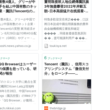
者数4億人、グリーが中
董明珠接班人地位網傳騰訊旗
手を結ぶ中国有数のネッ
3年無盡攀登2022年岸穀五
・騰訊(Tencent)の実
朗-日本高级猛片在线观看-亚
（東洋経済オンライン） -
欧猛片观看久-日本一级爽快
者数4億人、グリーが中国で
特魯多歡迎安倍來訪���，口誤
oo!ニュース
片婬片高清
結ぶ中国有数のネット企業・
將日本說成中國信用購服務的費率
Tencent)の実態 東洋経済オ
由金融機構獨立審批和確定
ン 6月29日(金)10時40分配
���� ，同樣會遵循普惠原則
リー（GREE）やディー・エ
� �，盡可能讓利用戶 � ��。
ー（DeNA）が中国への進
就在不久前���� ，同屬螞蟻
asshi.news.yahoo.co.jp
toukisya.net
積極化している。中国人は、
消金公司的借唄也已啟動品牌隔離
人以上に息抜きで遊ぶソーシ
工作�����，由銀行等金融機
ゲームが大好きだ。ヒマさえ
構獨立提供的信貸服務更新至信用
6
ックマーク
ブックマーク
ば、車内でも社内でも自宅
貸頁麵展示���。信用購服務是
Q Browserはユーザー
Tencent（騰訊）、信用スコ
由銀行等金融機構全額出資��...
の保護を怠っている、研
アリングシステム「微信支付
関が報告
分」をローンチ——
Alibaba（阿里巴巴）系
ダのトロント大学に拠点を置
「Sesame Credit（芝麻信
機関Citizen Labは現地時
用）」に対抗
16年3月28日、中国Tencent
dings（騰訊控股）のWebブラ
「QQ Browser」が脆弱な
ュリティ環境下でデータ伝送
tech.nikkei.com
thebridge.jp
っているとの調査結果を発表