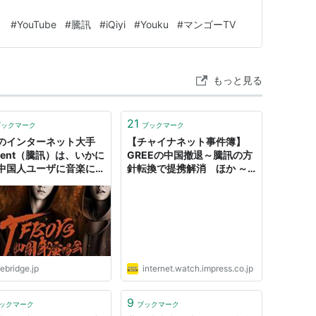
ト
#
YouTube
#
騰訊
#
iQiyi
#
Youku
#
マンゴーTV
もっと見る
21
ブックマーク
ブックマーク
のインターネット大手
【チャイナネット事件簿】
ncent（騰訊）は、いかに
GREEの中国撤退～騰訊の方
中国人ユーザに音楽にお
針転換で提携解消 ほか ～
払ってもらえるようにし
2013年5月
ebridge.jp
internet.watch.impress.co.jp
9
ックマーク
ブックマーク