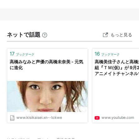
主な出演作品
アニメ
アイカツ！（風沢そら）
ネットで話題
もっと見る
ログ・ホライズン（明日架）
神さまのいない日曜日（ルン・サジタリウス）
17
16
ブックマーク
ブックマーク
幻影ヲ駆ケル太陽（リムロ）
高橋みなみと声優の高橋未奈美 - 元気
高橋美佳子さんと高橋
変態王子と笑わない猫。（モリイ）
に進化
組『ＴＭ(仮)』が 9
アニメイトチャンネル
selector infected WIXOSS/selector spread
WIXOSS（緑子）
Hi☆sCoool! セハガール（セガサターン）
まじもじるるも（下村雅子）
ハイスクールD×D BorN（黒歌）
www.kisikaisei.xn--tckwe
www.youtube.com
ミカグラ学園組曲（離宮ルミナ）
探偵歌劇 ミルキィホームズ TD（シャウト）
食戟のソーマ/食戟のソーマ 弐ノ皿/食戟のソーマ 餐