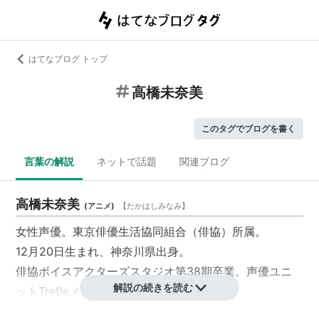
はてなブログ トップ
高橋未奈美
このタグでブログを書く
言葉の解説
ネットで話題
関連ブログ
高橋未奈美
(
アニメ
)
【
たかはしみなみ
】
女性声優。東京俳優生活協同組合（俳協）所属。
12月20日生まれ、神奈川県出身。
俳協ボイスアクターズスタジオ第38期卒業。声優ユニ
解説の続きを読む
ットTrefleメンバー。