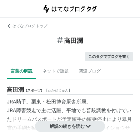
はてなブログ トップ
高田潤
このタグでブログを書く
言葉の解説
ネットで話題
関連ブログ
高田潤
(
スポーツ
)
【
たかだじゅん
】
JRA騎手。栗東・松田博資厩舎所属。
JRA障害競走で主に活躍、平地でも普段調教を付けてい
たドリームパスポートが予定騎手の騎乗停止により皐月
解説の続きを読む
賞の手綱が回ってきて2着と好走、秋にはメイショウサ
ムソンを破った神戸新聞杯で平地重賞も初勝利を飾っ