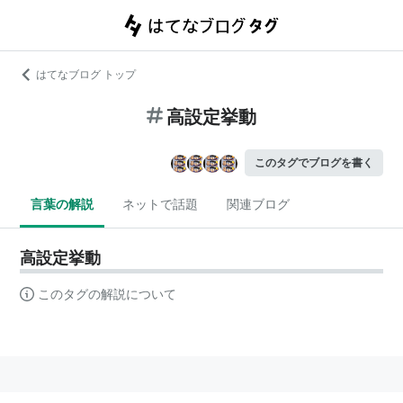
はてなブログ トップ
高設定挙動
このタグでブログを書く
言葉の解説
ネットで話題
関連ブログ
高設定挙動
このタグの解説について