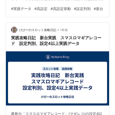
10回 チェリー 85回(1/76.6)松 87回(1/74.9)チャンス目
#
実践データ
#
高設定
#
高設定挙動
#
設定判別
#
新台
21回(1/310.1)共通12枚俵 15回(1/434.2) 確定チェリー 1
回(1/6513.0)リーチ目B表示回数 2回(1/3256.5) チェリー
解除 1回チャンス目解除 1回純ハズレ解除 2回 終了画面高
•
設定示唆弱1回、高設…
けびーのスロット攻略日記
1年前
実践攻略日記 新台実践 スマスロマギアレコー
ド 設定判別、設定4以上実践データ
最新台「スマスロマギアレコード」(マギレコ)の設定4以