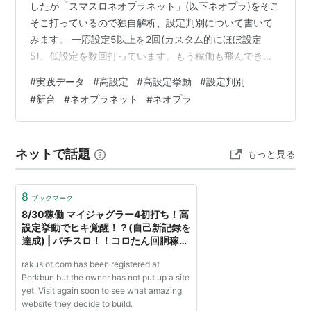
したが「スマスロネオプラネット」(以下ネオプラ)をそこ
そこ打っているので独自解析、設定判別について書いて
みます。 一応設定5以上を2回(カスタム的にほぼ設定
5)、低設定を数回打っています。もう稼働も飛んできて
しまっているのであまり需要はなさそうですが少しでも
#
実践データ
#
高設定
#
高設定挙動
#
設定判別
参考になれば幸いです。ただ実践データは細かく記録し
#
新台
#
ネオプラネット
#
ネオプラ
ていません。。。ので少し感覚的なお話になってしまい
ます。笑 ネオプラで設定差の大きい部分は単純にボーナ
ス確率です。そのボーナスは中段チェリーやリーチ目、
ネットで話題
もっと見る
またレア役等からボーナス高確率状態に上げてボーナス
を引くのが基本。モードや高確の説明は割愛…
8
ブックマーク
8/30稼働 マイジャグラー4初打ち！高
設定挙動でヒキ覚醒！？(自己新記録を
達成) | パチスロ！！コロたん回胴稼働
日記〜メシウマじゃないんだよ〜
rakuslot.com has been registered at
Porkbun but the owner has not put up a site
yet. Visit again soon to see what amazing
website they decide to build.