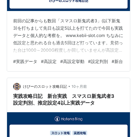
前回の記事からも数回「スマスロ新鬼武者3」(以下新鬼
3)を打ちまして先日も設定5以上を打てたので今回も実践
データと個人的な考察を。 www.kebii-slot.com ちなみに
低設定と思われる台も過去5回ほど打っています。見切っ
た台は1000～2000G程度しか回していませんが高設定、
低設定を打って感じたことをまとめてみます。 一先ず設
#
実践データ
#
高設定
#
高設定挙動
#
設定判別
#
新台
定5以上の実践データです。 通常 4552G AT 14回
(1/325.1) 3枚ベル 345回(1/24.7)3枚役 299回(1/28.5) 周
期1周期 4回2周期 0回3周期 2回4周期 4回5周期 0回6周
•
期 0回 ポイント111 0回222 18回3…
けびーのスロット攻略日記
10ヶ月前
実践攻略日記 新台実践 スマスロ新鬼武者3
設定判別、推定設定4以上実践データ