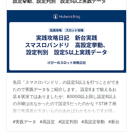
設定挙動、設定判別 設定5以上実践データ
先日「スマスロバンドリ」の設定5以上を打つことができ
たので実践データをご紹介します。 設定6まで狙えるお
店＆状況ではありましたが、8000G以上回し設定6以上
の示唆は出なかったので設定5だったのかな？ST終了画
面で奇遇差が大きいものがあればわかるかもですが現状
では不明です。 以下バンドリ設定5以上確定台実践デー
#
実践データ
#
高設定
#
設定判別
#
高設定挙動
#
新台
タです。 8654G(通常3781G) ガールズバンドパーティ
16回(1/236.3) ピコアタック2/16(弱チェリー、強チャン