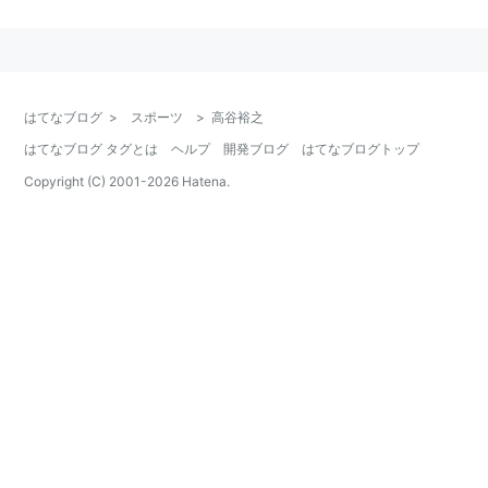
生年月日
1977年6月10日
出身地
千葉県習志野市
所属ジム
高谷軍団
はてなブログ
>
スポーツ
>
高谷裕之
血液型
A型
はてなブログ タグとは
ヘルプ
開発ブログ
はてなブログトップ
身長
167cm
Copyright (C) 2001-
2026
Hatena.
体重
64kg
格闘結社田中塾の所属として
修斗
で闘った後にフリーに
なり、所属的には「高谷軍団」を名乗る。主な練習場所
は慧舟會。
鋭い打撃を武器とし、修斗ではジョン・ホーキと引き分
けたほか、ステファン・パーリングをKO。所属を超え
てボクシングトレーナー
山田武士
の下で打撃を研鑽する