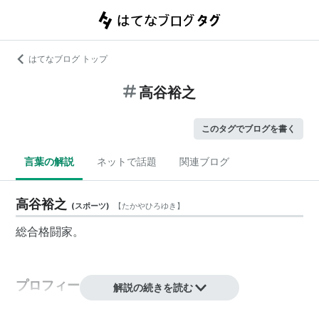
はてなブログ トップ
高谷裕之
このタグでブログを書く
言葉の解説
ネットで話題
関連ブログ
高谷裕之
(
スポーツ
)
【
たかやひろゆき
】
総合格闘家。
プロフィール
解説の続きを読む