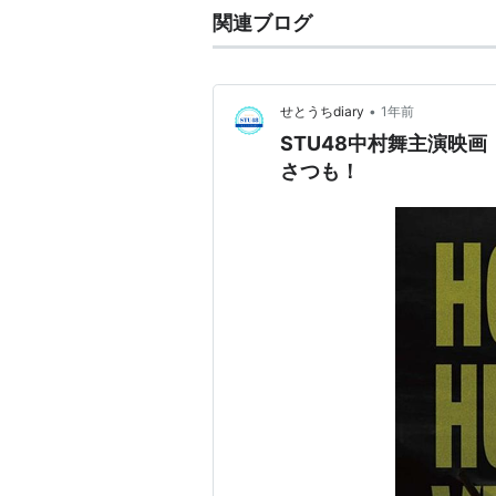
関連ブログ
•
せとうちdiary
1年前
STU48中村舞主演映
さつも！