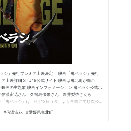
鬼ベラシ」先行プレミア上映決定！ 映画「鬼ベラシ」先行
ア上映詳細 STU48公式サイト 映画は鬼北町が舞台
が映画の主題歌 映画インフォメーション 鬼ベラシ公式ホ
や信濃宙花さん、久留島優果さん、新井梨杏さんら
画「鬼ベラシ」は、6月13日（金）より全国にて順次公
地となる愛媛県にて先行プレミア上映が決定しました。
#
信濃宙花
#
愛媛県鬼北町
宙花さんらが舞台あいさつで登壇するということですよ。
：シ…