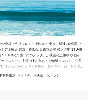
横浜の2会場で先行プレミア上映会！ 東京・横浜の2会場で
ミア上映会 東京・横浜会場 東京会場 横浜会場 STU48
 STU48の楽曲「雨のノック」が映画の主題歌 映画イ
式ホームページ 主演の中村舞さんや信濃宙花さん、久留
U48メンバーが出演する映画「鬼ベラシ」は、6月13
開されますが、その公開に先立って東京、横浜での先行プ
中村舞主演
#
STU48
#
映画「鬼ベラシ」
た。 STU48の中村舞さん、信濃宙花さんらの舞台あい