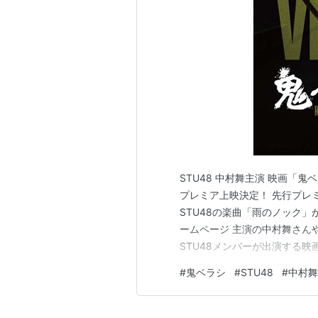
STU48 中村舞主演 映画「
プレミア上映決定！ 先行プレミ
STU48の楽曲「雨のノック」
ームページ 主演の中村舞さん
STU48メンバーが出演する映
開されますが、その撮影ロケ
#
鬼ベラシ
#
STU48
#
中村舞
STU48・中村舞さん、信濃
先行プレミア上映詳細 ●会場