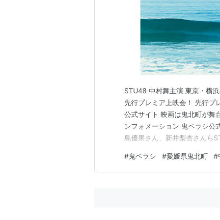
STU48 中村舞主演 東京・
先行プレミア上映会！ 先行プレ
公式サイト 映画は鬼北町が舞台
ンフォメーション 鬼ベラシ公
島優果さん、新井梨杏さんらST
日（金）より全国にて順次公
#
鬼ベラシ
#
愛媛県鬼北町
#
レミア上映の開催が決定しまし
さつもありますよ。5…