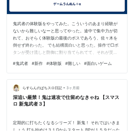
鬼武者の体験版をやってみた。こういうのあまり経験が
ないから難しいなーと思ってやった。途中で集中力が切
れて、おそらく体験版の最後のボスであろう、佐々木を
倒せず終わった。 でも結構面白いと思った。操作で□ボ
タンが受け流しと防御に割り当てられてて、それが災い
した。どうしても攻撃しようと思って□押しちゃう。こ
#
鬼武者
#
新作
#
体験版
#
難しい
#
面白いゲーム
れはもう、慣れるしかないわ。慣れるか諦めるか。どち
らにせよ自分の技術力不足だな。 剣戟アクションとして
は面白いんじゃないかな、やっててなんとなくヨウテイ
•
を思い出した。やっぱりこういうのはおもろいわ。 Xで
らすらんのぱちスロ日記
3ヶ月前
ハッシュタグ鬼武者WSで検索してみたら難しいと言及し
深追い厳禁！鬼は速攻で仕留めなきゃね 【スマス
ているポストは見受けられない。簡単すぎると…
ロ 新鬼武者３】