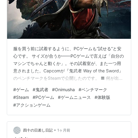
服を買う前に試着するように、PCゲームも“試せる”と安
心です。 サイズが合うか——PCゲームで言えば「自分の
マシンでちゃんと動くか」。その試着室が、また一つ用
意されました。Capcomが『鬼武者 Way of the Sword』
のベンチマークをSteamで公開したのです。 ■ 何が出た
のか ベンチマークとは、いわば“動作テスト専用のミニプ
#
ゲーム
#
鬼武者
#
Onimusha
#
ベンチマーク
ログラム”。 実際のゲームに近い負荷をかけて、あなたの
#
Steam
#
PCゲーム
#
ゲームニュース
#
体験版
PCで何fps出るか、どこまで設定を上げられるかを数値
#
アクションゲーム
で示してくれます。買う前に相性を確かめられる、まさ
に試着です。 ■ 手に入れるには このベンチマーク、デモ
とは少し違い、入手にひと手間あります。 St…
•
四十の日差し日記
1ヶ月前