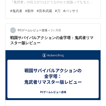
『鬼武者』の仕上がりはどうなのかと結論ってなると
「製品版がめちゃくちゃ楽しみになる良体験版」 1. 直前
#
鬼武者
#
新作
#
宮本武蔵
#
刀
#
バッサリ
プレイの『ステラブレイド』と比較！アクションの操作
感と「刀感」 直前まで超高速スタイリッシュアクション
の『ステラブレイド』をやっていたのもあって、操作し
•
始めは「ちょっともっさり感があるかな？」というのが
PCゲームレビュー道場
2ヶ月前
正直な印象ですね。 だがしかし！それが逆にいい！！ 今
戦国サバイバルアクションの金字塔：鬼武者リマ
作のパリィは、単…
スター版レビュー