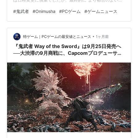
日”を選択。実際、元の発売週には『Control Resonant』
#
鬼武者
#
Onimusha
#
PCゲーム
#
ゲームニュース
『ドラゴンクエストXI S（Definitive Edition）』『Silent
Hill Townfall』などが並んでおり、競合を避けた形と見ら
れます。 注意点前倒しに伴い、Switch 2のデジタル予約
•
は一度キャンセルされました。予約済みの方は再…
特ゲーム｜PCゲームの最安値とニュース
1ヶ月前
『鬼武者 Way of the Sword』は9月25日発売へ
──大渋滞の9月商戦に、Capcomプロデューサー
「もう後には引けない」