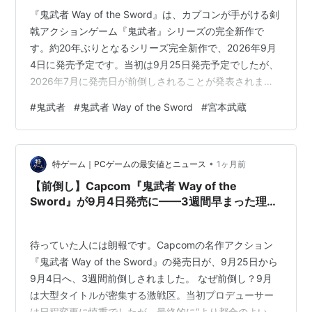
『鬼武者 Way of the Sword』は、カプコンが手がける剣
戟アクションゲーム『鬼武者』シリーズの完全新作で
す。約20年ぶりとなるシリーズ完全新作で、2026年9月
4日に発売予定です。当初は9月25日発売予定でしたが、
2026年7月に発売日が前倒しされることが発表されまし
た。 ■ 宮本武蔵が主人公として登場 本作の主人公は、日
#
鬼武者
#
鬼武者 Way of the Sword
#
宮本武蔵
本を代表する剣豪宮本武蔵です。 鬼の篭手（おにのこ
て）を手にした武蔵が、幻魔が跋扈する京都を舞台に壮
絶な戦いへ身を投じます。歴史上の人物を『鬼武者』な
•
らではの世界観で描く、新たな物語が展開されます。 ■
特ゲーム｜PCゲームの最安値とニュース
1ヶ月前
「斬る」ことを追求した剣戟アクション 本作では、一撃
【前倒し】Capcom『鬼武者 Way of the
一撃の重…
Sword』が9月4日発売に——3週間早まった理由
と注意点
待っていた人には朗報です。Capcomの名作アクション
『鬼武者 Way of the Sword』の発売日が、9月25日から
9月4日へ、3週間前倒しされました。 なぜ前倒し？9月
は大型タイトルが密集する激戦区。当初プロデューサー
は日程変更に慎重でしたが、最終的に“より都合のよい