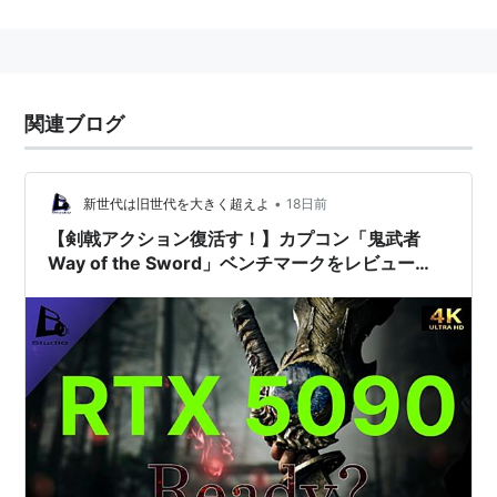
ーム。元々戦国版「バイオハザード」として開発がスタ
ートしたこともあり、操作感など同作に似た部分があ
る。敵を倒すことで出現する魂を収集することで、様々
な効果を発揮することができる。「バッサリ感」がシリ
関連ブログ
ーズを通してのキャッチコピーで、タイミングよく攻撃
することによって敵を次々と倒していく爽快感を売りに
している。
•
新世代は旧世代を大きく超えよ
18日前
「鬼武者」第1作目の主人公である明智左馬介秀満のモ
【剣戟アクション復活す！】カプコン「鬼武者
Way of the Sword」ベンチマークをレビュー
デルに金城武を起用、リアルなグラフィックで注目を浴
【体験版】
び、PlayStation 2初のミリオンセラーを記録した。
「鬼武者2」では柳生十兵衛のモデルに松田優作を起
用。「鬼武者3」では金城武に加え、ジャン・レノがモ
デルとなった。
シリーズ一覧
鬼武者 （2001年1月25日発売、プレイステーション