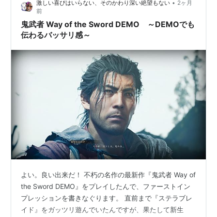
•
激しい喜びはいらない、そのかわり深い絶望もない
2ヶ月
的に言えば、無理でした……。 やっぱり一番の原因は、
前
あの操縦者目線のカメラワークですね。画面酔い軽減の
鬼武者 Way of the Sword DEMO ～DEMOでも
設定をしても、ものの数分画面を見ていたら目の奥…
伝わるバッサリ感～
よい。良い出来だ！ 不朽の名作の最新作『鬼武者 Way of
the Sword DEMO』をプレイしたんで、ファーストイン
プレッションを書きなぐります。 直前まで『ステラブレ
イド』をガッツリ遊んでいたんですが、果たして新生