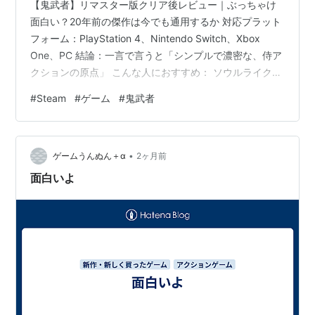
【鬼武者】リマスター版クリア後レビュー｜ぶっちゃけ
面白い？20年前の傑作は今でも通用するか 対応プラット
フォーム：PlayStation 4、Nintendo Switch、Xbox
One、PC 結論：一言で言うと「シンプルで濃密な、侍ア
クションの原点」 こんな人におすすめ： ソウルライクの
ような緊張感を求める人、古き良き固定カメラのホラ
#
Steam
#
ゲーム
#
鬼武者
ー・アクションを楽しみたい人、短い時間で濃い体験を
したい人。 5点満点中：4.0点 （当時の空気感を損なわ
ず、現代のディスプレイで見事に蘇った良リマスター）
•
どんなゲーム？：圧倒的没入感、戦国×サバイバルアクシ
ゲームうんぬん＋α
2ヶ月前
ョン 2001年にPS2で発売された戦国サバイバ…
面白いよ