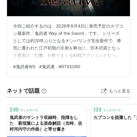
2）
ASIN:B00005OULH
鬼武者 MEGA HITS! （2001年12月20日発売）
ASIN:B00005U5EM
今回ご紹介するのは、2026年9月4日に発売予定のカプコ
鬼武者 PlayStation2 the BEST （2005年3月10日
ン最新作「鬼武者 Way of the Sword」です。 シリーズ
発売）
ASIN:B0007MSMEM
としては約20年ぶりとなるナンバリング完全新作で、瘴
幻魔 鬼武者 （2002年2月22日発売、Xbox）
気に覆われた江戸初期の京都を舞台に、宮本武蔵となっ
ASIN:B00005V9G2
て異形の「幻魔」を斬りまくる剣戟アクションとなって
います。 【PS5】鬼武者 Way of the Sword カプコン
鬼武者2 （2002年3月7日発売、プレイステーション
#
鬼武者WS
#
鬼武者
#
RTX5090
(CAPCOM) Amazon 楽天市場 Yahooショッピング 本記
2）
ASIN:B00005V9G5
事ではストーリーには触れず、PCでの「動作の快適さ
鬼武者2 MEGA HITS! （2002年12月12日発売）
（ベンチマーク性能）」に絞って詳しくレビューしてい
ASIN:B00007F7QX
ネットで話題
もっと見る
きます。 時間がない人向け レビュー冒頭まとめ 対象タ
鬼武者 Onimusha Tactics （2003年7月25日発売、
イトル：鬼武者 Way of …
ゲームボーイアドバンス、シミュレーションRPG）
230
133
ASIN:B00006SMCL
ブックマーク
ブックマーク
鬼武者のサントラ収録時、指揮をし
カプコンを脱藩した「
鬼武者 無頼伝 （2003年11月27日発売、プレイステ
た 新垣隆による楽曲解説（当時、佐
ーション2、対戦アクション）
ASIN:B0000CGMJZ
村河内守の作曲）と寄せ書き
鬼武者3 （2004年2月26日発売、プレイステーショ