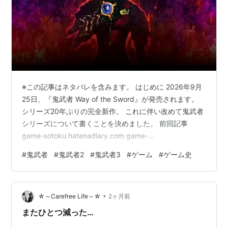
※この記事はネタバレを含みます。 はじめに 2026年9月
25日、『鬼武者 Way of the Sword』が発売されます。
シリーズ20年ぶりの完全新作。 これに伴い改めて鬼武者
シリーズについて書くことを決めました。 前回記事
game-sotoku.hatenadiary.com game-
sotoku.hatenadiary.com 舞台は江戸時代初期の京都。
#
鬼武者
#
鬼武者2
#
鬼武者3
#
ゲーム
#
ゲーム史
「鬼の篭手」を身につけた侍が、跋扈する幻魔を斬り払
うダークファンタジーアクションが帰ってきます。 しか
し、シリーズを初めて遊ぶ人や、「昔やったけどストー
•
リーを忘れた」という人も多いはず。 そこでこの記事で
☆～Carefree Life～☆
2ヶ月前
は、鬼武者1〜3・新鬼武者…
またひとつ減った…