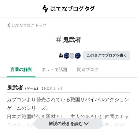
はてなブログ トップ
鬼武者
このタグでブログを書く
言葉の解説
ネットで話題
関連ブログ
鬼武者
(
ゲーム
)
【
おにむしゃ
】
カプコンより発売されている戦国サバイバルアクション
ゲームのシリーズ。
日本の戦国時代を題材とし、主人公あるいは仲間のキャ
解説の続きを読む
ラクターを操作して、幻魔と呼ばれる怪物を倒しなが
ら、様々な謎を解いていくアクションアドベンチャーゲ