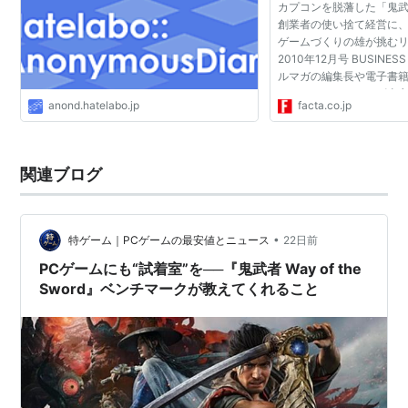
カプコンを脱藩した「鬼武
ン2）
ASIN:B00008VAFR
創業者の使い捨て経営に
ゲームづくりの雄が挑む
新 鬼武者 DAWN OF DREAMS （2006年1月26日、
2010年12月号 BUSINE
プレイステーション2）
ASIN:B0009MZ1VC
ルマガの編集長や電子書
新 鬼武者 DAWN OF DREAMS PlayStation2 the
はいい。でも、テレビ東
anond.hatelabo.jp
facta.co.jp
ショ番組「カンブリア宮
Best（2006年10月19日発売）
いただけない。悲しい...
ASIN:B000JC4X6G
新 鬼武者 DAWN OF DREAMS PlayStation2 the
関連ブログ
Best（2007年11月15日発売、再廉価版）
ASIN:B000VPF06I
•
特ゲーム｜PCゲームの最安値とニュース
22日前
PCゲームにも“試着室”を──『鬼武者 Way of the
Sword』ベンチマークが教えてくれること