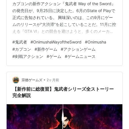
カプコンの新作アクション『鬼武者 Way of the Sword』
の発売日が、9月25日に決定した。6月のState of Playで
正式に告知されている。 興味深いのは、この9月にゲー
ムのリリースが“大渋滞”を起こしていることだ。11月に控
える『GTA VI』との競合を避けようと、多くのメーカー
が一斉に発売時期を9月へ寄せた結果、同じ週だけでも以
#
鬼武者
#
OnimushaWayoftheSword
#
Onimusha
下のタイトルが並ぶ激戦区となっている。 Control
#
カプコン
#
新作ゲーム
#
アクションゲーム
Resonant ドラゴンクエストXI S 過ぎ去りし時を求めて
#
剣戟アクション
#
ゲーム
#
ゲームニュース
S（Definitive Edition） Hot Wheels Infinite Rush Silent
Hill Town…
•
宗徳ゲームズ
2ヶ月前
【新作前に総復習】鬼武者シリーズ全ストーリー
完全解説