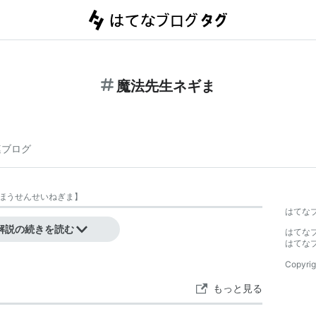
魔法先生ネギま
連ブログ
ほうせんせいねぎま
】
はてな
ギま）
解説の続きを読む
はてな
はてな
Copyrig
もっと見る