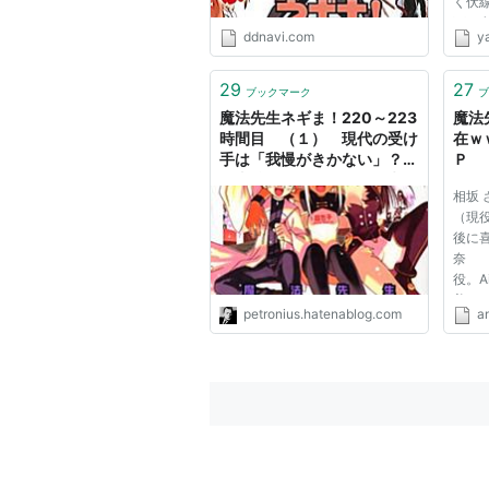
く伏線
下、名
ddnavi.com
y
お送り
2012/
ID:
29
27
ブックマーク
ブ
いれす
魔法先生ネギま！220～223
魔法
しにか
時間目 （１） 現代の受け
在ｗ
手は「我慢がきかない」？～
Ｐ
過去編の位置づけをどう考え
相坂
るか？ - 物語三昧～できれば
（現
より深く物語を楽しむために
後に喜
奈 
役。A
美 
petronius.hatenablog.com
a
ュー
は休業
映 
同時期
涼子[ﾊ