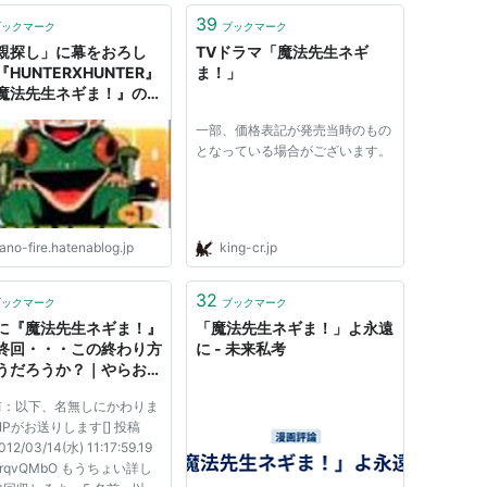
39
ブックマーク
ブックマーク
親探し」に幕をおろし
TVドラマ「魔法先生ネギ
HUNTERXHUNTER』
ま！」
魔法先生ネギま！』のキ
ード - ピアノ・ファイア
一部、価格表記が発売当時のもの
となっている場合がございます。
ano-fire.hatenablog.jp
king-cr.jp
32
ブックマーク
ブックマーク
に『魔法先生ネギま！』
「魔法先生ネギま！」よ永遠
終回・・・この終わり方
に - 未来私考
うだろうか？｜やらお
名前：以下、名無しにかわりま
IPがお送りします[] 投稿
2/03/14(水) 11:17:59.19
WcrqvQMbO もうちょい詳し