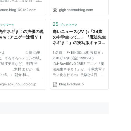
回収しろよ… 5 名前：以
無しにかわりましてVIPが
araon.blog109.fc2.com
gigir.hatenablog.com
します[sage] 投稿日：
03/14(水) 11:18:46.40
0dJmEA9P0 ロング亜子可愛
25
ックマーク
ブックマーク
(^q^) 8 名前：以下、名無
先生ネギま！の声優の現
痛いニュース(ﾉ∀`):「24歳
わりま...
ｗｗ : アニゲー速報ＶＩ
の中学生って…」 『魔法先生
ネギま！』の実写版キャスト
に非難轟々
 さよ 白鳥 由里
1 名前： F-15K(富山県) 投稿日：
役。そろそろベテランの域。
2007/07/06(金) 19:02:45
緑江美里など） 明石 裕
ID:HBcvl5Gv0 ?BRZ アニメ『魔
...木村 まどか（現
法先生ネギま！』が、今秋実写ド
ice5。） 朝倉 和
ラマ化されるのに先駆け4日、キ
...笹川 亜矢奈（デビ
ャストの詳細がスターチャイルド
nige-sokuhou.ldblog.jp
blog.livedoor.jp
作。現在は舞台俳優。声優業
の公式HPで発表され、ブログで
中） 綾瀬 夕
話題となっている。 『魔法先生
...桑谷 夏子（現役。
ネギま！』は2003年、赤松健氏
に翠星石[ﾛｰｾﾞﾝ]、後に朝倉
によりコミック雑誌『週刊少年マ
ﾙﾋ]など...
ガジン』で...