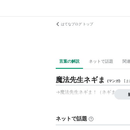
はてなブログ トップ
言葉の解説
ネットで話題
関
魔法先生ネギま
(
マンガ
)
【
ま
→魔法先生ネギま！（ネギま！，ネ
ネットで話題