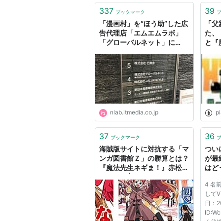
337
39
ブックマーク
「漫画村」を“ほう助”した広
「父
告代理店「エムエムラボ」
た、『
「グローバルネット」に
と『
1100万円の賠償判決、『魔
ーワ
法先生ネギま！』の赤松健さ
んが提訴 | ねとらぼ
nlab.itmedia.co.jp
pi
37
36
ブックマーク
海賊版サイトに対抗する「マ
つい
ンガ図書館Ｚ」の勝算とは？
が最
『魔法先生ネギま！』赤松健
はど
に聞く！ | ダ・ヴィンチWeb
ん！
4 
してV
日：201
ID: