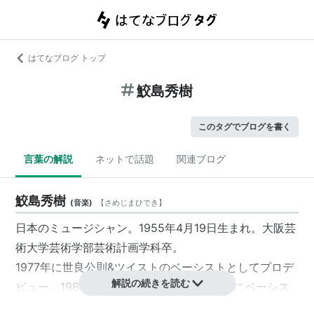
はてなブログ トップ
鮫島秀樹
このタグでブログを書く
言葉の解説
ネットで話題
関連ブログ
鮫島秀樹
(
音楽
)
【
さめじまひでき
】
日本のミュージシャン。1955年4月19日生まれ。大阪芸
術大学芸術学部芸術計画学科卒。
1977年に世良公則&ツイストのベーシストとしてプロデ
解説の続きを読む
ビュー。1981年のツイスト解散後、1984年にベーシス
トが脱退したHOUND DOGのサポートメンバーを務