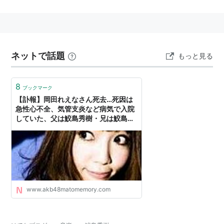
め、後に正式メンバーとなった。2005年には事実上の
脱退となり、セッションミュージシャンとしての活動が
主になっている。長男には作曲家・ギタリストの鮫島
巧、長女には故・岡田れえながいる。
ネットで話題
もっと見る
8
ブックマーク
【訃報】岡田れえなさん死去…死因は
急性心不全、気管支炎など病気で入院
していた、父は鮫島秀樹・兄は鮫島巧
（画像あり） : NEWSまとめもりー｜
2chまとめブログ
www.akb48matomemory.com