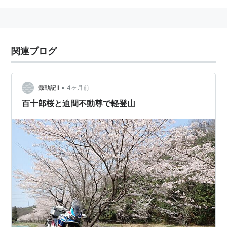
関連ブログ
•
蠢動記Ⅱ
4ヶ月前
百十郎桜と迫間不動尊で軽登山