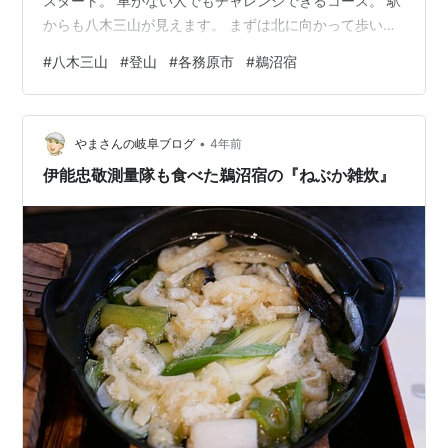
スタート。 車がない人でもチャレンジできるコース。 駅
からも八木三山が見えます。 まずは北に向かって歩いて
いきます。 団地区間に入ると続く坂道。 地味に足を使い
#
八木三山
#
登山
#
各務原市
#
鵜沼宿
ます。 団地内は整然としてるようで迷路みたい。 八木山
小学校の北に登山口があります。 駅から歩くこと約30
分。 各務原市の水道施設の前が八木山の登山口。 以前は
•
ここに車を停めて登りました。 この日は空いてました
やまさんの岐阜ブログ
4年前
が、停められる台数は多くない。 作業車通路は空けてお
伊能忠敬測量隊も食べた鵜沼宿の『ねぶか雑炊』
きましょう。 登…