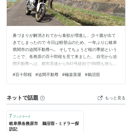
鼻づまりが解消されてから食欲が増進し、少々腹が出て
きてしまったので 今日は軽登山のため、一年ぶりに岐阜
県関市の迫間不動尊へ。 そしてちょうど桜の季節という
ことで、各務原の百十郎桜を見て来ました。 自宅から迫
間不動尊へは、都市高速からR41号経由で1時間も掛らな
い距離。 今日は先に百十郎桜に向かうので、下道でR21
#
百十郎桜
#
迫間不動尊
#
極楽茶屋
#
鵜沼宿
号ルートを走ります。
ネットで話題
もっと見る
7
ブックマーク
岐阜県各務原市 鵜沼宿 - ミドラー探
訪記