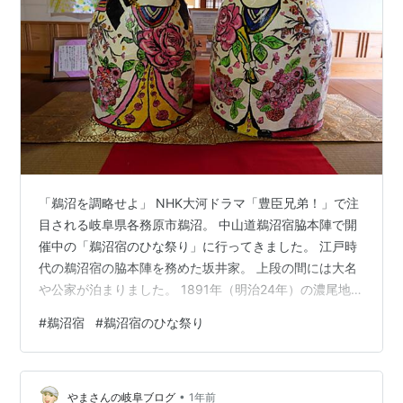
「鵜沼を調略せよ」 NHK大河ドラマ「豊臣兄弟！」で注
目される岐阜県各務原市鵜沼。 中山道鵜沼宿脇本陣で開
催中の「鵜沼宿のひな祭り」に行ってきました。 江戸時
代の鵜沼宿の脇本陣を務めた坂井家。 上段の間には大名
や公家が泊まりました。 1891年（明治24年）の濃尾地震
で倒壊。 現在の建物は「鵜沼宿家並復元絵図」を元に復
#
鵜沼宿
#
鵜沼宿のひな祭り
元されたもの。 江戸時代の雰囲気が再現されています。
建物の中に入ると、目に飛び込んでくる大量のひょうた
ん。 ひょうたんは69個あります。 鵜沼宿は中山道69次
•
のうちの52番目。 秀吉のひょうたんとは特に関連はない
やまさんの岐阜ブログ
1年前