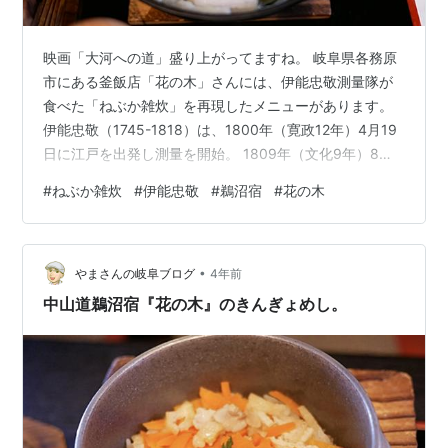
映画「大河への道」盛り上がってますね。 岐阜県各務原
市にある釜飯店「花の木」さんには、伊能忠敬測量隊が
食べた「ねぶか雑炊」を再現したメニューがあります。
伊能忠敬（1745-1818）は、1800年（寛政12年）4月19
日に江戸を出発し測量を開始。 1809年（文化9年）8月
27日からは第7次測量。 伊能忠敬測量隊17人は江戸を出
#
ねぶか雑炊
#
伊能忠敬
#
鵜沼宿
#
花の木
発し、中山道を測量しながら九州に向かいます。 10月17
日に太田宿に泊まった一行は、ねとう峠で昼食を食べる
ことに。 鵜沼宿で用意された「ねふかそうすい（ねぶか
•
雑炊）」が運ばれました。 その晩一行は鵜沼宿で宿泊。
やまさんの岐阜ブログ
4年前
本陣桜井家文書「万代記」にも記されています。 「ねぶ
中山道鵜沼宿『花の木』のきんぎょめし。
か雑…