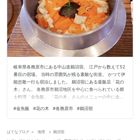
岐阜県各務原市にある中山道鵜沼宿。 江戸から数えて52
番目の宿場。 当時の雰囲気が残る素敵な街並。 かつて伊
能忠敬一行も宿泊しました。 鵜沼宿にある釜飯店「花の
木」さん。 各務原市鵜沼地区を中心に食べられている郷
土料理「金魚飯」 「花の木」さんのメニューの中に金魚
飯があります。 以前に金魚飯を自宅で作ったことはある
#
金魚飯
#
花の木
#
各務原市
#
鵜沼宿
のですが、お店で食べるのは初めて。 釜飯メニューはど
れもおいしそうでした。 「きんぎょめし」1375円 金魚
飯以外に、お刺身、天ぷら、茶碗蒸しなど小皿がついて
はてなブログ
>
地理
>
鵜沼宿
賑やか。 色鮮やかな金魚飯。 薄く切られた各務原にんじ