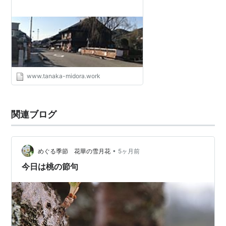
www.tanaka-midora.work
関連ブログ
•
めぐる季節 花華の雪月花
5ヶ月前
今日は桃の節句