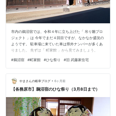
市内の鵜沼宿では、令和４年に立ち上げた「 吊り雛プロ
ジェクト 」は 今年でまだ４回目ですが、なかなか盛況の
ようです。 駐車場に来ていた車は県外ナンバーが多くあ
りました。 先ずは「 町家館 」から見てみましょう。
#
鵜沼宿
#
町家館
#
ひな祭り
#
旧 武藤家住宅
•
やまさんの岐阜ブログ
6ヶ月前
【各務原市】鵜沼宿のひな祭り（3月8日まで）