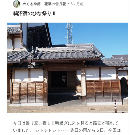
•
」が多くなってきました。 「 桃の節句 」ということで
めぐる季節 花華の雪月花
5ヶ月前
「 桃 」のお花を。 「 鵜沼宿 脇本陣 」にて お天気が良
鵜沼宿のひな祭り Ⅱ
すぎて、とても…
今日は曇り空、夜１０時過ぎに外を見ると路面が濡れて
いました。 シトシトシト････ 先日の雨から５日、今回は