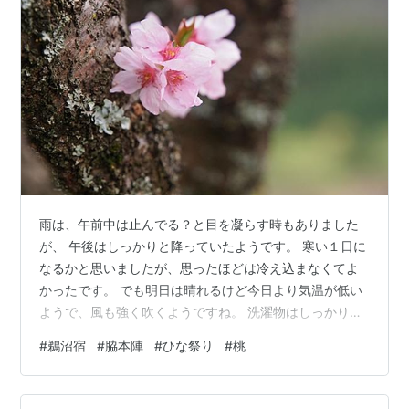
雨は、午前中は止んでる？と目を凝らす時もありました
が、 午後はしっかりと降っていたようです。 寒い１日に
なるかと思いましたが、思ったほどは冷え込まなくてよ
かったです。 でも明日は晴れるけど今日より気温が低い
ようで、風も強く吹くようですね。 洗濯物はしっかり止
めないと飛ばされるかも～ ー・－・－・ー 「 桃 」の花
#
鵜沼宿
#
脇本陣
#
ひな祭り
#
桃
はまだ咲いてはいないでしょうね。 以前は近くに桃の木
がありましたが、この頃は全くと言えるくらい 見かける
ことがなくなってしまいました。 代わりに「 ハナモモ