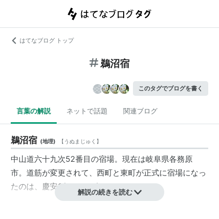
はてなブログ トップ
鵜沼宿
このタグでブログを書く
言葉の解説
ネットで話題
関連ブログ
鵜沼宿
(
地理
)
【
うぬまじゅく
】
中山道六十九次
52番目の
宿場
。現在は岐阜県各務原
市。道筋が変更されて、西町と東町が正式に宿場になっ
たのは、慶安3年（1651年）である。
解説の続きを読む