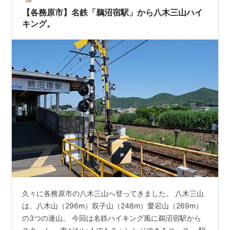
そうです。 これだけ並ぶと縁起が良さそう。 落ち着いた
【各務原市】名鉄「鵜沼宿駅」から八木三山ハイ
雰囲気の部屋…
キング。
久々に各務原市の八木三山へ登ってきました。 八木三山
は、八木山（296m）双子山（248m）愛宕山（269m）
の3つの連山。 今回は名鉄ハイキング風に鵜沼宿駅から