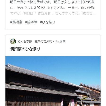
明日の夜まで降る予報です。 明日は久しぶりに低い気温
に、それでも１２℃ありますけどね。 一日中、雨の予報
ですが、明日は「 皆既月食 」なんですってね。 残念な
がら、こちら東海地方は難しいようです。 会社で「 カレ
#
鵜沼宿
#
脇本陣
#
ひな祭り
ンダーめくっておいて 」と言われ、 おぉ～そうだわ、３
月ですものね。 ♬ やよい くさもち 春一番 ひしもち あら
れ ひな祭り ひな祭り ♬ （ 食いしん坊のカレンダーより
•
） ー・－・－・ー 「 鵜沼宿脇本陣 」 「 町家館 」を見
めぐる季節 花華の雪月花
5ヶ月前
終えて、「 脇本陣 」にやってきました。
鵜沼宿のひな祭り