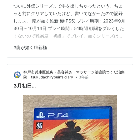
ついに外伝シリーズまで手を出しちゃったという。ちょ
っと前にクリアしていたけど、書いてなかったので記録
しまス。 龍が如く維新 極(PS5) プレイ時期：2023年9月
30日～10月14日 プレイ時間：51時間 戦闘をダルくした
くないので難易度「初級」でプレイ。如くシリーズは一
番ライトな難易度を選ぶマンです。 プレイ時間は寝落ち
#
龍が如く維新極
と、放置が入っていて実質30時間くらい。 感想とか色々
ストーリー 如くシリーズといえばストーリーの良さ、だ
と思っているので期待していたけど今回はまずまず。も
神戸市兵庫区鍼灸・美容鍼灸・マッサージ治療院つくだ治療
ちろん悪いわけでは無く、期待のハードルが高かった時
•
院 tsukudachiryouin’s diary
3年前
に起きちゃう現象かな。 新選組に入って最初の隊長会議
3月初日…
あたりが一番ワ…