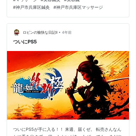
たので、事前予約して発売日からプレイを楽しんでいる
#
神戸市兵庫区鍼灸
#
神戸市兵庫区マッサージ
次第です。 今回のシリーズは以前に龍が如く維新という
ゲーム自体はあったのですが、今回は更に『極』という
タイトルがつき更に内容がパワーアップされて新しくな
って帰ってきました。 ストーリー自体は…
•
ロビンの愉快な日記Ⅱ
4年前
ついにPS5
ついにPS5が手に入る！！ 来週、届くぜ。 転売さんなん