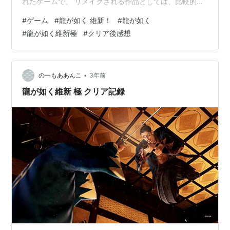
れたゲームで、 リメイクされる作品としては、比較的新
しいゲームでした。 なので正直、原作プレイ済みからす
#
ゲーム
#
龍が如く 維新！
#
龍が如く
ると、新しい要素があまり感じませんでした。 ゲーム要
#
龍が如く維新極
#
クリア後感想
素やストーリーは面白いので、未プレイならこのリメイ
クから入るのがオススメです ■よかったところ ・キャス
ト変更 ここがこのゲームの一番の目玉だと思うのです
が、 キャストが原作の維新と比べて、一部変更になって
•
のーもああんこ
3年前
います。 大きいところで…
龍が如く維新 極 クリア記録