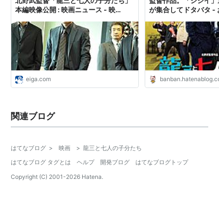
北野武監督「龍三と七人の子分たち」
監督作品。「ジジイ」
本編映像公開 : 映画ニュース - 映
が集合してドタバタ -
画.com
eiga.com
banban.hatenablog.
関連ブログ
はてなブログ
>
映画
>
龍三と七人の子分たち
はてなブログ タグとは
ヘルプ
開発ブログ
はてなブログトップ
Copyright (C) 2001-
2026
Hatena.