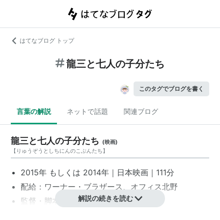
はてなブログ トップ
龍三と七人の子分たち
このタグでブログを書く
言葉の解説
ネットで話題
関連ブログ
龍三と七人の子分たち
(
映画
)
【
りゅうぞうとしちにんのこぶんたち
】
2015年 もしくは 2014年｜
日本映画
｜111分
配給：
ワーナー・ブラザース
、
オフィス北野
解説の続きを読む
監督・脚本：
北野武
音楽：
鈴木慶一