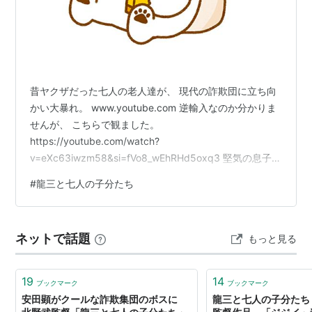
昔ヤクザだった七人の老人達が、 現代の詐欺団に立ち向
かい大暴れ。 www.youtube.com 逆輸入なのか分かりま
せんが、 こちらで観ました。
https://youtube.com/watch?
v=eXc63iwzm58&si=fVo8_wEhRHd5oxq3 堅気の息子
（サラリーマン）家族との会話で、 初っぱなから笑わせ
#
龍三と七人の子分たち
ます🤣 藤竜也、近藤正臣、中尾彬、ビートたけし等、 大
物俳優ズラリの迫力はさすがです。 古き良き時代と言っ
てはそれまでですが、 任侠にも意味があったなーと思い
ネットで話題
もっと見る
ます。 にほんブログ村 シニアライフランキング
19
14
ブックマーク
ブックマーク
安田顕がクールな詐欺集団のボスに
龍三と七人の子分たち