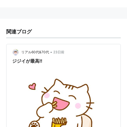
リスト::日本の映画::題名::ら行
関連ブログ
•
リアル60代&70代
23日前
ジジイが最高!!