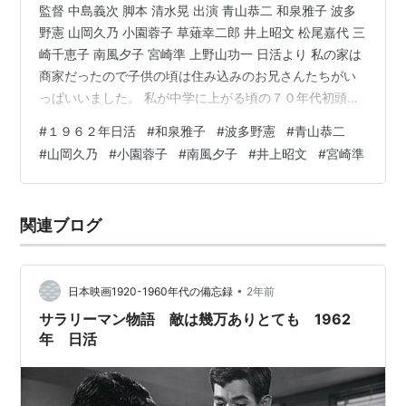
監督 中島義次 脚本 清水晃 出演 青山恭二 和泉雅子 波多
野憲 山岡久乃 小園蓉子 草薙幸二郎 井上昭文 松尾嘉代 三
崎千恵子 南風夕子 宮崎準 上野山功一 日活より 私の家は
商家だったので子供の頃は住み込みのお兄さんたちがい
っぱいいました。 私が中学に上がる頃の７０年代初頭に
なると世の中も変わって住み込みで働く若い人はだんだ
#
１９６２年日活
#
和泉雅子
#
波多野憲
#
青山恭二
ん少なくなり、家にも地方から来た若いおにいさん一人
#
山岡久乃
#
小園蓉子
#
南風夕子
#
井上昭文
#
宮崎準
と店員の若いおねえさんだけとなりました。昔の家って
家賃収入を得ようと母屋にくっつけた形でアパートのよ
うな部屋を作る家が結構あって、うちでも６畳の部屋３
関連ブログ
室、台所・トイレは共同、風呂なしの貸室のひとつをそ
の住み込みのおにいさ…
•
日本映画1920-1960年代の備忘録
2年前
サラリーマン物語 敵は幾万ありとても 1962
年 日活