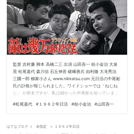
監督 吉村廉 脚本 高橋二三 出演 山田吾一 桂小金治 大泉
晃 松尾嘉代 森川信 石丘伸吾 嵯峨善兵 由利徹 大滝秀治
三國一郎 柳家小さん www.nikkatsu.com 元日活の中尾彬
氏の訃報が報じられました。ワイドショーでは「ねじね
じ」 が有名ですが、私は細かった中尾彬を知っていま
す！（笑。古い邦画を見ることがなかったらやはり思い
#
松尾嘉代
#
１９６２年日活
#
桂小金治
#
山田吾一
浮かぶのは「ねじねじ」の人、あるいは伊丹十三映画の
ヤクザ役の人くらいだったと思います。昔ワイドショー
のコメンテーターも務めていたとかで、さかんにその時
はてなブログ
>
未指定
>
１９６２年日活
の映像をテレ朝では流していました。買取店の「福ちゃ