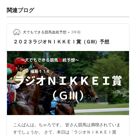
関連ブログ
•
犬でもできる競馬血統予想
3年前
２０２３ラジオＮＩＫＫＥＩ賞（ＧⅢ）予想
こんばんは。ちゃろです。 皆さん競馬は満喫されていま
すでしょうか。 さて、本日は「ラジオＮＩＫＫＥＩ賞