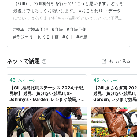
（ＧⅢ）」の血統分析を行っていこうと思います。どうぞ
最後までよろしくお願いします。 ※おことわり ・データ
についてはあくまでも”ちゃろ調べ”ということでご了承く
ださい。皆様の予想のご参考になれば幸いです。 ▼ＣＢ
#
競馬
#
競馬予想
#
血統
#
血統予想
Ｃ賞の血統分析はこちらから↓↓
#
ラジオＮＩＫＫＥＩ賞
#
ＧⅢ
#
福島
wankokeiba.hatenablog.com ７月２日 ２０２３ラジオ
ＮＩＫＫＥＩ賞（ＧⅢ）血統予想 ～ラジオＮＩＫＫＥＩ
賞の過去血統傾向～ ～ラジオＮＩＫＫＥＩ賞のレース質
ネットで話題
もっと見る
～ ～ラジオＮＩＫＫＥＩ賞血統予想～ ７月２日 ２０２
３ラジオＮＩＫＫＥＩ…
46
45
ブックマーク
ブックマーク
【GⅢ,福島牝馬ステークス,2024,予想,
【GⅢ,きさらぎ賞,202
見解】 必見、負けない競馬!!, S-
必見、負けない競馬!!, S-
Johnny's - Garden, レジまぐ競馬, -
Garden, レジまぐ競馬, 
S-Johnny's Garden
Johnny's Garden