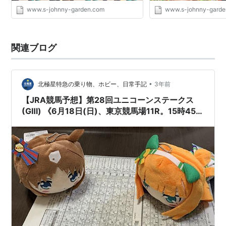
www.s-johnny-garden.com
www.s-johnny-garde
関連ブログ
•
北極星特急の乗り物、ホビー、日常手記
3年前
【JRA競馬予想】第28回ユニコーンステークス
(GⅢ) 《6月18日(日)、東京競馬場11R。15時45分
発走》