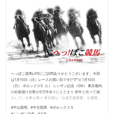
へっぽこ競馬LIFEにご訪問ありがとうございます。今回
は1月10日（日）レースの買い目です(^▽^)/ 1月10日
（日） ポルックスS（L） シンザン記念（GⅢ） 東京都内
の妊娠届け出数が6万件余りにとどまり 前年と比べて減
少している事を受け 東京都は「出産応援事業」を展開予
定。 良い事だね(o^―^o)ﾆｺ 少子化対策としては 国が積極
#
中山競馬
#
中京競馬
#
ポルックスＳ
的に予算を立ててする事案なのに 先に都にやられちゃい
#
シンザン記念
#
ＧⅢ