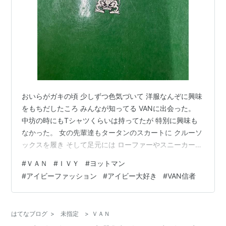
おいらがガキの頃 少しずつ色気づいて 洋服なんぞに興味
をもちだしたころ みんなが知ってる VANに出会った。
中坊の時にもTシャツくらいは持ってたが 特別に興味も
なかった。 女の先輩達もタータンのスカートに クルーソ
ックスを履き そして足元には ローファーやスニーカー
デザートブーツかなんかを履いていた。 ちょっとおしゃ
#
ＶＡＮ
#
ＩＶＹ
#
ヨットマン
れな女の子は 巻スカートを合わせて ブレザーなんかも着
#
アイビーファッション
#
アイビー大好き
#
VAN信者
ていた。 そんな女子の先輩達が まぶしかった。 髪の毛
はポニーテール ボタンダウンのシャツを着て 襟元にはア
スコットタイを締めていた。 男はMENSCLUB 女の子は
はてなブログ
>
未指定
>
ＶＡＮ
McSisrerが高校生の愛読書だった。 そんな雑誌をクラ…