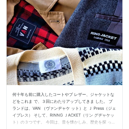
何十年も前に購入したコートやブ レザー、ジャケットな
どをこれま で、３回にわたりアップしてきま した。 ブ
ランドは、VAN （ヴァンヂャケ ット）と Ｊ Press（ジェ
イプレス） そして、RINNG ＪACKET（リン グヂャケッ
ト）の３つです。 今回は、昔を懐かしみ、歴史を探 って
みたいと思います。 VAN （ヴァン）こと 株式会社ヴァ