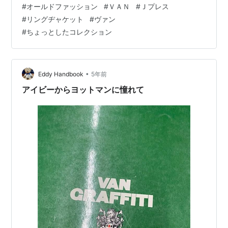
#
オールドファッション
#
ＶＡＮ
#
Ｊプレス
ンヂャケ ットは、日本のアパレル企業。1960年代から
#
リングヂャケット
#
ヴァン
1970年代にかけて一世を風靡した。 1950年代よりアメ
#
ちょっとしたコレクション
リカンカルチャーを取り入 れ日本にアメリカントラディ
ショナルスタイ ルを浸透させた。 Ｊ Press（ジェイプレ
ス）は、1902年にアメ リカで…
•
Eddy Handbook
5年前
アイビーからヨットマンに憧れて