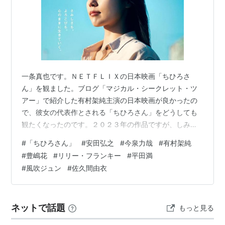
一条真也です。ＮＥＴＦＬＩＸの日本映画「ちひろさ
ん」を観ました。ブログ「マジカル・シークレット・ツ
アー」で紹介した有村架純主演の日本映画が良かったの
で、彼女の代表作とされる「ちひろさん」をどうしても
観たくなったのです。２０２３年の作品ですが、しみじ
みと泣ける名作でした。ネトフリでは、全世界配信時に
#
「ちひろさん」
#
安田弘之
#
今泉力哉
#
有村架純
「非英語映画」の週間グローバルＴＯＰ１０で世界３位
#
豊嶋花
#
リリー・フランキー
#
平田満
を記録。台湾・香港で４日間連続１位となるなどアジア
#
風吹ジュン
#
佐久間由衣
各国で大ヒットを記録し、大きな話題となりました。 ヤ
フーの「解説」には、「安田弘之の漫画『ちひろさん』
を実写化したドラマ。立ち寄った海辺の町にある弁当屋
ネットで話題
もっと見る
で働く元風俗嬢が、飾り気のない言動で生きづらさを
抱…