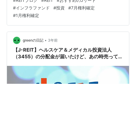
#
REITブログ
#
REIT
#
おすすめのJリート
少し前（5月2日）の日経平均株価29,157円と比較すると
#
インフラファンド
#
投資
#
7月権利確定
3,107円も上げています😲。 GW開けから上げ上げ下げを
#
1月権利確定
繰り返し、上がっています。 ちなみに、2023年3月の権
利付き最終日（2023年3月29日）の株価27,884円と比較
すると4,381円上げています😲😲。 日本株…
•
greenの日記
3年前
【J-REIT】ヘルスケア＆メディカル投資法人
（3455）の分配金が届いたけど、あの時売って
いればと利回りを確認 ※2023年1月分