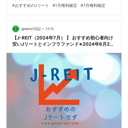
月と7月に権利確定するヘルスケア施設特化型のJリート
#
おすすめのJリート
#
1月権利確定
#
7月権利確定
です。7月分の分配金計算書が届いたのは2024年10月22
日になりますので、権利確定して3か月経たずに分配金計
算書が来ました。今回の記事では、2024年10月25日の
R-HCMの価格で分配金を手に入れるため、いくら掛か
•
greenの日記
2年前
っ…
【J-REIT（2024年7月） 】 おすすめ初心者向け
安いJリートとインフラファンド※2024年6月2日
更新