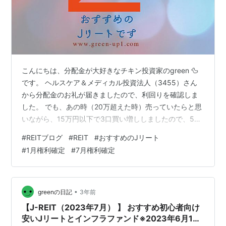
こんにちは、分配金が大好きなチキン投資家のgreen 🦆
です。 ヘルスケア＆メディカル投資法人（3455）さん
から分配金のお礼が届きましたので、利回りを確認しま
した。 でも、あの時（20万超えた時）売っていたらと思
いながら、15万円以下で3口買い増ししましたので、5口
保有になりました。 安く買えて良かったね👶 はい、カッ
#
REITブログ
#
REIT
#
おすすめのJリート
タラサガールでさらに安くなったでござる😅 では、ヘル
#
1月権利確定
#
7月権利確定
スケア＆メディカル投資法人（3455）は1月と7月に権利
確定するヘルスケア施設特化型のJリートです。7月分の
分配金計算書が届いたのは2023年10月24日になりますの
で、権利確定して3か月経たずに分配金計算書が来まし
•
greenの日記
3年前
た。今回の…
【J-REIT（2023年7月） 】 おすすめ初心者向け
安いJリートとインフラファンド※2023年6月10