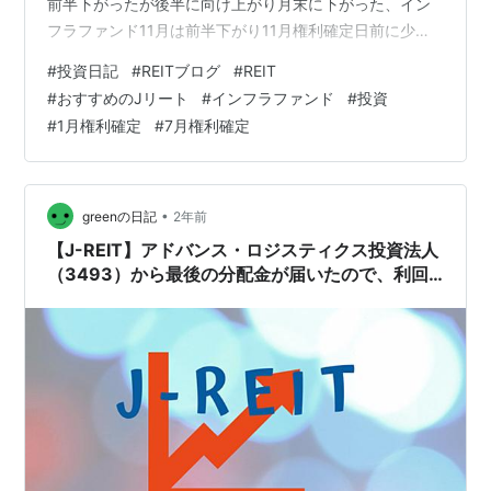
前半下がったが後半に向け上がり月末に下がった、イン
フラファンド11月は前半下がり11月権利確定日前に少し
上がったが、権利確定日も含めその後下がった。 もう少
#
投資日記
#
REITブログ
#
REIT
し細かく見ていくと、2024年11月29日の日経平均株価は
#
おすすめのJリート
#
インフラファンド
#
投資
38,208.03円とほぼ1ヶ月前（11月1日）の日経平均株価
#
1月権利確定
#
7月権利確定
38,053.67円と比較すると154.36円上げています。 ちな
みに 2024年3月の権利付き最終日（2024年3月29日）の
株価40,369.44円と比較…
•
greenの日記
2年前
【J-REIT】アドバンス・ロジスティクス投資法人
（3493）から最後の分配金が届いたので、利回
りとトータル損益を確認 ※2024年8月分