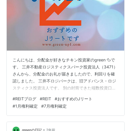
こんにちは、分配金が好きなチキン投資家のgreen 🦆で
す。 三井不動産ロジスティクスパーク投資法人（3471）
さんから、分配金のお礼が届きましたので、利回りを確
認しました。 三井不ロジパークは、旧アドバンス・ロジ
スティクス投資法人です。 別の封筒できた端数投資口処
分代金領収証を捨てかけたわ😅 郵便局に金もらいにいけ
#
REITブログ
#
REIT
#
おすすめのJリート
よ👶 三井不動産ロジスティクスパーク投資法人（3471）
#
1月権利確定
#
7月権利確定
は次から7月と1月に権利確定する投資法人です。8月分の
分配金計算書が届いたのは2025年1月22日になりますの
で、権利確定して5か月で分配金計算書が来ました。 届
くの遅くない🤔 それ、分配金ではなく、合併交付金計算
•
greenの日記
2年前