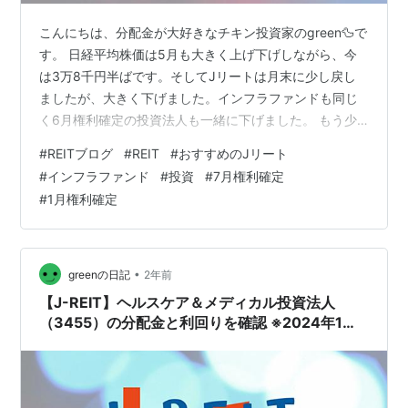
こんにちは、分配金が大好きなチキン投資家のgreen🦆で
す。 日経平均株価は5月も大きく上げ下げしながら、今
は3万8千円半ばです。そしてJリートは月末に少し戻し
ましたが、大きく下げました。インフラファンドも同じ
く6月権利確定の投資法人も一緒に下げました。 もう少
し細かく見ていくと、2024年5月31日の日経平均株価は
#
REITブログ
#
REIT
#
おすすめのJリート
38,487.90円とほぼ1ヶ月前（5月2日）の日経平均株価
#
インフラファンド
#
投資
#
7月権利確定
38,236.07円と比較すると251.83円上げています😲。 日
#
1月権利確定
経平均株価の動きとしては、5月は3万8千円からはじま
り上げ下げしながら5月23日には3万9千円を超えた、そ
の後は下げ上げが続き3万8千円半ばとなった。 ちな…
•
greenの日記
2年前
【J-REIT】ヘルスケア＆メディカル投資法人
（3455）の分配金と利回りを確認 ※2024年1月
分