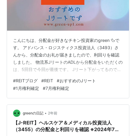
こんにちは、分配金が好きなチキン投資家のgreen 🦆で
す。 アドバンス・ロジスティクス投資法人（3493）さ
んから、分配金のお礼が届きましたので、利回りを確認
しました。 物流系JリートのADLから分配金をいただくの
は、5回目で今回が最後です。 Jリート下がってるので、
ビビッて売ったのか👶 ひよってないよ😡 アドバンス・ロ
#
REITブログ
#
REIT
#
おすすめのJリート
ジスティクス投資法人（3493）は2月と8月に権利確定す
#
1月権利確定
#
7月権利確定
る投資法人です。8月分の分配金計算書が届いたのは
2024年11月1日になりますので、権利確定して2か月と少
しで分配金計算書が来ました。今回の記事では、ADLを
吸収合併した三井不ロジパーク（3471）の価格で分配金
•
greenの日記
2年前
を手に入…
【J-REIT】ヘルスケア＆メディカル投資法人
（3455）の分配金と利回りを確認 ※2024年7月
分