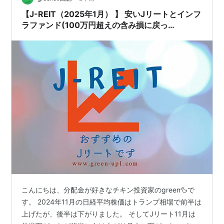
書だから👶 …
【J-REIT（2025年1月） 】 安いJリートとインフ
ラファンド(100万円超えの含み損に戻っ
た)※2024年12月1日更新
こんにちは、分配金が好きなチキン投資家のgreen🦆で
す。 2024年11月の日経平均株価はトランプ相場で前半は
上げたが、後半は下がりました。 そしてJリート11月は