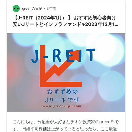
たずに分配金計算書が来ました。今回の記事では、2024
年4月26日のR-HCMの価格で分配金を手に入れるため、
•
greenの日記
3年前
いくら掛かって…
【J-REIT（2024年1月） 】 おすすめ初心者向け
安いJリートとインフラファンド※2023年12月10
日更新
こんにちは、分配金が大好きなチキン投資家のgreen🦆で
す。 日経平均株価は上がっていると思ったら、ここ最近