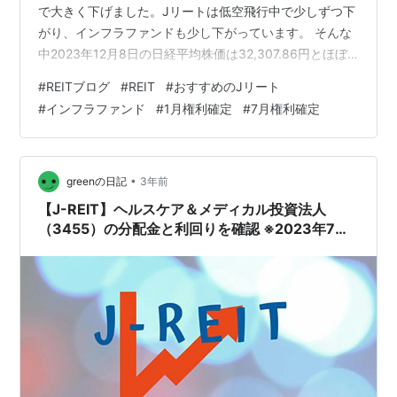
で大きく下げました。Jリートは低空飛行中で少しずつ下
がり、インフラファンドも少し下がっています。 そんな
中2023年12月8日の日経平均株価は32,307.86円とほぼ1
ヶ月前（11月10日）の日経平均株価32,568.11円と比較す
#
REITブログ
#
REIT
#
おすすめのJリート
ると260.25円下げています。 日経平均株価の動きとして
#
インフラファンド
#
1月権利確定
#
7月権利確定
は、11月は上げましたが12月に入り下がっています、こ
のままま下げるのか上がるのか🤔。 ちなみに、2023年3
月の権利付き最終日（2023年3月29日）の株価27,884円
と比較すると4,424 円上…
•
greenの日記
3年前
【J-REIT】ヘルスケア＆メディカル投資法人
（3455）の分配金と利回りを確認 ※2023年7月
分