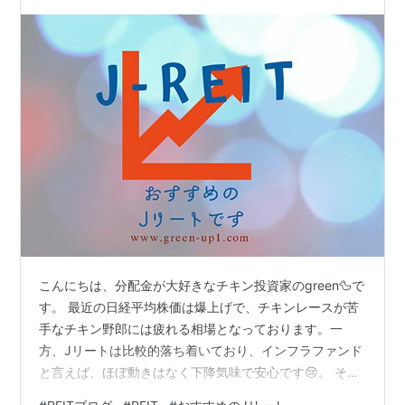
日更新
こんにちは、分配金が大好きなチキン投資家のgreen🦆で
す。 最近の日経平均株価は爆上げで、チキンレースが苦
手なチキン野郎には疲れる相場となっております。一
方、Jリートは比較的落ち着いており、インフラファンド
と言えば、ほぼ動きはなく下降気味で安心です😢。 そん
な中、2023年6月9日の日経平均株価は32,265円と1ヶ月