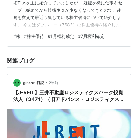
術Tipsを主に紹介していましたが、 妊娠を機に仕事をセ
ーブし始めてから技術ネタが少なくなってきたので、趣
向を変えて最近収集している株主優待について紹介しま
す。 今回はダブルエー（7683）の株主優待を紹介しま
す。 🏢 ダブルエーってどんな会社？ 🎁株主優待の内容
#
株
#
株主優待
#
1月権利確定
#
7月権利確定
（2025年版） 💡ダブルエー優待の魅力とは？ 📈株価・
チャート 📝まとめ｜ダブルエーは「実用優待×年2回」の
お得銘柄 🏢 ダブルエーってどんな会社？ 株式会社ダブ
関連ブログ
ルエーは、婦人靴の企画・販売を手がける企業で、主力
ブランド「ORiental TRaffic」「WA ORiental…
•
greenの日記
2年前
【J-REIT】三井不動産ロジスティクスパーク投資
法人（3471）（旧アドバンス・ロジスティクス投
資法人）から分配金？が届いたので、利回りを確
認 ※2024年8月分