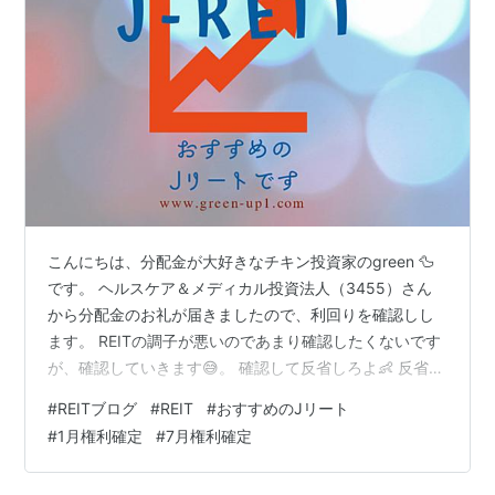
こんにちは、分配金が大好きなチキン投資家のgreen 🦆
です。 ヘルスケア＆メディカル投資法人（3455）さん
から分配金のお礼が届きましたので、利回りを確認しし
ます。 REITの調子が悪いのであまり確認したくないです
が、確認していきます😅。 確認して反省しろよ👶 反省す
るよ😅 では、ヘルスケア＆メディカル投資法人
#
REITブログ
#
REIT
#
おすすめのJリート
（3455）は1月と7月に権利確定するヘルスケア施設特化
#
1月権利確定
#
7月権利確定
型のJリートです。1月分の分配金計算書が届いたのは
2024年4月22日になりますので、権利確定して3か月経